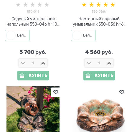
550-046
550-036W
Садовый умывальник
Настенный садовый
напольный 550-046 h=100
умывальник 550-036 h=61
см
см без ёмкости
Белый
Белый
5 700
4 560
 руб.
 руб.
КУПИТЬ
КУПИТЬ