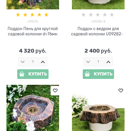
U09276
U09282-В
Поддон Пень для круглой
Поддон с ведром для
садовой колонки d=76мм
садовой колонки U09282-В
U09276
стеклопластик, пластик
4 320
2 400
 руб.
 руб.
КУПИТЬ
КУПИТЬ