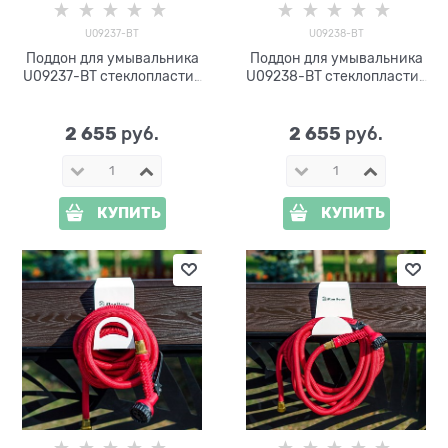
U09237-ВТ
U09238-ВТ
Поддон для умывальника
Поддон для умывальника
U09237-ВТ стеклопластик
U09238-ВТ стеклопластик
под бетон
под бетон
2 655
2 655
 руб.
 руб.
КУПИТЬ
КУПИТЬ