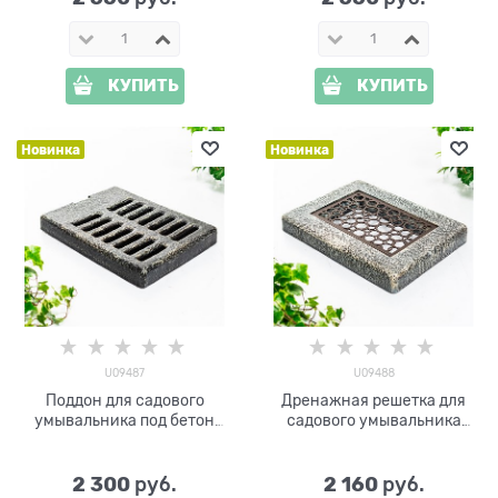
КУПИТЬ
КУПИТЬ
Новинка
Новинка
U09487
U09488
Поддон для садового
Дренажная решетка для
умывальника под бетон
садового умывальника
U09487 полистоун
U09488 стеклопластик и
металл
2 300
2 160
 руб.
 руб.