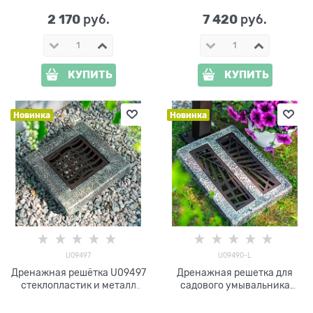
2 170
7 420
 руб.
 руб.
КУПИТЬ
КУПИТЬ
Новинка
Новинка
U09497
U09490-L
Дренажная решётка U09497
Дренажная решетка для
стеклопластик и металл
садового умывальника
30*30*6 см
U09490-L стеклопластик и
металл 30*40*5 см