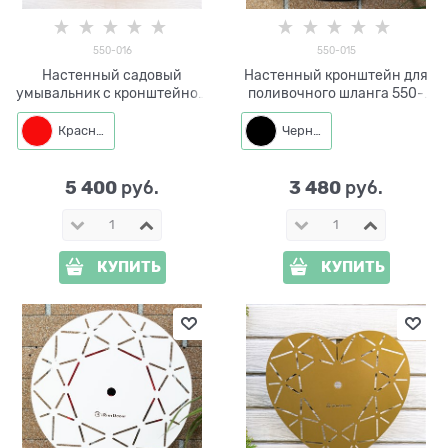
550-016
550-015
Настенный садовый
Настенный кронштейн для
умывальник с кронштейном
поливочного шланга 550-
для шланга iFONTE-550-016
015
Красный
Черный
5 400
3 480
 руб.
 руб.
КУПИТЬ
КУПИТЬ