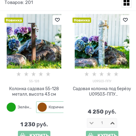
Товаров: 201
Новинка
Новинка
55-128
U09503-ППУ
Колонка садовая 55-128
Садовая колонка под берёзу
металл, высота 43 см
U09503-ППУ
пенополиуретан h=61 см
Зелёный
Коричневый
Черный
4 250
 руб.
1 230
 руб.
КУПИТЬ
КУПИТЬ