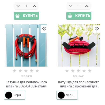
КУПИТЬ
КУПИТЬ
802-045B
802-044B
Катушка для поливочного
Катушка для поливочного
шланга 802-045B металл
шланга c крючками для
инвентаря 802-044B
металл
Черный
Черный