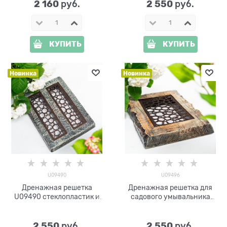
2 160
2 550
 руб.
 руб.
КУПИТЬ
КУПИТЬ
Новинка
Новинка
U09490
U09496
Дренажная решетка
Дренажная решетка для
U09490 стеклопластик и
садового умывальника
металл
U09496 стеклопластик и
металл
2 550
2 550
 руб.
 руб.