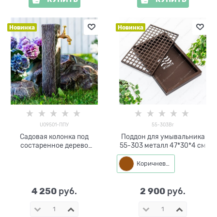
Новинка
Новинка
U09501-ППУ
55-303Br
Садовая колонка под
Поддон для умывальника
состаренное дерево
55-303 металл 47*30*4 см
U09501-ППУ
пенополиуретан h=46 см
Коричневый
4 250
2 900
 руб.
 руб.