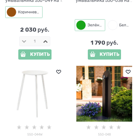
умывальника 550-049 на 12
умывальника 550-038 на 9
л.
л.
Коричневый
Зелёный
Белый
2 030
 руб.
1 790
 руб.
КУПИТЬ
КУПИТЬ
550-044W
550-048