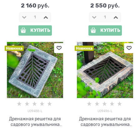
2 160
2 550
 руб.
 руб.
КУПИТЬ
КУПИТЬ
Новинка
Новинка
U09488-L
U09496-L
Дренажная решетка для
Дренажная решетка для
садового умывальника
садового умывальника
U09488-L стеклопластик и
U09496-L стеклопластик и
металл
металл 30*40*7 см