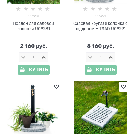
U09281
U09291
Поддон для садовой
Садовая круглая колонка с
колонки U09281
поддоном HiTSAD U09291,
стеклопластик
высота 73 см
2 160
8 160
 руб.
 руб.
КУПИТЬ
КУПИТЬ