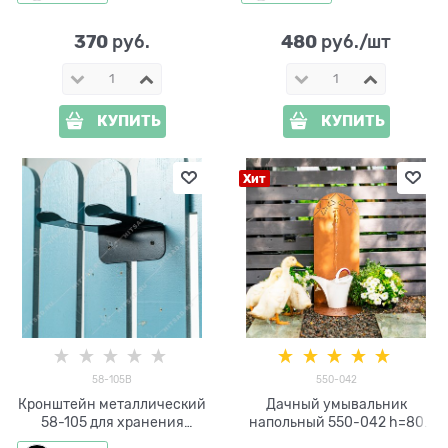
370
480
 руб.
 руб./шт
КУПИТЬ
КУПИТЬ
Хит
58-105B
550-042
Кронштейн металлический
Дачный умывальник
58-105 для хранения
напольный 550-042 h=80
садового инвентаря
см