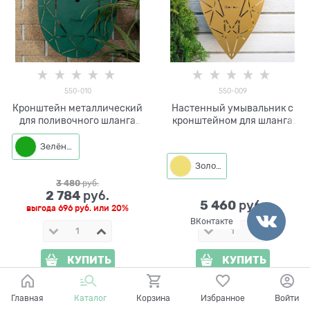
550-010
550-009
Кронштейн металлический
Настенный умывальник с
для поливочного шланга
кронштейном для шланга
550-010
550-009
Зелёный
Золото
3 480
 руб.
2 784
 руб.
5 460
 руб.
выгода
696 руб.
или
20%
ВКонтакте
КУПИТЬ
КУПИТЬ
Главная
Каталог
Корзина
Избранное
Войти