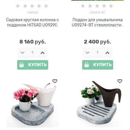
U09290
U09274-ВТ
Садовая круглая колонка с
Поддон для умывальника
поддоном HiTSAD U09290,
U09274-ВТ стеклопластик
высота 73 см
под бетон
8 160
2 400
 руб.
 руб.
КУПИТЬ
КУПИТЬ