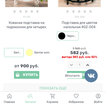
41-015
402-004
Кованая подставка на
Подставка для цветов
подоконник для четырех
напольная 402-004
цветов 41-015
Черный
1 165
 руб.
582
 руб.
Белый
Белое золото
выгода
583 руб.
или
50%
900
от
 руб.
КУПИТЬ
КУПИТЬ
ВКонтакте
ПОКАЗАТЬ ЕЩЕ
Главная
Каталог
Корзина
Избранное
Войти
1
2
3
4
5