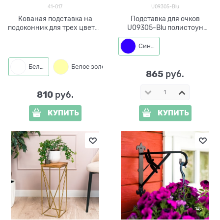
41-017
U09305-Blu
Кованая подставка на
Подставка для очков
подоконник для трех цветов
U09305-Blu полистоун
41-017
цв.синий
Синий
Белый
Белое золото
865
 руб.
810
 руб.
КУПИТЬ
КУПИТЬ