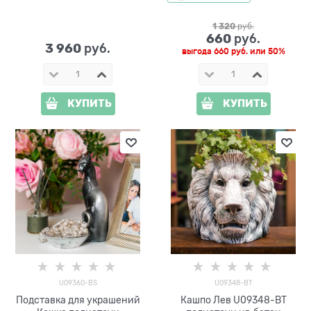
1 320
 руб.
660
 руб.
3 960
 руб.
выгода
660 руб.
или
50%
КУПИТЬ
КУПИТЬ
U09360-BS
U09348-BT
Подставка для украшений
Кашпо Лев U09348-BT