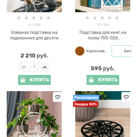
41-908W
705-026
Кованая подставка на
Подставка для книг на
подоконник для десяти
полку 705-026
цветов 41-908W цв.белый
металлическая
Коричневый
Белый
2 210
 руб.
595
 руб.
КУПИТЬ
КУПИТЬ
Распродажа
Скидка 50%