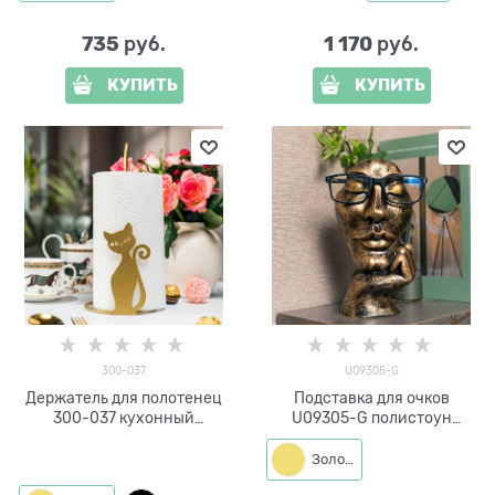
735
1 170
 руб.
 руб.
КУПИТЬ
КУПИТЬ
300-037
U09305-G
Держатель для полотенец
Подставка для очков
300-037 кухонный
U09305-G полистоун
настольный
цв.золотой
Золото