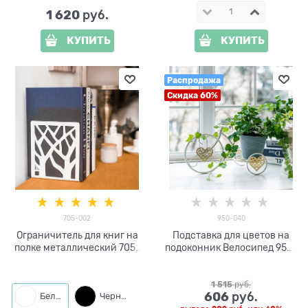
1 620
 руб.
КУПИТЬ
КУПИТЬ
Распродажа
Скидка 60%
705-002
950-040
Ограничитель для книг на
Подставка для цветов на
полке металлический 705-
подоконник Велосипед 950-
002
040 металл
1 515
 руб.
606
 руб.
Белый
Черный