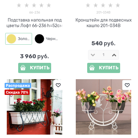
66-236
201-034B
Подставка напольная под
Кронштейн для подвесных
цветы Лофт 66-236 h=52см
кашпо 201-034B
Золото
Черный
540
 руб.
3 960
 руб.
КУПИТЬ
КУПИТЬ
Распродажа
Скидка 70%