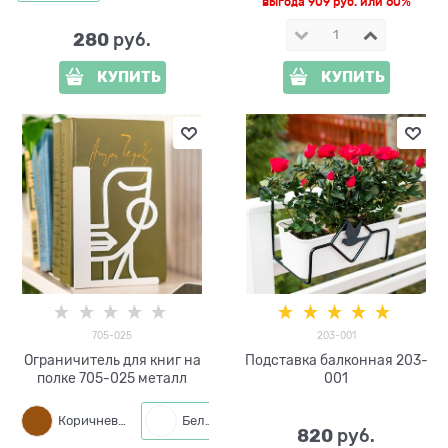
выгода
909 руб.
или
60%
280
 руб.
КУПИТЬ
КУПИТЬ
705-025
203-001
Ограничитель для книг на
Подставка балконная 203-
полке 705-025 металл
001
Коричневый
Белый
Черный
820
 руб.