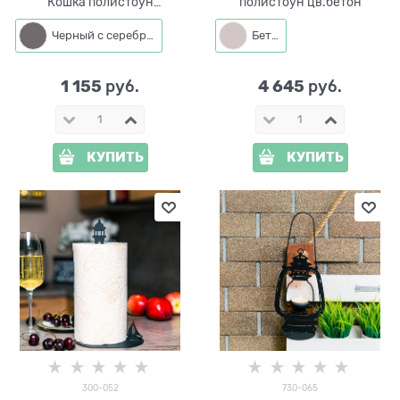
Кошка полистоун
полистоун цв.бетон
цв.черный с серебром
Черный с серебром
Бетон
1 155
4 645
 руб.
 руб.
КУПИТЬ
КУПИТЬ
300-052
730-065