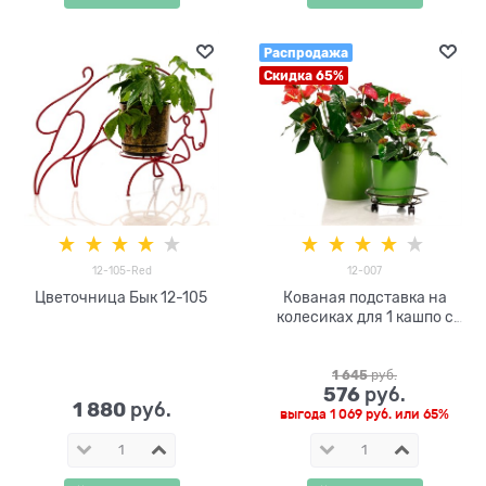
Распродажа
Скидка 65%
12-105-Red
12-007
Цветочница Бык 12-105
Кованая подставка на
колесиках для 1 кашпо с
цветами 12-007
1 645
 руб.
576
 руб.
1 880
 руб.
выгода
1 069 руб.
или
65%