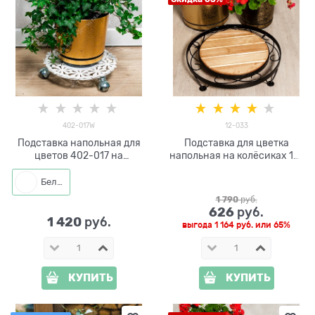
402-017W
12-033
Подставка напольная для
Подставка для цветка
цветов 402-017 на
напольная на колёсиках 12-
колёсиках d=30 см
033 металл и дерево
Белый
1 790
 руб.
626
 руб.
1 420
 руб.
выгода
1 164 руб.
или
65%
КУПИТЬ
КУПИТЬ