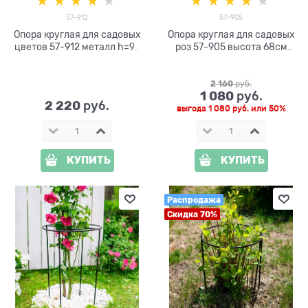
57-912
57-905
Опора круглая для садовых
Опора круглая для садовых
цветов 57-912 металл h=92
роз 57-905 высота 68см
см
металлическая
2 160
 руб.
1 080
 руб.
2 220
 руб.
выгода
1 080 руб.
или
50%
КУПИТЬ
КУПИТЬ
Распродажа
Скидка 70%