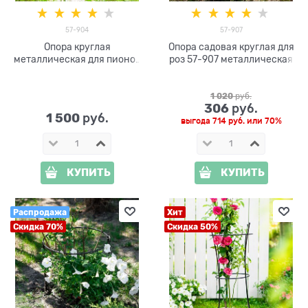
57-904
57-907
Опора круглая
Опора садовая круглая для
металлическая для пионов
роз 57-907 металлическая
57-904 h=50 см
1 020
 руб.
306
 руб.
1 500
 руб.
выгода
714 руб.
или
70%
КУПИТЬ
КУПИТЬ
Распродажа
Хит
Скидка 70%
Скидка 50%