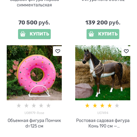
симментальская
70 500
139 200
 руб.
 руб.
КУПИТЬ
КУПИТЬ
U08979-Rose
U07494
Объемная фигура Пончик
Ростовая садовая фигура
d=125 см
Конь 190 см —
стеклопластик
реалистичная скульптура