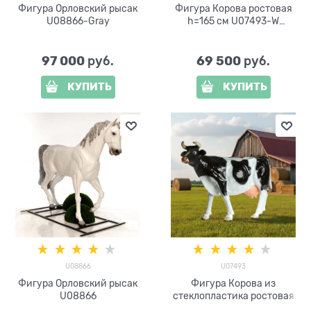
Фигура Орловский рысак
Фигура Корова ростовая
U08866-Gray
h=165 см U07493-W
стеклопластик
97 000
69 500
 руб.
 руб.
КУПИТЬ
КУПИТЬ
U08866
U07493
Фигура Орловский рысак
Фигура Корова из
U08866
стеклопластика ростовая
большая 221 см U07493