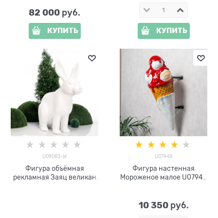
82 000
 руб.
КУПИТЬ
КУПИТЬ
U09083-W
U07948
Фигура объёмная
Фигура настенная
рекламная Заяц великан
Мороженое малое U07948
U09083-W стеклопластик
стеклопластик h=88см
цв.белый h=130 см
10 350
 руб.