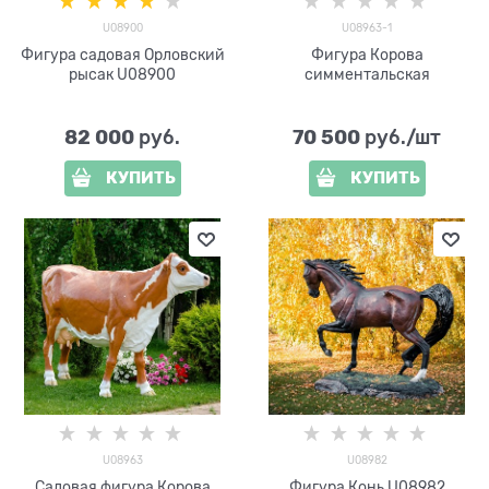
U08900
U08963-1
Фигура садовая Орловский
Фигура Корова
рысак U08900
симментальская
82 000
70 500
 руб.
 руб./шт
КУПИТЬ
КУПИТЬ
U08963
U08982
Садовая фигура Корова
Фигура Конь U08982