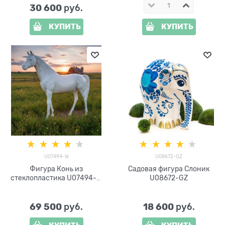
30 600
 руб.
КУПИТЬ
КУПИТЬ
U07494-W
U08672-GZ
Фигура Конь из
Садовая фигура Слоник
стеклопластика U07494-W
U08672-GZ
высота 190 см цвет белый
69 500
18 600
 руб.
 руб.