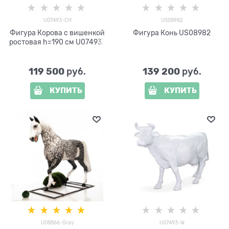
U07493-CH
US08982
Фигура Корова с вишенкой
Фигура Конь US08982
ростовая h=190 см U07493-
CH стеклопластик
119 500
139 200
 руб.
 руб.
КУПИТЬ
КУПИТЬ
U08866-Gray
U07493-W