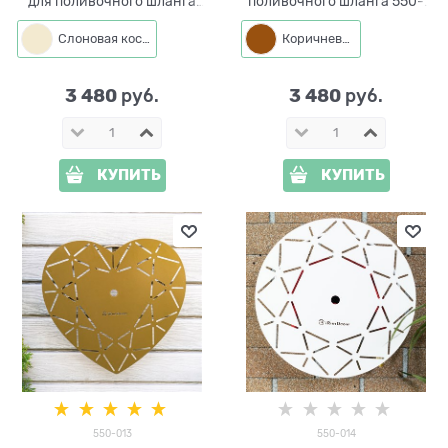
для поливочного шланга
поливочного шланга 550-
550-011
012 металлический
Слоновая кость
Коричневый
3 480
3 480
 руб.
 руб.
КУПИТЬ
КУПИТЬ
550-013
550-014