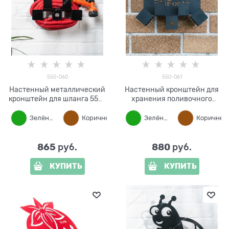
550-060
550-061
Настенный металлический
Настенный кронштейн для
кронштейн для шланга 550-
хранения поливочного
060
шланга 550-061
Зелёный
Коричневый
Черный
Зелёный
Корич
865
880
 руб.
 руб.
КУПИТЬ
КУПИТЬ