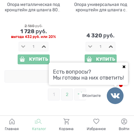
Опора металлическая под
Опора универсальная под
кронштейн для шланга 802-
кронштейн для шланга с
001B
краном 802-002B
2 160
 руб.
1 728
 руб.
4 320
 руб.
выгода
432 руб.
или
20%
КУПИТЬ
КУПИТЬ
Есть вопросы?
ПОКАЗАТЬ ЕЩЕ
Мы готовы на них ответить!
1
2
ВКонтакте
Главная
Каталог
Корзина
Избранное
Войти
Категории