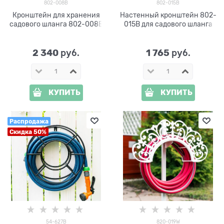
802-008B
802-015B
Кронштейн для хранения
Настенный кронштейн 802-
садового шланга 802-008B
015B для садового шланга
2 340
1 765
 руб.
 руб.
КУПИТЬ
КУПИТЬ
Распродажа
Скидка 50%
54-627B
820-019W