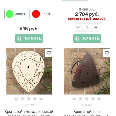
3 480
 руб.
2 784
 руб.
Зеленый
Красный
выгода
696 руб.
или
20%
615
 руб.
КУПИТЬ
КУПИТЬ
550-011
550-012
Кронштейн металлический
Кронштейн для