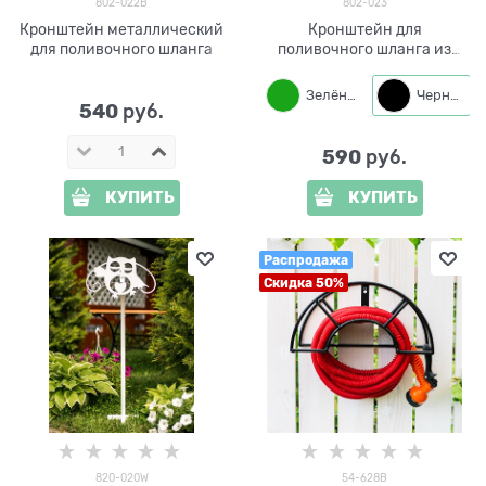
802-022B
802-023
Кронштейн металлический
Кронштейн для
для поливочного шланга
поливочного шланга из
металла
Зелёный
Черный
540
 руб.
590
 руб.
КУПИТЬ
КУПИТЬ
Распродажа
Скидка 50%
820-020W
54-628B