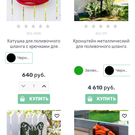
802-044B
820-017
Катушка для поливочного
Кронштейн металлический
шланга c крючками для
для поливочного шланга
инвентаря 802-044B
820-017
металл
Черный
Зелёный
Черный
640
 руб.
4 610
 руб.
КУПИТЬ
КУПИТЬ