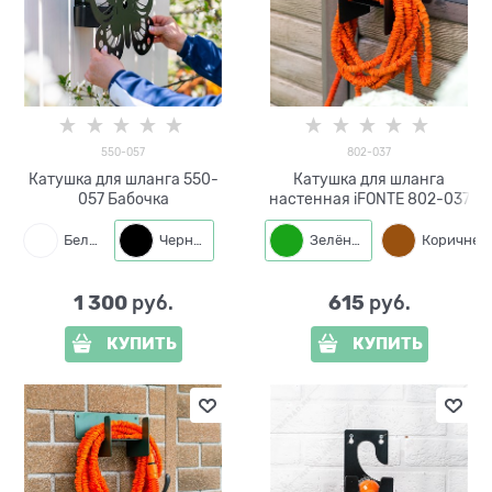
550-057
802-037
Катушка для шланга 550-
Катушка для шланга
057 Бабочка
настенная iFONTE 802-037
Белый
Черный
Зелёный
Корич
1 300
615
 руб.
 руб.
КУПИТЬ
КУПИТЬ