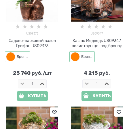
US09373
US09347
Садово-парковый вазон
Кашпо Медведь US09347
Грифон US09373
полистоун цв. под бронзу
стеклопластик под бронзу
Бронза
Бронза
25 740
4 215
 руб./шт
 руб.
КУПИТЬ
КУПИТЬ