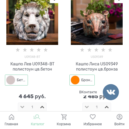
U09348-BT
US09349
Кашпо Лев U09348-BT
Кашпо Лиса US09349
полистоун цв.бетон
полистоун цв.бронза
Бетон
Бронза
ВКонтакте
4 645
2 485
 руб.
 руб.
КУПИТЬ
КУПИТЬ
Главная
Каталог
Корзина
Избранное
Войти