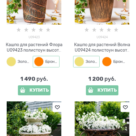
U09423
U09424
Кашпо для растений Флора
Кашпо для растений Волна
U09423 полистоун высота
U09424 полистоун высота
15см
14см
Золото
Бронза
Золото
Бронза
1 490
1 200
 руб.
 руб.
КУПИТЬ
КУПИТЬ