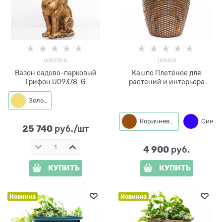
U09378-G
U09458
Вазон садово-парковый
Кашпо Плетёное для
Грифон U09378-G
растений и интерьера
стеклопластик под золото
U09458 полистоун высота
38 см диаметр 30 см
Золото
Коричневый
Синий
25 740
 руб./шт
4 900
 руб.
КУПИТЬ
КУПИТЬ
Новинка
Новинка