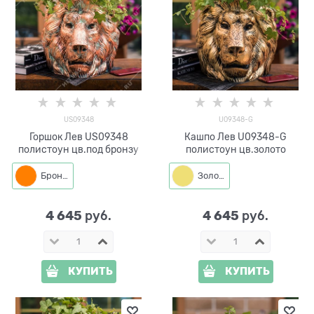
US09348
U09348-G
Горшок Лев US09348
Кашпо Лев U09348-G
полистоун цв.под бронзу
полистоун цв.золото
Бронза
Золото
4 645
4 645
 руб.
 руб.
КУПИТЬ
КУПИТЬ