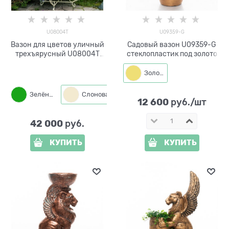
U08004T
U09359-G
Вазон для цветов уличный
Садовый вазон U09359-G
трехъярусный U08004T
стеклопластик под золото
металл и стеклопластик
Золото
Зелёный
Слоновая кость
Бронза
12 600
 руб./шт
42 000
 руб.
КУПИТЬ
КУПИТЬ