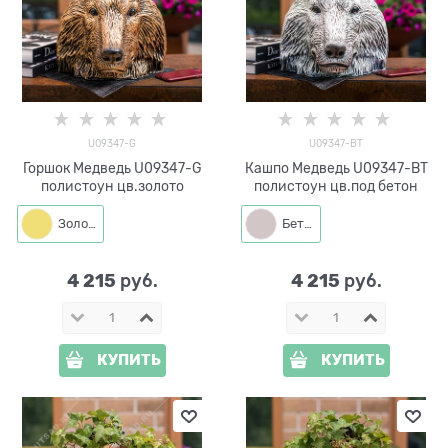
U09347-G
U09347-BT
Горшок Медведь U09347-G
Кашпо Медведь U09347-BT
полистоун цв.золото
полистоун цв.под бетон
Золото
Бетон
4 215
4 215
 руб.
 руб.
КУПИТЬ
КУПИТЬ