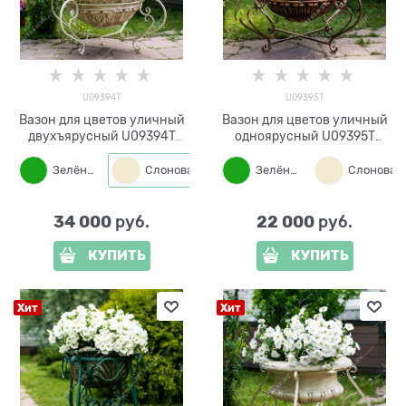
U09394T
U09395T
Вазон для цветов уличный
Вазон для цветов уличный
двухъярусный U09394T
одноярусный U09395T
металл и стеклопластик
металл и стеклопластик
Зелёный
Слоновая кость
Зелёный
Бронза
34 000
22 000
 руб.
 руб.
КУПИТЬ
КУПИТЬ
Хит
Хит