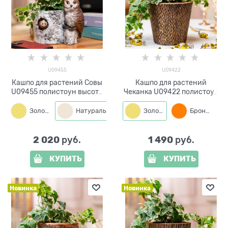
U09455
U09422
Кашпо для растений Совы
Кашпо для растений
U09455 полистоун высота
Чеканка U09422 полистоун
19 см
высота 15см
Золото
Натуральный
Золото
Бронза
2 020
1 490
 руб.
 руб.
КУПИТЬ
КУПИТЬ
Новинка
Новинка