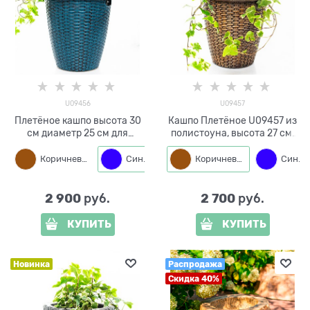
U09456
U09457
Плетёное кашпо высота 30
Кашпо Плетёное U09457 из
см диаметр 25 см для
полистоуна, высота 27 см,
комнатных растений и сада
диаметр 20 см
U09456 полистоун
Коричневый
Синий
Коричневый
Синий
2 900
2 700
 руб.
 руб.
КУПИТЬ
КУПИТЬ
Новинка
Распродажа
Скидка 40%