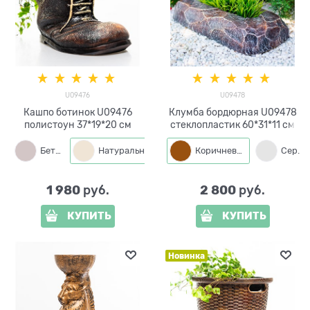
U09476
U09478
Кашпо ботинок U09476
Клумба бордюрная U09478
полистоун 37*19*20 см
стеклопластик 60*31*11 см
Бетон
Натуральный
Бронза
Коричневый
Серый
1 980
2 800
 руб.
 руб.
КУПИТЬ
КУПИТЬ
Новинка