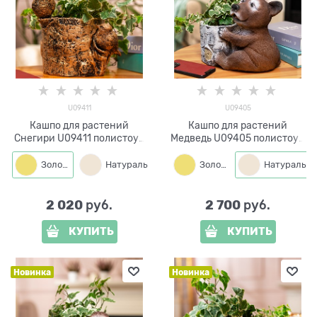
U09411
U09405
Кашпо для растений
Кашпо для растений
Снегири U09411 полистоун
Медведь U09405 полистоун
высота 21 см
высота 22 см
Золото
Натуральный
Золото
Натуральный
2 020
2 700
 руб.
 руб.
КУПИТЬ
КУПИТЬ
Новинка
Новинка