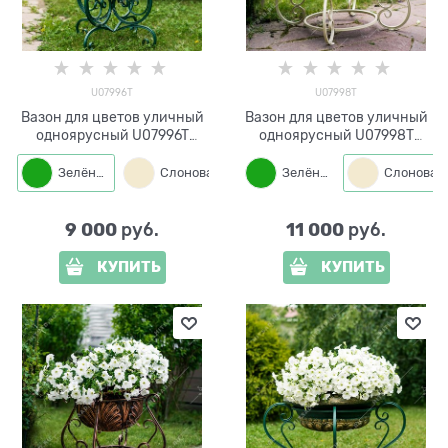
U07996T
U07998T
Вазон для цветов уличный
Вазон для цветов уличный
одноярусный U07996T
одноярусный U07998T
металл и стеклопластик
металл и стеклопластик
Зелёный
Слоновая кость
Зелёный
Бронза
9 000
11 000
 руб.
 руб.
КУПИТЬ
КУПИТЬ