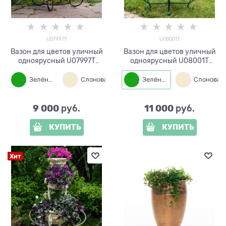
U07997T
U08001T
Вазон для цветов уличный
Вазон для цветов уличный
одноярусный U07997T
одноярусный U08001T
металл и стеклопластик
металл и стеклопластик
Зелёный
Слоновая кость
Зелёный
Бронза
9 000
11 000
 руб.
 руб.
КУПИТЬ
КУПИТЬ
Хит