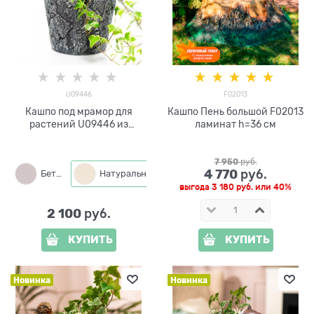
U09446
F02013
Кашпо под мрамор для
Кашпо Пень большой F02013
растений U09446 из
ламинат h=36 см
полистоуна, высота 19 см,
диаметр 15 см
7 950
 руб.
4 770
 руб.
Бетон
Натуральный
выгода
3 180 руб.
или
40%
2 100
 руб.
КУПИТЬ
КУПИТЬ
Новинка
Новинка