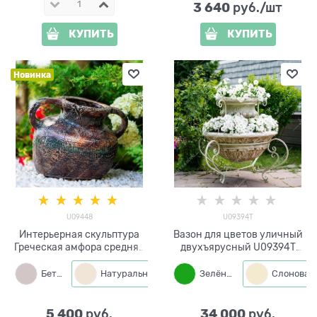
3 640
 руб./шт
КУПИТЬ
КУПИТЬ
Новинка
U09448
U09394T
Интерьерная скульптура
Вазон для цветов уличный
Греческая амфора средняя
двухъярусный U09394T
U09448 полистоун
металл и стеклопластик
Бетон
Натуральный
Зелёный
5 400
34 000
 руб.
 руб.