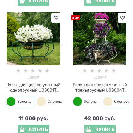
КУПИТЬ
КУПИТЬ
Хит
U08001T
U08004T
Вазон для цветов уличный
Вазон для цветов уличный
одноярусный U08001T
трехъярусный U08004T
металл и стеклопластик
металл и стеклопластик
Зелёный
Слоновая кость
Зелёный
Бронза
11 000
42 000
 руб.
 руб.
КУПИТЬ
КУПИТЬ