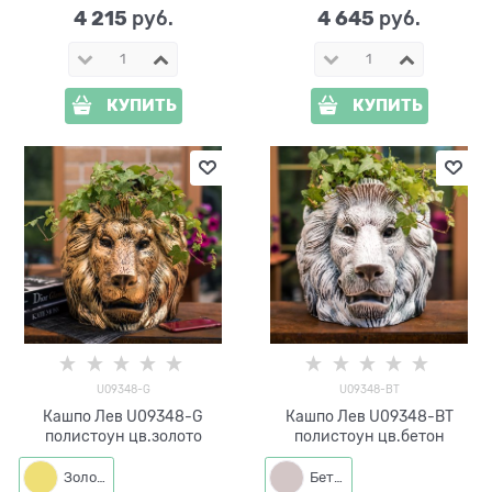
4 215
4 645
 руб.
 руб.
КУПИТЬ
КУПИТЬ
U09348-G
U09348-BT
Кашпо Лев U09348-G
Кашпо Лев U09348-BT
полистоун цв.золото
полистоун цв.бетон
Золото
Бетон