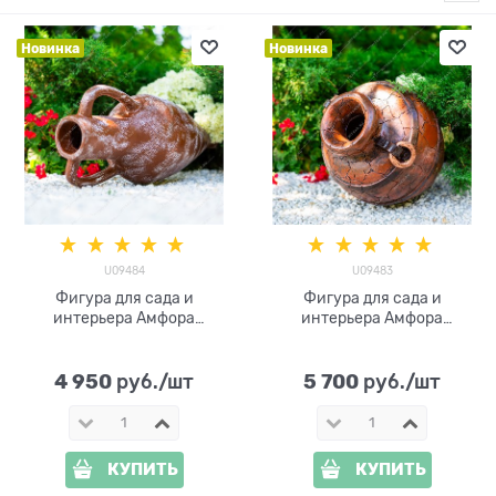
Новинка
Новинка
U09484
U09483
Фигура для сада и
Фигура для сада и
интерьера Амфора
интерьера Амфора
греческая узкая U09484
греческая U09483
полистоун H=73 см V=15 л
полистоун H=56 см V=35 л
4 950
5 700
 руб./шт
 руб./шт
КУПИТЬ
КУПИТЬ