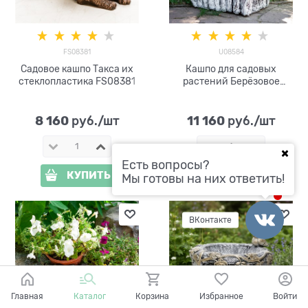
FS08381
U08584
Садовое кашпо Такса их
Кашпо для садовых
стеклопластика FS08381
растений Берёзовое
лукошко U08584
стеклопластик
8 160
11 160
 руб./шт
 руб./шт
Есть вопросы?
КУПИТЬ
КУПИТЬ
Мы готовы на них ответить!
ВКонтакте
Главная
Каталог
Корзина
Избранное
Войти