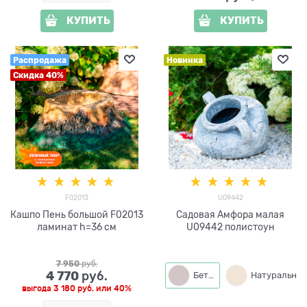
КУПИТЬ
КУПИТЬ
Распродажа
Новинка
Скидка 40%
F02013
U09442
Кашпо Пень большой F02013
Садовая Амфора малая
ламинат h=36 см
U09442 полистоун
7 950
 руб.
4 770
 руб.
Бетон
Натуральный
выгода
3 180 руб.
или
40%