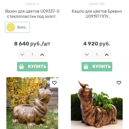
U09337-G
U09197 ППУ
Вазон для цветов U09337-G
Кашпо для цветов Бревно
стеклопластик под золото
U09197 ППУ
h= 55см
пенополиуретан
Золото
8 640
4 920
 руб./шт
 руб.
КУПИТЬ
КУПИТЬ