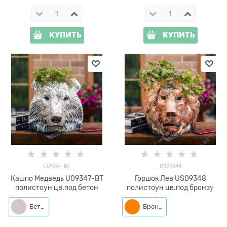
КУПИТЬ
КУПИТЬ
U09347-BT
US09348
Кашпо Медведь U09347-BT
Горшок Лев US09348
полистоун цв.под бетон
полистоун цв.под бронзу
Бетон
Бронза