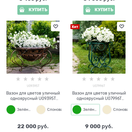
КУПИТЬ
КУПИТЬ
Хит
U09395T
U07996T
Вазон для цветов уличный
Вазон для цветов уличный
одноярусный U09395T
одноярусный U07996T
металл и стеклопластик
металл и стеклопластик
Зелёный
Слоновая кость
Зелёный
Бронза
22 000
9 000
 руб.
 руб.