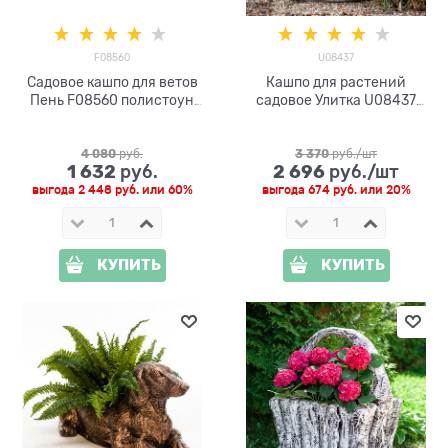
F08560
U08437
Садовое кашпо для ветов
Кашпо для растений
Пень F08560 полистоун
садовое Улитка U08437
h=34 см
полистоун
4 080
 руб.
3 370
 руб./шт
1 632
2 696
 руб.
 руб./шт
выгода
2 448 руб.
или
60%
выгода
674 руб.
или
20%
КУПИТЬ
КУПИТЬ