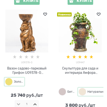
КУПИТЬ
КУПИТЬ
Новинка
U09378-G
U09447
Вазон садово-парковый
Скульптура для сада и
Грифон U09378-G
интерьера Амфора
стеклопластик под золото
греческая U09447
полистоун h=41 см
Золото
Бетон
Натуральный
25 740
 руб./шт
3 800
 руб./шт