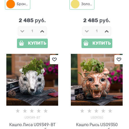
Бронза
Золото
2 485
2 485
 руб.
 руб.
КУПИТЬ
КУПИТЬ
U09349-BT
US09350
Кашпо Лиса U09349-BT
Кашпо Рысь US09350