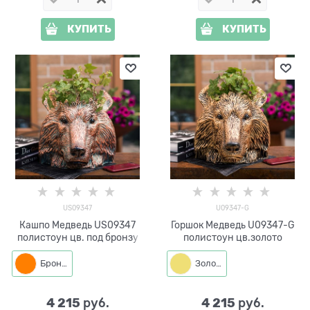
КУПИТЬ
КУПИТЬ
US09347
U09347-G
Кашпо Медведь US09347
Горшок Медведь U09347-G
полистоун цв. под бронзу
полистоун цв.золото
Бронза
Золото
4 215
4 215
 руб.
 руб.