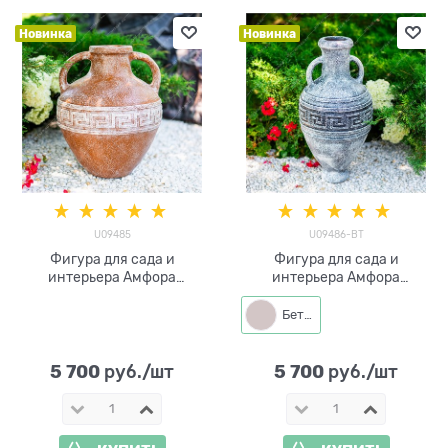
Новинка
Новинка
U09485
U09486-BT
Фигура для сада и
Фигура для сада и
интерьера Амфора
интерьера Амфора
греческая U09485
греческая U09486
полистоун H=50 см V=35 л
полистоун H=70 см V=30 л
Бетон
5 700
5 700
 руб./шт
 руб./шт