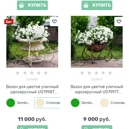
КУПИТЬ
КУПИТЬ
Хит
U07998T
U07997T
Вазон для цветов уличный
Вазон для цветов уличный
одноярусный U07998T
одноярусный U07997T
металл и стеклопластик
металл и стеклопластик
Зелёный
Слоновая кость
Зелёный
Бронза
11 000
9 000
 руб.
 руб.