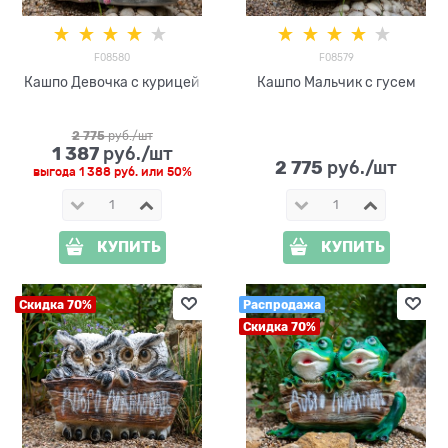
F08580
F08579
Кашпо Девочка с курицей
Кашпо Мальчик с гусем
2 775
 руб./шт
1 387
 руб./шт
2 775
 руб./шт
выгода
1 388 руб.
или
50%
КУПИТЬ
КУПИТЬ
Скидка 70%
Распродажа
Скидка 70%