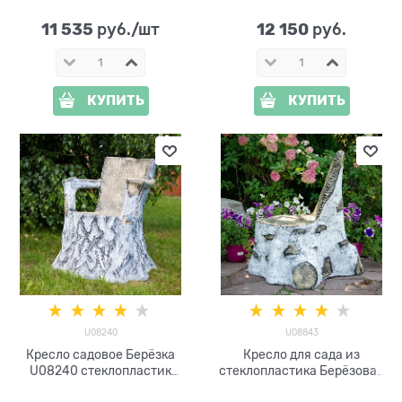
11 535
12 150
 руб./шт
 руб.
КУПИТЬ
КУПИТЬ
U08240
U08843
Кресло садовое Берёзка
Кресло для сада из
U08240 стеклопластик
стеклопластика Берёзовая
высота 85 см
щепка U08843