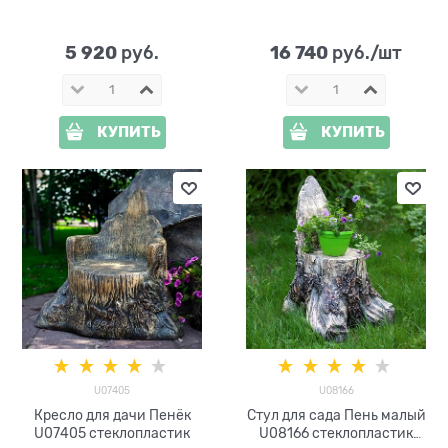
высота 92 см
5 920
16 740
 руб.
 руб./шт
КУПИТЬ
КУПИТЬ
U07405
U08166
Кресло для дачи Пенёк
Стул для сада Пень малый
U07405 стеклопластик
U08166 стеклопластик