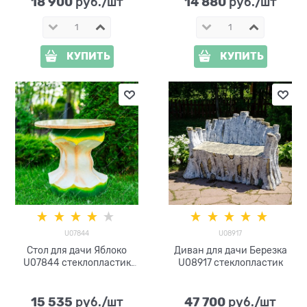
18 900
14 880
 руб./шт
 руб./шт
КУПИТЬ
КУПИТЬ
U07844
U08917
Стол для дачи Яблоко
Диван для дачи Березка
U07844 стеклопластик
U08917 стеклопластик
h=70см d=66см
15 535
47 700
 руб./шт
 руб./шт