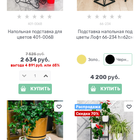
401-006B
66-234
Напольная подставка для
Подставка напольная под
цветов 401-006B
цветы Лофт 66-234 h=62см
7 525
 руб.
2 634
 руб.
Золото
Черный
выгода
4 891 руб.
или
65%
4 200
 руб.
КУПИТЬ
КУПИТЬ
Распродажа
Скидка 70%