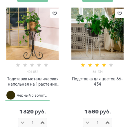
401-034
66-434
Подставка металлическая
Подставка для цветов 66-
напольная на 1 растение
434
401-034 D=22см
Черный с золотом
1 320
1 580
 руб.
 руб.