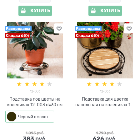
КУПИТЬ
КУПИТЬ
Распродажа
Распродажа
Скидка 65%
Скидка 65%
12-003
12-033
Подставка под цветы на
Подставка для цветка
колесиках 12-003 d=30 см
напольная на колёсиках 12-
033 металл и дерево
Черный с золотом
1 095
 руб.
1 790
 руб.
383
626
 руб.
 руб.