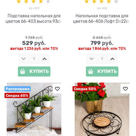
66-403
66-406
Подставка напольная для
Напольная подставка для
цветов 66-403 высота 93см
цветов 66-406 Лофт D=22см
1 765
 руб.
2 665
 руб.
529
799
 руб.
 руб.
выгода
1 236 руб.
или
70%
выгода
1 866 руб.
или
70%
КУПИТЬ
КУПИТЬ
Распродажа
Скидка 50%
Скидка 65%