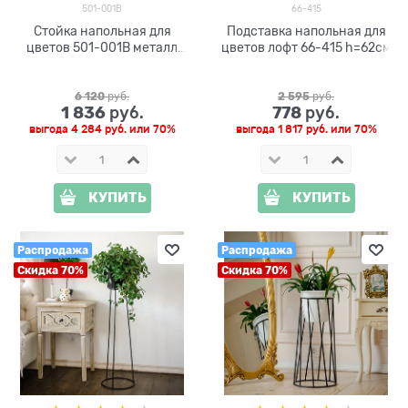
501-001B
66-415
Стойка напольная для
Подставка напольная для
цветов 501-001B металл
цветов лофт 66-415 h=62см
h=80 см
6 120
 руб.
2 595
 руб.
1 836
778
 руб.
 руб.
выгода
4 284 руб.
или
70%
выгода
1 817 руб.
или
70%
КУПИТЬ
КУПИТЬ
Распродажа
Распродажа
Скидка 70%
Скидка 70%