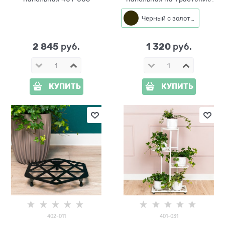
401-036 D=22см
Черный с золотом
2 845
1 320
 руб.
 руб.
КУПИТЬ
КУПИТЬ
402-011
401-031