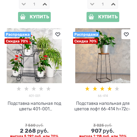
КУПИТЬ
КУПИТЬ
Распродажа
Распродажа
Скидка 70%
Скидка 70%
401-001
66-414
Подставка напольная под
Подставка напольная для
цветы 401-001
цветов лофт 66-414 h=72см
металлическая
7 560
 руб.
3 025
 руб.
2 268
907
 руб.
 руб.
выгода
5 292 руб.
или
70%
выгода
2 118 руб.
или
70%