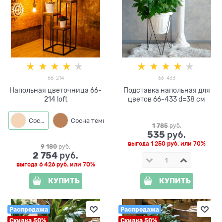
66-214
66-433
Напольная цветочница 66-
Подставка напольная для
214 loft
цветов 66-433 d=38 см
Сосна
Сосна темная
1 785
 руб.
535
 руб.
выгода
1 250 руб.
или
70%
9 180
 руб.
2 754
 руб.
выгода
6 426 руб.
или
70%
КУПИТЬ
КУПИТЬ
Распродажа
Распродажа
Скидка 50%
Скидка 50%