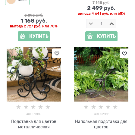
7 140
 руб.
2 499
 руб.
выгода
4 641 руб.
или
65%
3 895
 руб.
1 168
 руб.
выгода
2 727 руб.
или
70%
КУПИТЬ
КУПИТЬ
401-017BG
401-021Br
Подставка для цветов
Напольная подставка для
металлическая
цветов