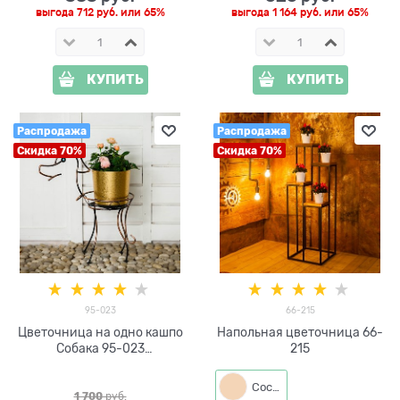
выгода
712 руб.
или
65%
выгода
1 164 руб.
или
65%
КУПИТЬ
КУПИТЬ
Распродажа
Распродажа
Скидка 70%
Скидка 70%
95-023
66-215
Цветочница на одно кашпо
Напольная цветочница 66-
Собака 95-023
215
металлическая h=58см
Сосна
1 700
 руб.