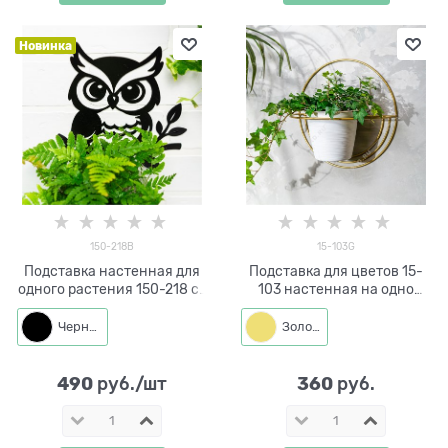
Новинка
150-218B
15-103G
Подставка настенная для
Подставка для цветов 15-
одного растения 150-218 со
103 настенная на одно
съёмным кольцом d=11 см
кашпо d=14см
Черный
Золото
490
360
 руб./шт
 руб.