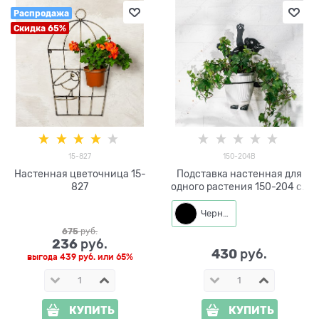
Распродажа
Скидка 65%
15-827
150-204B
Настенная цветочница 15-
Подставка настенная для
827
одного растения 150-204 со
съёмным кольцом d=14 см
Черный
675
 руб.
236
 руб.
430
 руб.
выгода
439 руб.
или
65%
КУПИТЬ
КУПИТЬ