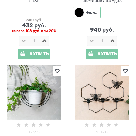
006B
настенная на одно
растение
Черный
540
 руб.
432
 руб.
940
 руб.
выгода
108 руб.
или
20%
КУПИТЬ
КУПИТЬ
15-137B
15-130B