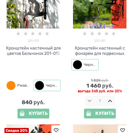
201-013
201-051
Кронштейн настенный для
Кронштейн настенный с
цветов Бельчонок 201-013
фонарём для подвесных
кашпо 201-051
Черный
1 825
 руб.
1 460
 руб.
Ржавый
Черный
выгода
365 руб.
или
20%
840
 руб.
КУПИТЬ
КУПИТЬ
Скидка 20%