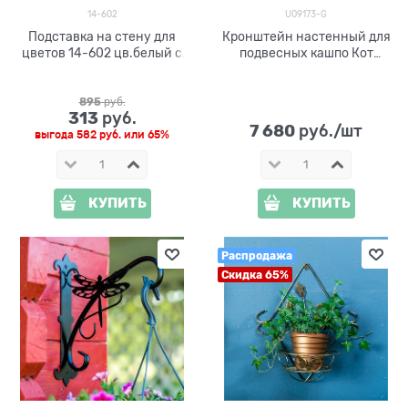
14-602
U09173-G
Подставка на стену для
Кронштейн настенный для
цветов 14-602 цв.белый с
подвесных кашпо Кот
золотом h=60см
U09173-G
895
 руб.
313
 руб.
7 680
 руб./шт
выгода
582 руб.
или
65%
КУПИТЬ
КУПИТЬ
Распродажа
Скидка 65%