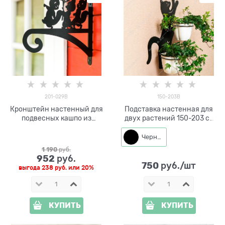
201-029B
150-203B
Кронштейн настенный для
Подставка настенная для
подвесных кашпо из
двух растений 150-203 со
металла 201-029B
съёмными кольцами d=14
см
Черный
1 190
 руб.
952
 руб.
750
 руб./шт
выгода
238 руб.
или
20%
КУПИТЬ
КУПИТЬ