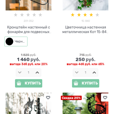
201-052
15-840
Кронштейн настенный с
Цветочница настенная
фонарём для подвесных
металлическая Кот 15-840
кашпо 201-052
D=12 см
Черный
1 825
 руб.
715
 руб.
1 460
250
 руб.
 руб.
выгода
365 руб.
или
20%
выгода
465 руб.
или
65%
КУПИТЬ
КУПИТЬ
Скидка 20%