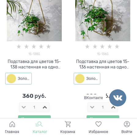
15-138G
15-136G
Подставка для цветов 15-
Подставка для цветов 15-
138 настенная на одно
136 настенная на одно
кашпо d=14см
кашпо d=14см
Золото
Золото
360
290
 руб.
 руб./шт
ВКонтакте
КУПИТЬ
КУПИТЬ
Главная
Каталог
Корзина
Избранное
Войти