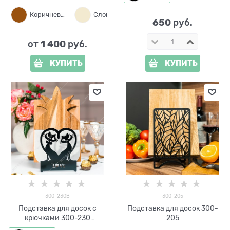
Коричневый
Слоновая кость
Белый
Чер
650
 руб.
1 400
от
 руб.
КУПИТЬ
КУПИТЬ
300-230B
300-205
Подставка для досок с
Подставка для досок 300-
крючками 300-230
205
Влюблённые Коты