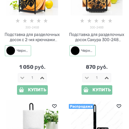
300-245B
300-248B
Подставка для разделочных
Подставка для разделочных
досок с 2-мя крючками
досок Сакура 300-248
Листья монстеры 300-245
металл
металл
Черный
Черный
1 050
870
 руб.
 руб.
КУПИТЬ
КУПИТЬ
Распродажа