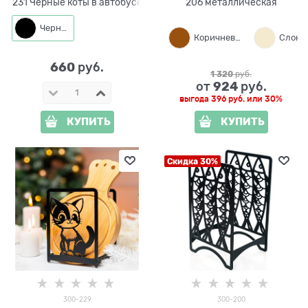
231 Черные коты в автобусе
206 металлическая
Черный
Коричневый
660
 руб.
1 320
 руб.
924
от
 руб.
выгода
396 руб.
или
30%
КУПИТЬ
КУПИТЬ
Скидка 30%
300-229
300-200