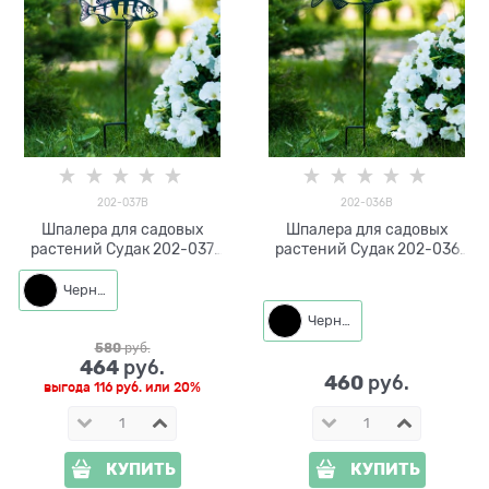
202-037B
202-036B
Шпалера для садовых
Шпалера для садовых
растений Судак 202-037
растений Судак 202-036
h=60 см
h=48 см
Черный
Черный
580
 руб.
464
 руб.
460
 руб.
выгода
116 руб.
или
20%
КУПИТЬ
КУПИТЬ