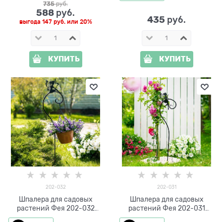
735
 руб.
588
 руб.
435
 руб.
выгода
147 руб.
или
20%
КУПИТЬ
КУПИТЬ
202-032
202-031
Шпалера для садовых
Шпалера для садовых
растений Фея 202-032
растений Фея 202-031
h=118 см
h=104 см