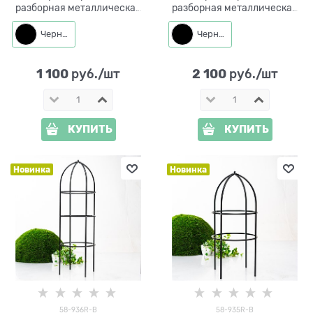
разборная металлическая
разборная металлическая
58-938R высота 90 см
круглая 58-937R высота 152
см
Черный
Черный
1 100
2 100
 руб./шт
 руб./шт
КУПИТЬ
КУПИТЬ
Новинка
Новинка
58-936R-B
58-935R-B