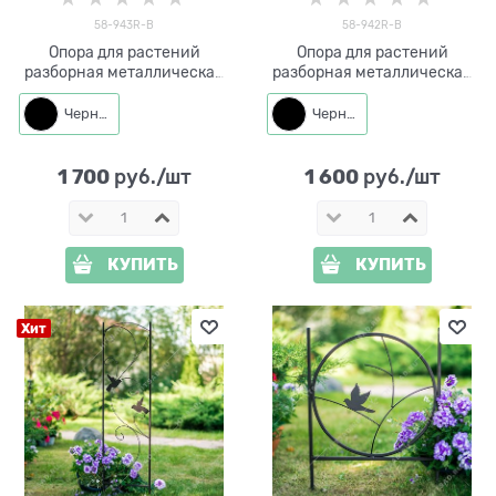
58-943R-B
58-942R-B
Опора для растений
Опора для растений
разборная металлическая
разборная металлическая
круглая 58-943R высота 88
круглая 58-942R высота
см
82см
Черный
Черный
1 700
1 600
 руб./шт
 руб./шт
КУПИТЬ
КУПИТЬ
Хит