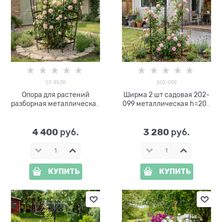
57-953R
202-099
Опора для растений
Ширма 2 шт садовая 202-
разборная металлическая
099 металлическая h=200
круглая 2 секции 57-953
см
высота 130 см
4 400
3 280
 руб.
 руб.
КУПИТЬ
КУПИТЬ