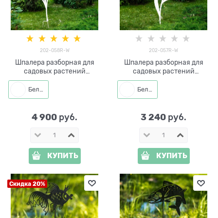
202-058R-W
202-057R-W
Шпалера разборная для
Шпалера разборная для
садовых растений
садовых растений
Одуванчик 202-058R-W
Одуванчик 202-057R-W
h=210 см
h=170 см
Белый
Белый
4 900
3 240
 руб.
 руб.
КУПИТЬ
КУПИТЬ
Скидка 20%