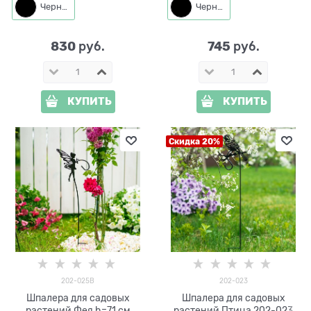
Черный
Черный
830
745
 руб.
 руб.
КУПИТЬ
КУПИТЬ
Скидка 20%
202-025B
202-023
Шпалера для садовых
Шпалера для садовых
растений Фея h=71 см
растений Птица 202-023