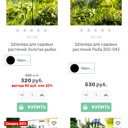
202-043
202-042
Шпалера для садовых
Шпалера для садовых
растений Золотая рыбка
растений Рыба 202-042
202-043 h=48 см
h=70 см
Черный
Черный
400
 руб.
320
 руб.
530
 руб.
выгода
80 руб.
или
20%
КУПИТЬ
КУПИТЬ
Скидка 20%