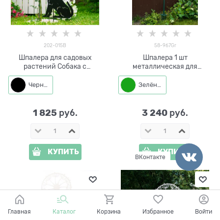
202-015B
58-967Gr
Шпалера для садовых
Шпалера 1 шт
растений Собака с
металлическая для
бабочкой 202-015 h=110 см
винограда разборная 58-
967Gr
Черный
Зелёный
1 825
3 240
 руб.
 руб.
КУПИТЬ
КУПИТЬ
ВКонтакте
Главная
Каталог
Корзина
Избранное
Войти