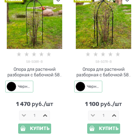
58-508R-B
58-507R-B
Опора для растений
Опора для растений
разборная с бабочкой 58-
разборная с бабочкой 58-
508R металл высота 125 см
507R металл высота 85 см
Черный
Черный
1 470
1 100
 руб./шт
 руб./шт
КУПИТЬ
КУПИТЬ