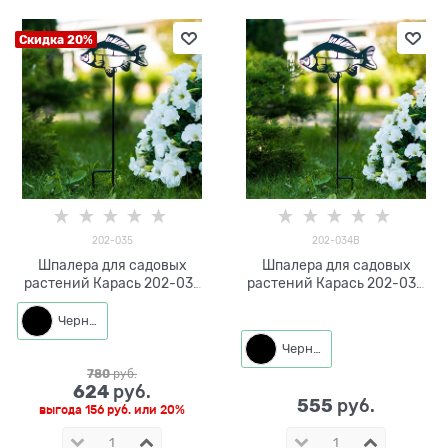
Скидка 20%
202-035
202-034B
Шпалера для садовых
Шпалера для садовых
растений Карась 202-035
растений Карась 202-034
h=77 см
h=64 см
Черный
Черный
780
 руб.
624
 руб.
555
 руб.
выгода
156 руб.
или
20%