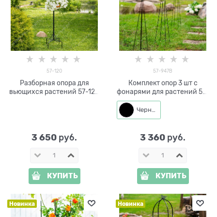
57-120
57-947B
Разборная опора для
Комплект опор 3 шт с
вьющихся растений 57-120
фонарями для растений 57-
металлическая h=75 см
947 h=77, 86, 100 см
Черный
3 650
3 360
 руб.
 руб.
КУПИТЬ
КУПИТЬ
Новинка
Новинка