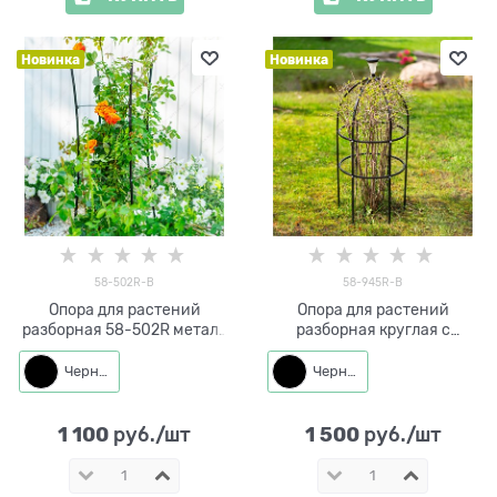
Новинка
Новинка
58-502R-B
58-945R-B
Опора для растений
Опора для растений
разборная 58-502R металл
разборная круглая с
высота 90 см
фонарём 58-945R металл
высота 83 см
Черный
Черный
1 100
1 500
 руб./шт
 руб./шт