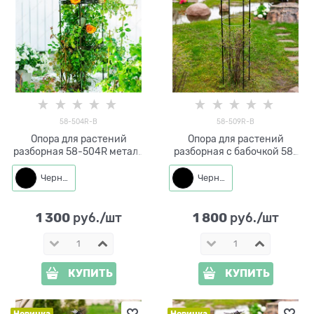
58-504R-B
58-509R-B
Опора для растений
Опора для растений
разборная 58-504R металл
разборная с бабочкой 58-
высота 90 см диаметр 36 см
509R металл высота 155 см
Черный
Черный
1 300
1 800
 руб./шт
 руб./шт
КУПИТЬ
КУПИТЬ
Новинка
Новинка