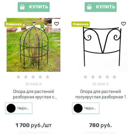
КУПИТЬ
КУПИТЬ
Новинка
Новинка
58-944R-B
58-926R-B
Опора для растений
Опора для растений
разборная круглая с
полукруглая разборная 1
фонарём 58-944R металл
секция 58-926R-B металл
высота 89 см
h=60 см
Черный
Черный
1 700
780
 руб./шт
 руб.