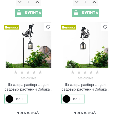
КУПИТЬ
КУПИТЬ
Новинка
Новинка
202-094R-B
202-093R-B
Шпалера разборная для
Шпалера разборная для
садовых растений Собака с
садовых растений Собака с
бабочкой 202-094R h=125
бабочкой 202-093R h=122
см
см
Черный
Черный
1 050
1 050
 руб.
 руб.