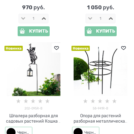
970
1 050
 руб.
 руб.
КУПИТЬ
КУПИТЬ
Новинка
Новинка
202-095R-B
58-941R-B
Шпалера разборная для
Опора для растений
садовых растений Кошка с
разборная металлическая
бабочкой 202-095R h=138
58-941R высота 70 см
см
Черный
Черный