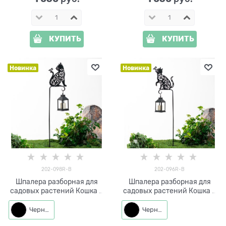
КУПИТЬ
КУПИТЬ
Новинка
Новинка
202-098R-B
202-096R-B
Шпалера разборная для
Шпалера разборная для
садовых растений Кошка с
садовых растений Кошка с
бабочкой 202-098R h=118
бабочкой 202-096R h=123
см
см
Черный
Черный