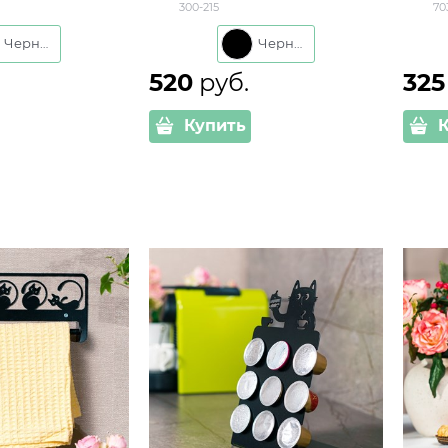
300-215
70
для 
Черный
Черный
520
 руб.
325
Купить