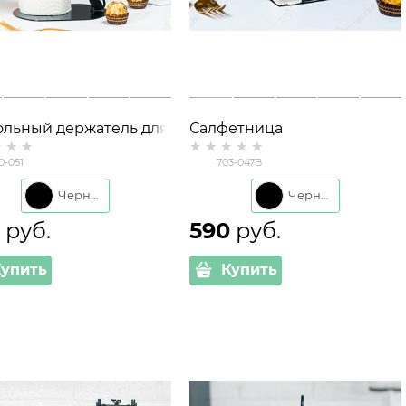
ольный держатель для
Салфетница
тенец 300-051
металлическая 703-047
0-051
703-047B
нный
настольная Черные Коты
Черный
Черный
0
 руб.
590
 руб.
Купить
Купить