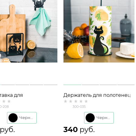
тавка для
Держатель для полотенец
елочных досок и
300-035 кухонный
0-208
300-035
ок 300-208
настольный
Черный
Черный
 руб.
340
 руб.