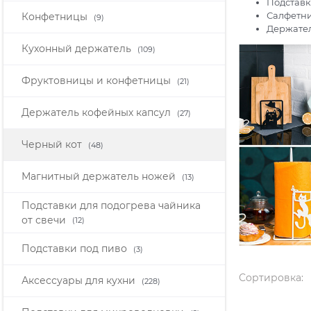
Подставк
Салфетн
Конфетницы
(9)
Держател
Кухонный держатель
(109)
Фруктовницы и конфетницы
(21)
Держатель кофейных капсул
(27)
Черный кот
(48)
Магнитный держатель ножей
(13)
Подставки для подогрева чайника
от свечи
(12)
Подставки под пиво
(3)
Сортировка:
Аксессуары для кухни
(228)