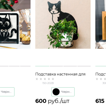
Подставка настенная для
Подс
ая 703-050
одного растения 150-202 со
разд
150-202B
30
съёмной корзиной d=14 см
крюч
Черный
Черный
600
 руб./шт
615