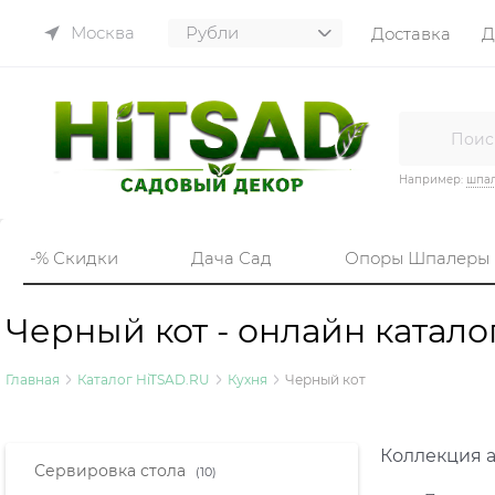
Москва
Доставка
Д
Например:
шпа
-% Скидки
Дача Сад
Опоры Шпалеры
Черный кот - онлайн катало
Главная
Каталог HiTSAD.RU
Кухня
Черный кот
Коллекция а
Найдено товаров:
Сервировка стола
(10)