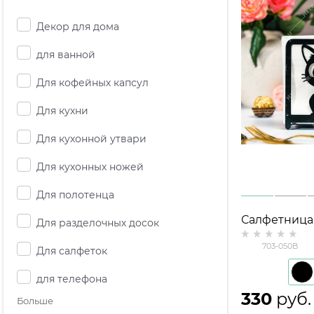
Декор для дома
для ванной
Для кофейных капсул
Для кухни
Для кухонной утвари
Для кухонных ножей
Для полотенца
Салфетница
Для разделочных досок
металлическ
703-050B
Для салфеток
Чёрный Кот
для телефона
330
 руб.
Больше