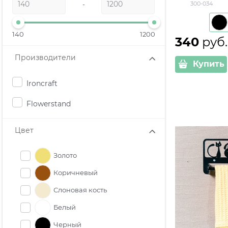
-
300-034
настольный
140
1200
340
 руб.
Производители
Купить
Ironcraft
Flowerstand
Цвет
Золото
Коричневый
Слоновая кость
Белый
Черный