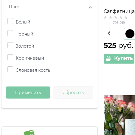
Цвет
Салфетница
металлическ
Белый
703-019
Белый
Черный
525
 руб.
Золотой
Коричневый
Купить
Слоновая кость