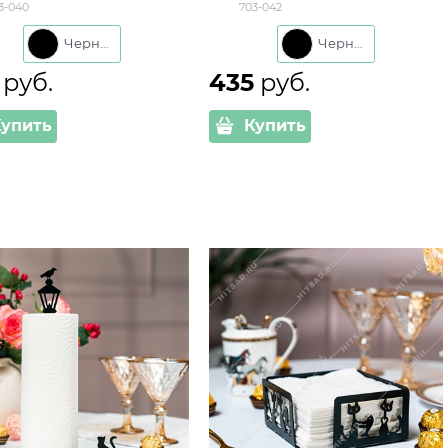
3-040
703-042
кухни
кухни
Черный
Черный
 руб.
435
 руб.
Купить
Купить