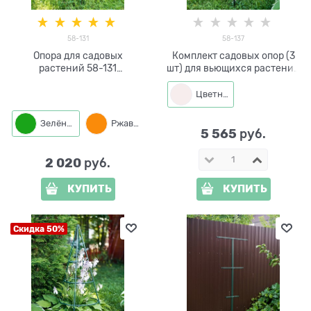
58-131
58-137
Опора для садовых
Комплект садовых опор (3
растений 58-131
шт) для вьющихся растений
металлическая круглая
58-137
h=90 см
Цветная
Зелёный
Ржавый
5 565
 руб.
2 020
 руб.
КУПИТЬ
КУПИТЬ
Скидка 50%