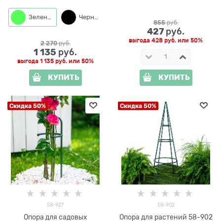
металлическая h=105см
металлическая цвет
зелёный h=51 см
Зеленый
Черный
855
 руб.
427
 руб.
выгода
428 руб.
или
50%
2 270
 руб.
1 135
 руб.
выгода
1 135 руб.
или
50%
КУПИТЬ
КУПИТЬ
Скидка 50%
Скидка 50%
58-927
58-902
Опора для садовых
Опора для растений 58-902