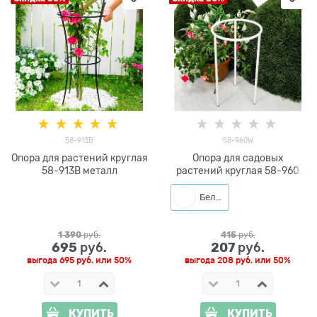
58-913B
58-960W
Опора для растений круглая
Опора для садовых
58-913B металл
растений круглая 58-960
металлическая h=36 см
Белый
1 390
 руб.
415
 руб.
695
207
 руб.
 руб.
выгода
695 руб.
или
50%
выгода
208 руб.
или
50%
КУПИТЬ
КУПИТЬ