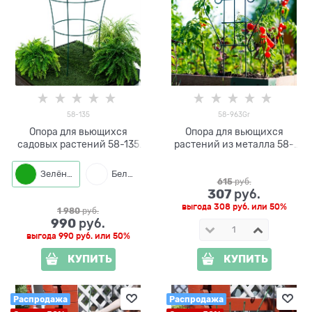
58-135
58-963Gr
Опора для вьющихся
Опора для вьющихся
садовых растений 58-135
растений из металла 58-
металлическая круглая
963Gr
h=99 см
Зелёный
Белый
615
 руб.
307
 руб.
выгода
308 руб.
или
50%
1 980
 руб.
990
 руб.
выгода
990 руб.
или
50%
КУПИТЬ
КУПИТЬ
Распродажа
Распродажа