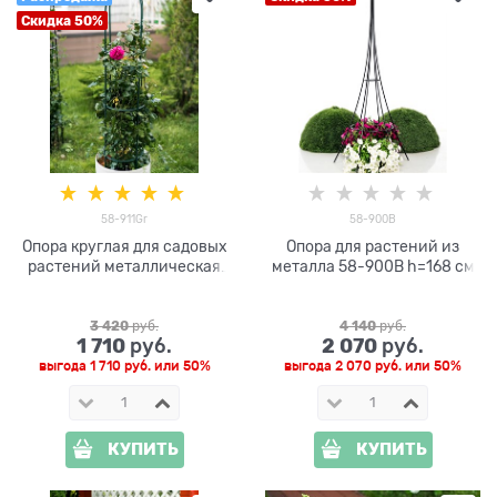
Скидка 50%
58-911Gr
58-900B
Опора круглая для садовых
Опора для растений из
растений металлическая
металла 58-900B h=168 см
58-911Gr h=143 см
3 420
 руб.
4 140
 руб.
1 710
2 070
 руб.
 руб.
выгода
1 710 руб.
или
50%
выгода
2 070 руб.
или
50%
КУПИТЬ
КУПИТЬ