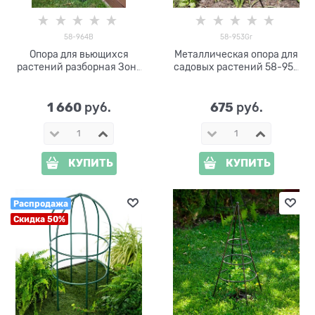
58-964B
58-953Gr
Опора для вьющихся
Металлическая опора для
растений разборная Зонт
садовых растений 58-953
58-964B
высота 60 см,10шт
1 660
675
 руб.
 руб.
КУПИТЬ
КУПИТЬ
Распродажа
Скидка 50%