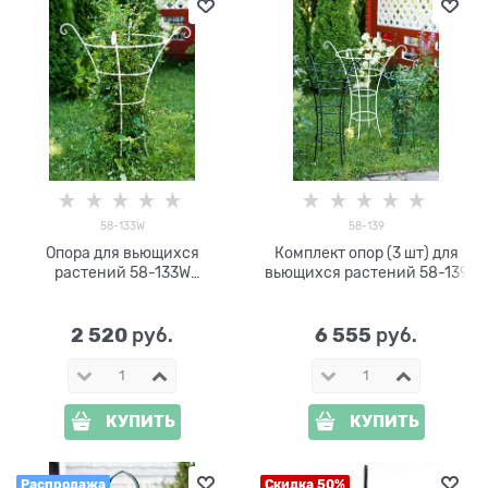
58-133W
58-139
Опора для вьющихся
Комплект опор (3 шт) для
растений 58-133W
вьющихся растений 58-139
металлическая круглая
h=107см
2 520
6 555
 руб.
 руб.
КУПИТЬ
КУПИТЬ
Распродажа
Скидка 50%