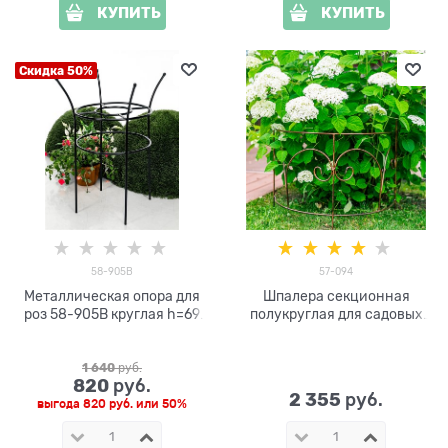
КУПИТЬ
КУПИТЬ
Скидка 50%
58-905B
57-094
Металлическая опора для
Шпалера секционная
роз 58-905B круглая h=69
полукруглая для садовых
см
цветов 57-094
металлическая
1 640
 руб.
820
 руб.
2 355
 руб.
выгода
820 руб.
или
50%