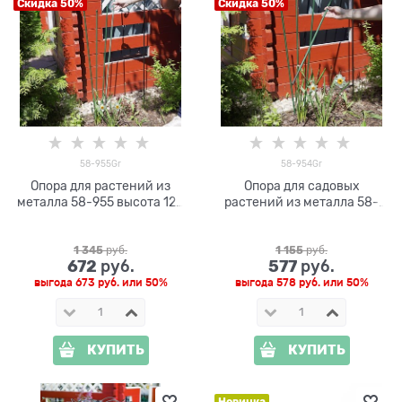
Скидка 50%
Скидка 50%
58-955Gr
58-954Gr
Опора для растений из
Опора для садовых
металла 58-955 высота 120
растений из металла 58-
см, 10шт
954 высота 100 см, 10шт
1 345
 руб.
1 155
 руб.
672
577
 руб.
 руб.
выгода
673 руб.
или
50%
выгода
578 руб.
или
50%
КУПИТЬ
КУПИТЬ
Новинка