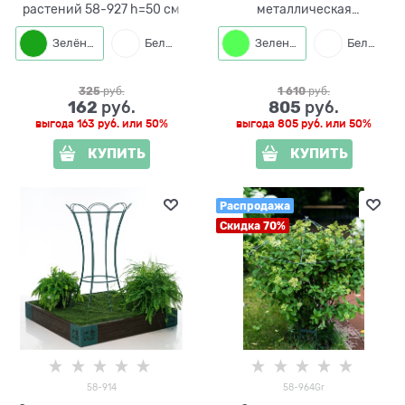
растений 58-927 h=50 см
металлическая
конусообразная h=88см
Зелёный
Белый
Зеленый
Белый
325
 руб.
1 610
 руб.
162
805
 руб.
 руб.
выгода
163 руб.
или
50%
выгода
805 руб.
или
50%
КУПИТЬ
КУПИТЬ
Распродажа
Скидка 70%
58-914
58-964Gr