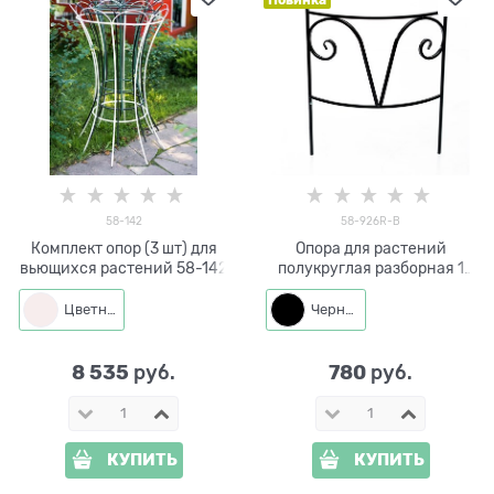
58-142
58-926R-B
Комплект опор (3 шт) для
Опора для растений
вьющихся растений 58-142
полукруглая разборная 1
секция 58-926R-B металл
h=60 см
Цветная
Черный
8 535
780
 руб.
 руб.
КУПИТЬ
КУПИТЬ