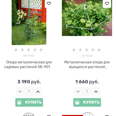
58-901Gr
58-965W
Опора металлическая для
Металлическая опора для
садовых растений 58-901Gr
вьющихся растений
h=150 см
разборная Зонт 58-965W
3 190
1 660
 руб.
 руб.
КУПИТЬ
КУПИТЬ