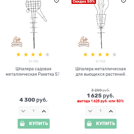
Скидка 50%
57-700
57-703
Шпалера садовая
Шпалера металлическая
металлическая Ракетка 57-
для вьющихся растений
700 высота 213 см
Лампочка h=213 см
3 250
 руб.
1 625
 руб.
4 300
 руб.
выгода
1 625 руб.
или
50%
КУПИТЬ
КУПИТЬ