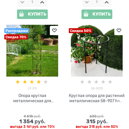
КУПИТЬ
КУПИТЬ
Распродажа
Скидка 50%
Скидка 70%
57-911
58-907B
Опора круглая
Круглая опора для растений
металлическая для
металлическая 58-907 h=41
растений 57-911 высота
см
193см
4 515
 руб.
630
 руб.
1 354
315
 руб.
 руб.
выгода
3 161 руб.
или
70%
выгода
315 руб.
или
50%