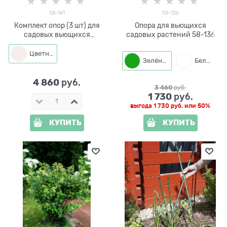
58-141
58-136
Комплект опор (3 шт) для
Опора для вьющихся
садовых вьющихся
садовых растений 58-136
растений 58-141
металлическая круглая
h=104 см
Цветная
Зелёный
Белый
4 860
 руб.
3 460
 руб.
1 730
 руб.
выгода
1 730 руб.
или
50%
КУПИТЬ
КУПИТЬ