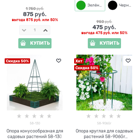
Зелёный
Черный
1 750
 руб.
875
 руб.
выгода
875 руб.
или
50%
950
 руб.
475
 руб.
выгода
475 руб.
или
50%
КУПИТЬ
КУПИТЬ
Скидка 50%
Хит
Скидка 50%
58-130
58-906Gr
Опора конусообразная для
Опора круглая для садовых
садовых растений 58-130
растений 58-906Gr