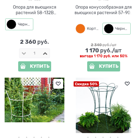
Опора для вьющихся
Опора конусообразная для
растений 58-132B
вьющихся растений 57-902
металлическая круглая
высота 98 см
h=100 см
Черный
Кортен
Черный
2 360
 руб.
2 340
 руб./шт
1 170
 руб./шт
выгода
1 170 руб.
или
50%
КУПИТЬ
КУПИТЬ
Скидка 50%