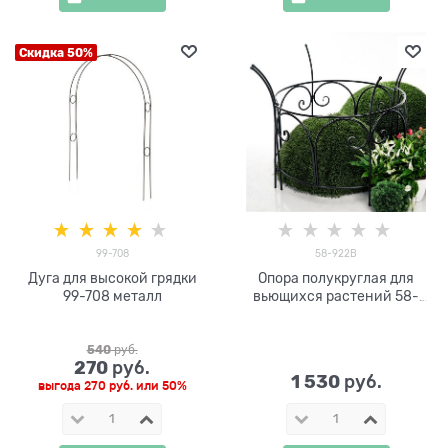
Скидка 50%
99-708
58-922B
Дуга для высокой грядки
Опора полукруглая для
99-708 металл
вьющихся растений 58-
922B металлическая
540
 руб.
270
 руб.
1 530
 руб.
выгода
270 руб.
или
50%