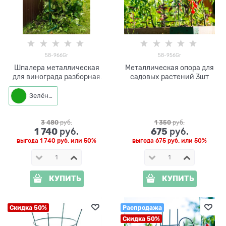
58-966Gr
58-956Gr
Шпалера металлическая
Металлическая опора для
для винограда разборная
садовых растений 3шт
58-966Gr
Зелёный
3 480
 руб.
1 350
 руб.
1 740
675
 руб.
 руб.
выгода
1 740 руб.
или
50%
выгода
675 руб.
или
50%
КУПИТЬ
КУПИТЬ
Скидка 50%
Распродажа
Скидка 50%