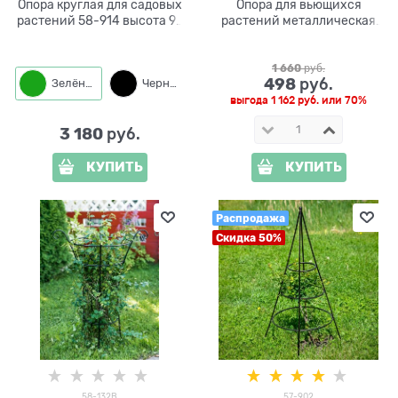
Опора круглая для садовых
Опора для вьющихся
растений 58-914 высота 95
растений металлическая
см
Зонт 58-964Gr
1 660
 руб.
498
 руб.
Зелёный
Черный
выгода
1 162 руб.
или
70%
3 180
 руб.
КУПИТЬ
КУПИТЬ
Распродажа
Скидка 50%
58-132B
57-902