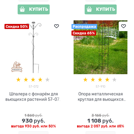
КУПИТЬ
КУПИТЬ
Скидка 50%
Распродажа
Скидка 65%
57-072
57-910
Шпалера c фонарём для
Опора металлическая
вьющихся растений 57-072
круглая для вьющихся
высота 180см
растений 57-910 высота
162см
1 860
 руб.
3 165
 руб.
930
1 108
 руб.
 руб.
выгода
930 руб.
или
50%
выгода
2 057 руб.
или
65%