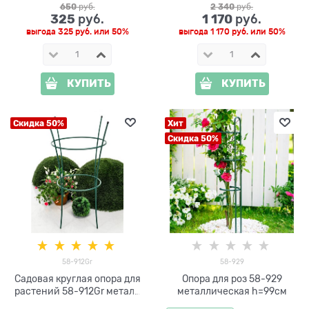
650
 руб.
2 340
 руб.
325
1 170
 руб.
 руб.
выгода
325 руб.
или
50%
выгода
1 170 руб.
или
50%
КУПИТЬ
КУПИТЬ
Скидка 50%
Хит
Скидка 50%
58-912Gr
58-929
Садовая круглая опора для
Опора для роз 58-929
растений 58-912Gr металл
металлическая h=99см
h=89 см