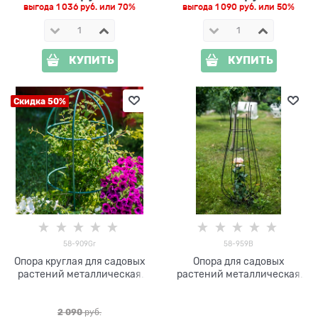
выгода
1 036 руб.
или
70%
выгода
1 090 руб.
или
50%
КУПИТЬ
КУПИТЬ
Скидка 50%
58-909Gr
58-959B
Опора круглая для садовых
Опора для садовых
растений металлическая
растений металлическая
58-909Gr h=80 см
58-959B высота 125см
2 090
 руб.