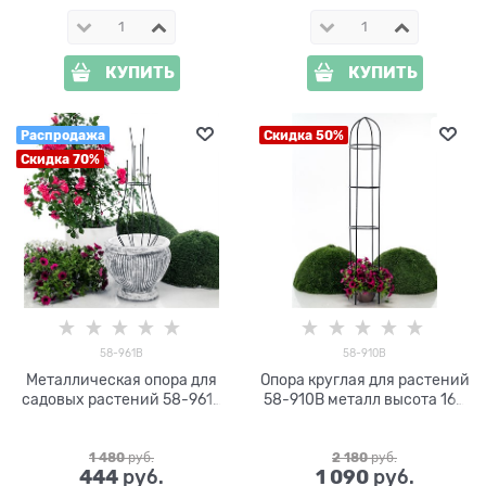
КУПИТЬ
КУПИТЬ
Распродажа
Скидка 50%
Скидка 70%
58-961B
58-910B
Металлическая опора для
Опора круглая для растений
садовых растений 58-961B
58-910B металл высота 164
h=92 см
см
1 480
 руб.
2 180
 руб.
444
1 090
 руб.
 руб.