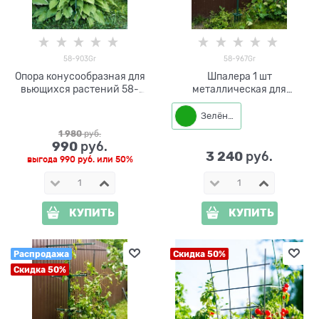
58-903Gr
58-967Gr
Опора конусообразная для
Шпалера 1 шт
вьющихся растений 58-
металлическая для
903Gr металлическая
винограда разборная 58-
h=97см
967Gr
Зелёный
1 980
 руб.
990
 руб.
3 240
 руб.
выгода
990 руб.
или
50%
КУПИТЬ
КУПИТЬ
Распродажа
Скидка 50%
Скидка 50%