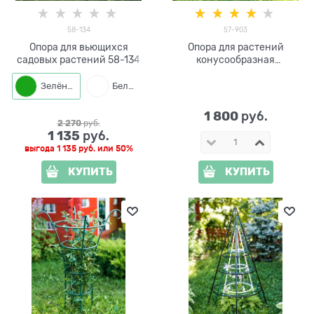
58-134
57-903
Опора для вьющихся
Опора для растений
садовых растений 58-134
конусообразная
металлическая круглая
металлическая 57-903
h=84 см
высота 78см
Зелёный
Белый
1 800
 руб.
2 270
 руб.
1 135
 руб.
выгода
1 135 руб.
или
50%
КУПИТЬ
КУПИТЬ