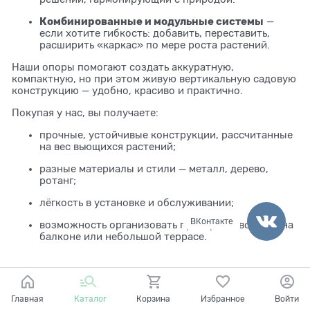
Комбинированные и модульные системы
—
если хотите гибкость: добавить, переставить,
расширить «каркас» по мере роста растений.
Наши опоры помогают создать аккуратную,
компактную, но при этом живую вертикальную садовую
конструкцию — удобно, красиво и практично.
Покупая у нас, вы получаете:
прочные, устойчивые конструкции, рассчитанные
на вес вьющихся растений;
разные материалы и стили — металл, дерево,
ротанг;
лёгкость в установке и обслуживании;
ВКонтакте
возможность организовать пространство даже на
балконе или небольшой террасе.
Главная
Каталог
Корзина
Избранное
Войти
Категории