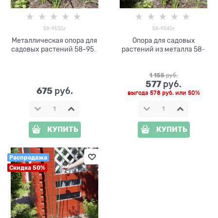
58-953Gr
58-954Gr
Металлическая опора для
Опора для садовых
садовых растений 58-953
растений из металла 58-
высота 60 см,10шт
954 высота 100 см, 10шт
1 155
 руб.
577
 руб.
675
 руб.
выгода
578 руб.
или
50%
КУПИТЬ
КУПИТЬ
Распродажа
Скидка 50%