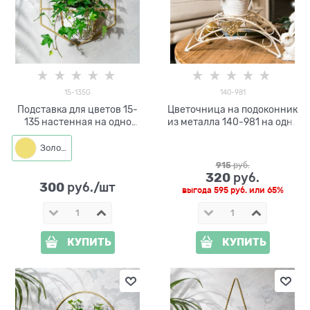
15-135G
140-981
Подставка для цветов 15-
Цветочница на подоконник
135 настенная на одно
из металла 140-981 на одно
кашпо d=14см
кашпо
Золото
915
 руб.
320
 руб.
300
 руб./шт
выгода
595 руб.
или
65%
КУПИТЬ
КУПИТЬ