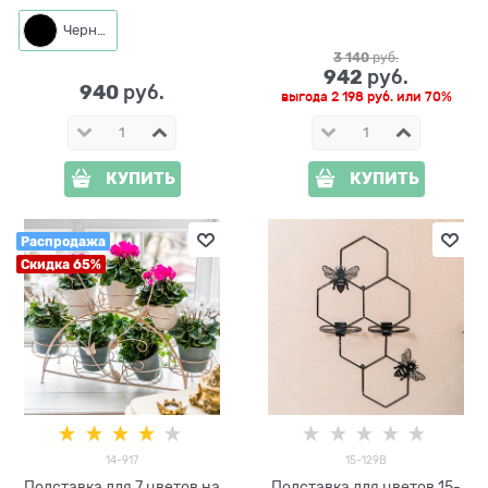
растение
d=22см
Черный
3 140
 руб.
942
 руб.
940
 руб.
выгода
2 198 руб.
или
70%
КУПИТЬ
КУПИТЬ
Распродажа
Скидка 65%
14-917
15-129B
Подставка для 7 цветов на
Подставка для цветов 15-