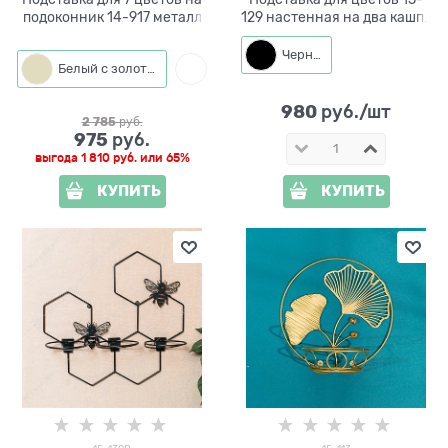
подоконник 14-917 металл
129 настенная на два кашпо
d=14см
Черный
Белый с золотым
Белый
980
 руб./шт
2 785
 руб.
975
 руб.
выгода
1 810 руб.
или
65%
КУПИТЬ
КУПИТЬ