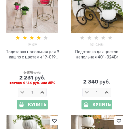
19-019
401-024Br
Подставка напольная для 9
Подставка для цветов
кашпо с цветами 19-019
напольная 401-024Br
металл h=172см
6 375
 руб.
2 231
 руб.
2 340
 руб.
выгода
4 144 руб.
или
65%
КУПИТЬ
КУПИТЬ