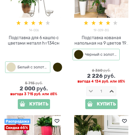
14-006
19-009-BG
Подставка для 6 кашпо с
Подставка кованая
цветами металл h=134см
напольная на 9 цветов 19-
009-BG высота 172см
Черный с золотом
Белый с золотым
Черный с золотом
6 360
 руб.
2 226
 руб.
выгода
4 134 руб.
или
65%
5 715
 руб.
2 000
 руб.
выгода
3 715 руб.
или
65%
КУПИТЬ
КУПИТЬ
Распродажа
Скидка 65%