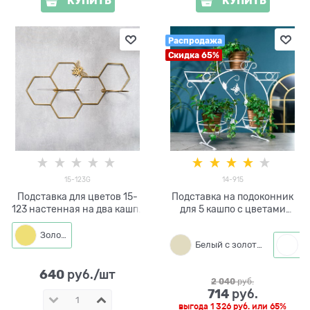
КУПИТЬ
КУПИТЬ
Распродажа
Скидка 65%
15-123G
14-915
Подставка для цветов 15-
Подставка на подоконник
123 настенная на два кашпо
для 5 кашпо с цветами
d=14см
HiTSAD 14-915
Золото
Белый с золотым
640
 руб./шт
2 040
 руб.
714
 руб.
выгода
1 326 руб.
или
65%