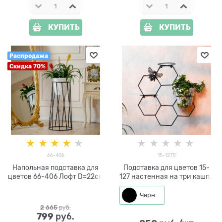
КУПИТЬ
КУПИТЬ
Распродажа
Скидка 70%
66-406
15-127B
Напольная подставка для
Подставка для цветов 15-
цветов 66-406 Лофт D=22см
127 настенная на три кашпо
d=14см
Черный
2 665
 руб.
799
 руб.