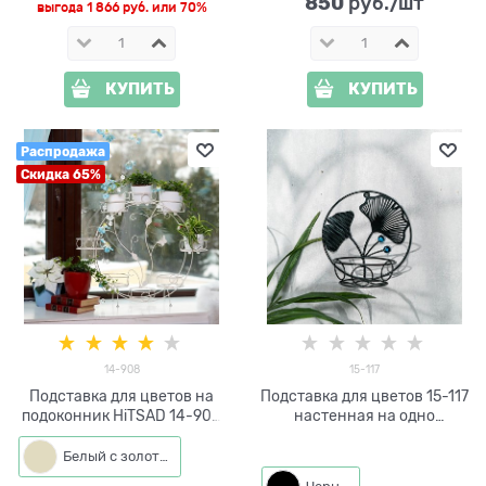
850
 руб./шт
выгода
1 866 руб.
или
70%
КУПИТЬ
КУПИТЬ
Распродажа
Скидка 65%
14-908
15-117
Подставка для цветов на
Подставка для цветов 15-117
подоконник HiTSAD 14-908
настенная на одно
цвет белый с золотом
растение
Белый с золотым