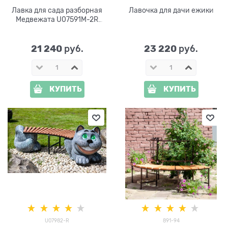
Лавка для сада разборная
Лавочка для дачи ежики
Медвежата U07591M-2R
стеклопластик, металл и
дерево
21 240
23 220
 руб.
 руб.
КУПИТЬ
КУПИТЬ
U07982-R
891-94