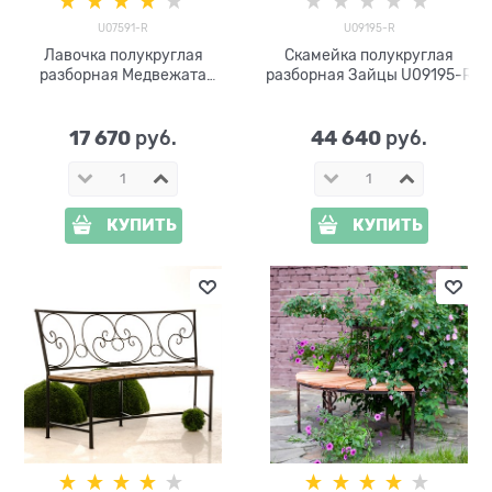
U07591-R
U09195-R
Лавочка полукруглая
Скамейка полукруглая
разборная Медвежата
разборная Зайцы U09195-R
U07591-R стеклопластик,
металл и дерево
17 670
44 640
 руб.
 руб.
КУПИТЬ
КУПИТЬ