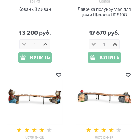
891-93
U08108
Кованый диван
Лавочка полукруглая для
дачи Щенята U08108
дерево и стеклопластик
13 200
17 670
 руб.
 руб.
КУПИТЬ
КУПИТЬ
U07591M-2R
U07513M-2R