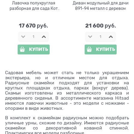
Лавочка полукруглая
Диван модульный для дачи
разборная для сада Кот
891-94 металл с деревом
U07982-R металл,
стеклопластик и дерево
17 670
21 600
 руб.
 руб.
КУПИТЬ
КУПИТЬ
Садовая мебель может стать не только украшением
экстерьера, но и отличным местом для отдыха.
Радиусные скамейки подходят для установки на
круглых площадках отдыха, парках (вокруг дерева).
Скамьи изготовлены из металлического каркаса и
деревянного сиденья. В ассортименте магазина Hitsad
имеются лавочки животные - это модели с ножками -
опорами в виде животных.
В комплект к скамейкам радиусным можно подобрать
уличные урны, схожие по дизайну. Имеются радиусные
скамейки со декоративной кованой спинкой.
Практически все модели разборные.