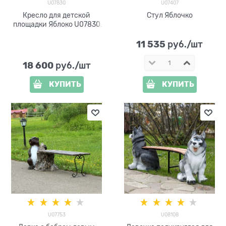
U07830
U07407
Кресло для детской
Стул Яблочко
площадки Яблоко U07830
стеклопластик
11 535
 руб./шт
18 600
 руб./шт
КУПИТЬ
КУПИТЬ
U07753
U08108