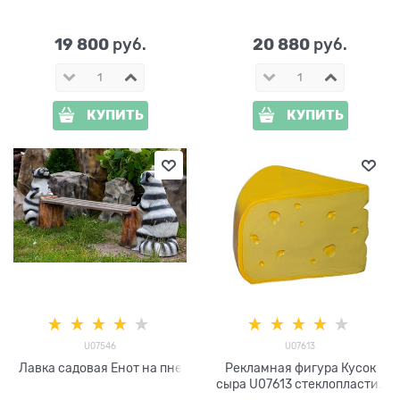
19 800
20 880
 руб.
 руб.
КУПИТЬ
КУПИТЬ
U07546
U07613
Лавка садовая Енот на пне
Рекламная фигура Кусок
сыра U07613 стеклопластик
47*40*33 см