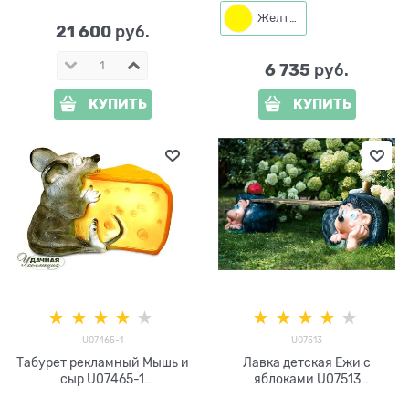
Желтый
21 600
 руб.
6 735
 руб.
КУПИТЬ
КУПИТЬ
U07465-1
U07513
Табурет рекламный Мышь и
Лавка детская Ежи с
сыр U07465-1
яблоками U07513
стеклопластик 65*40*42
стеклопластик и дерево