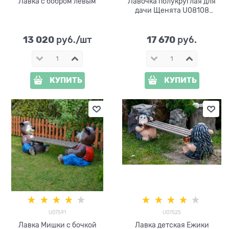
Лавка с бобром левым
Лавочка полукруглая для
дачи Щенята U08108
дерево и стеклопластик
13 020
17 670
 руб./шт
 руб.
КУПИТЬ
КУПИТЬ
U07591
U07525
Лавка Мишки с бочкой
Лавка детская Ежики