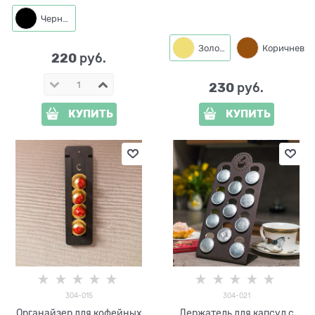
Черный
Золото
Коричневый
220
 руб.
230
 руб.
КУПИТЬ
КУПИТЬ
304-015
304-021
Органайзер для кофейных
Держатель для капсул с