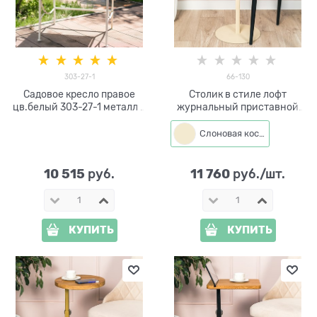
303-27-1
66-130
Садовое кресло правое
Столик в стиле лофт
цв.белый 303-27-1 металл и
журнальный приставной
ДПК
66-130 d=34см
Слоновая кость
10 515
11 760
 руб.
 руб./шт.
КУПИТЬ
КУПИТЬ