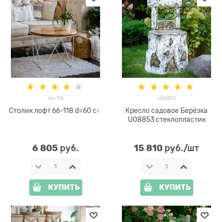
66-118
U08853
Столик лофт 66-118 d=60 см
Кресло садовое Берёзка
U08853 стеклопластик
6 805
15 810
 руб.
 руб./шт
КУПИТЬ
КУПИТЬ