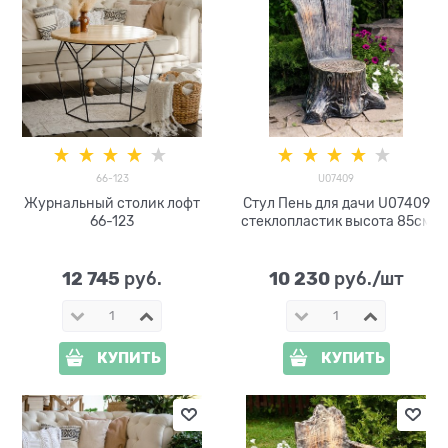
66-123
U07409
Журнальный столик лофт
Стул Пень для дачи U07409
66-123
стеклопластик высота 85см
12 745
10 230
 руб.
 руб./шт
КУПИТЬ
КУПИТЬ