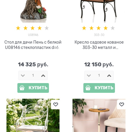
U08146
303-30
Стол для дачи Пень с белкой
Кресло садовое кованое
U08146 стеклопластик d=60
303-30 металл и
см
искусственная кожа
14 325
12 150
 руб.
 руб.
КУПИТЬ
КУПИТЬ