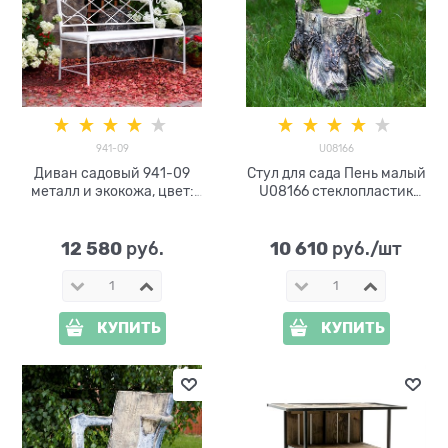
941-09
U08166
Диван садовый 941-09
Стул для сада Пень малый
металл и экокожа, цвет:
U08166 стеклопластик
белый
высота 77см
12 580
10 610
 руб.
 руб./шт
КУПИТЬ
КУПИТЬ