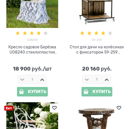
U08240
59-259
Кресло садовое Берёзка
Стол для дачи на колёсиках
U08240 стеклопластик
с фиксатором 59-259
высота 85 см
дерево и металл
18 900
20 160
 руб./шт
 руб.
КУПИТЬ
КУПИТЬ
Хит