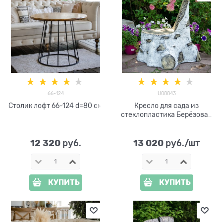
66-124
U08843
Столик лофт 66-124 d=80 см
Кресло для сада из
стеклопластика Берёзовая
щепка U08843
12 320
13 020
 руб.
 руб./шт
КУПИТЬ
КУПИТЬ