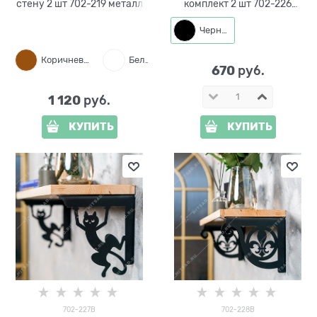
стену 2 шт 702-219 металл
комплект 2 шт 702-226
металл
Черный
Коричневый
Белый
Черный
670
 руб.
1 120
 руб.
КУПИТЬ
КУПИТЬ
702-227B
702-228B