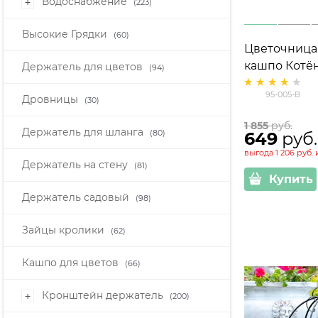
Водоснабжение
+
(223)
Высокие Грядки
(60)
Цветочница садовая на 
кашпо Котён
Держатель для цветов
(94)
металл высо
95-005-B
Дровницы
(30)
1 855
 руб.
Держатель для шланга
(80)
649
 руб.
выгода
1 206 руб.
Держатель на стену
(81)
Купить
Держатель садовый
(98)
Зайцы кролики
(62)
Кашпо для цветов
(66)
Кронштейн держатель
+
(200)