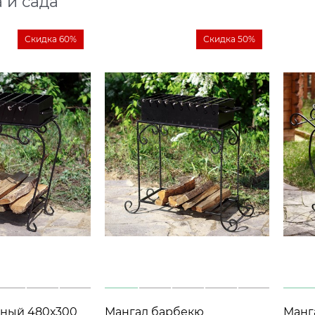
 и сада
Скидка 60%
Скидка 50%
аный 480х300
Мангал барбекю
Мангал