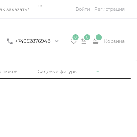
Войти
Регистрация
ак заказать?
0
0
+74952876948
Корзина
р люков
Садовые фигуры