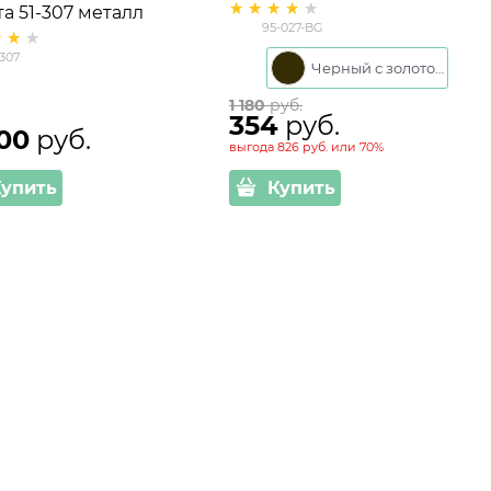
а 51-307 металл
цветами Улитка малая 95-
95-027-BG
см
027-BG
-307
Черный с золотом
1 180
 руб.
354
 руб.
00
 руб.
выгода
826 руб.
или
70%
Купить
Купить