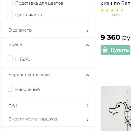
Подставка для цветов
х кашпо Вел
металл
Цветочница
53-605
D диаметр
9 360
 ру
Бренд
Купить
HiTSAD
Вариант установки
Напольный
Вид
Вместимость горшков