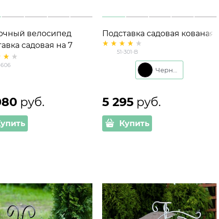
очный велосипед
Подставка садовая кованая
авка садовая на 7
для цветов Карета 51-301
51-301-B
о 53-606 металл
-606
0*159 см
Черный
080
 руб.
5 295
 руб.
Купить
Купить