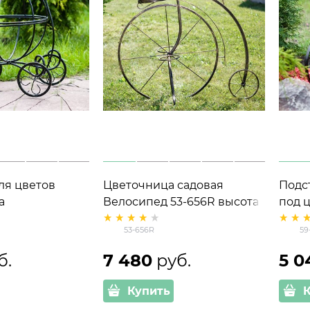
ля цветов
Цветочница садовая
Подс
а
Велосипед 53-656R высота
под 
96см
341
53-656R
59
б.
7 480
 руб.
5 0
Купить