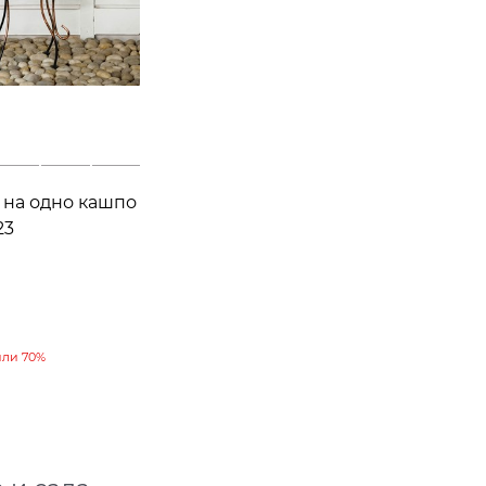
 на одно кашпо
23
кая h=58см
или
70%