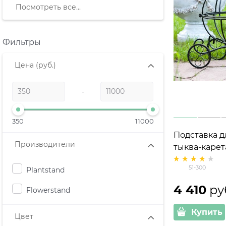
Посмотреть все...
Фильтры
Цена
(руб.)
-
350
11000
Подставка д
Производители
тыква-карет
51-300
Plantstand
4 410
 ру
Flowerstand
Купить
Цвет