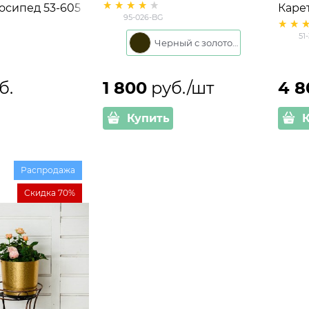
осипед 53-605
кашпо Улитка 95-026-BG
Карет
95-026-BG
h=64
51
Черный с золотом
б.
1 800
 руб./шт
4 8
Купить
Распродажа
Скидка 70%