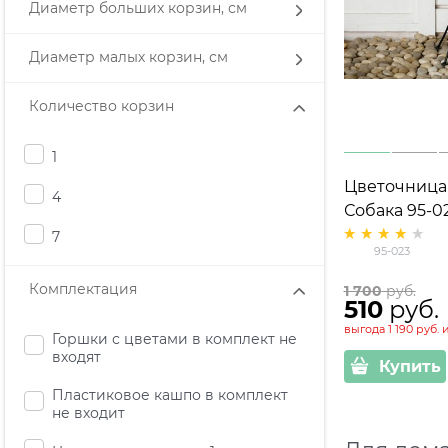
Диаметр больших корзин, см
Диаметр малых корзин, см
Количество корзин
1
Цветочница
4
Собака 95-0
металличес
7
95-023
Комплектация
1 700
 руб.
510
 руб.
выгода
1 190 руб.
Горшки с цветами в комплект не
входят
Купить
Пластиковое кашпо в комплект
не входит