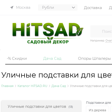
Москва
Доставка
Д
Например:
Очаг
-% Скидки
Дача Сад
Опоры Шпалеры
Уличные подставки для цве
Главная
Каталог HiTSAD.RU
Дача Сад
Уличные подставки для цв
Подставки для 
Найдено товаров:
Уличные подставки для цветов
(13)
Из дерева