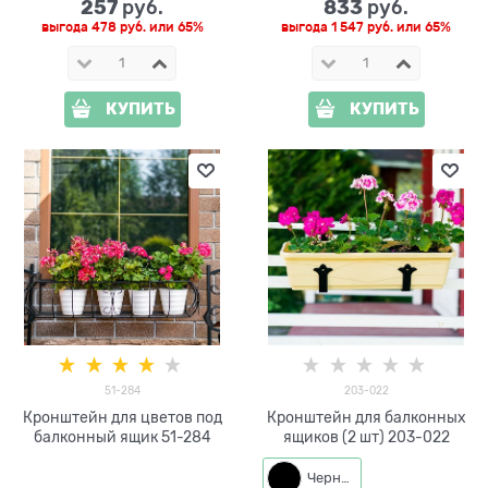
257
833
 руб.
 руб.
выгода
478 руб.
или
65%
выгода
1 547 руб.
или
65%
КУПИТЬ
КУПИТЬ
51-284
203-022
Кронштейн для цветов под
Кронштейн для балконных
балконный ящик 51-284
ящиков (2 шт) 203-022
Черный