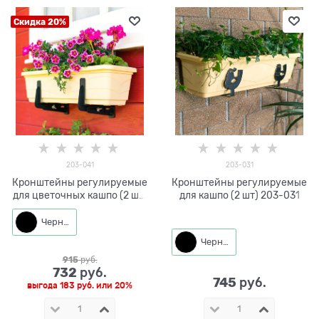
Скидка 20%
203-041
203-031
Кронштейны регулируемые
Кронштейны регулируемые
для цветочных кашпо (2 шт)
для кашпо (2 шт) 203-031
203-041
Черный
Черный
915
 руб.
732
 руб.
745
 руб.
выгода
183 руб.
или
20%