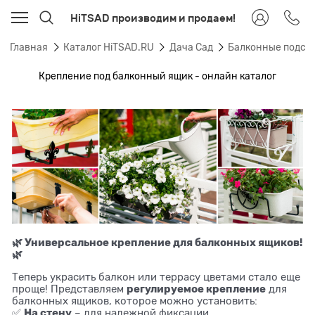
HiTSAD производим и продаем!
Главная
Каталог HiTSAD.RU
Дача Сад
Балконные подста
Крепление под балконный ящик - онлайн каталог
🌿 Универсальное крепление для балконных ящиков!
🌿
Теперь украсить балкон или террасу цветами стало еще
регулируемое крепление
проще! Представляем
для
балконных ящиков, которое можно установить:
На стену
✅
– для надежной фиксации