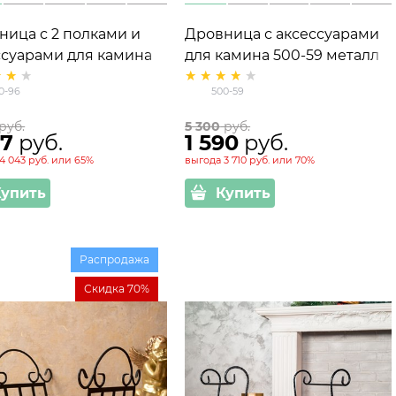
ница с 2 полками и
Дровница с аксессуарами
ссуарами для камина
для камина 500-59 металл
96
0-96
500-59
 руб.
5 300
 руб.
77
 руб.
1 590
 руб.
4 043 руб.
или
65%
выгода
3 710 руб.
или
70%
Купить
Купить
Распродажа
Скидка 70%