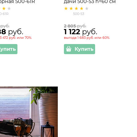
орная 500-61R
дачи 500-53 h=60 см
0-61R
500-53
 руб.
2 805
 руб.
88
 руб.
1 122
 руб.
3 472 руб.
или
70%
выгода
1 683 руб.
или
60%
Купить
Купить