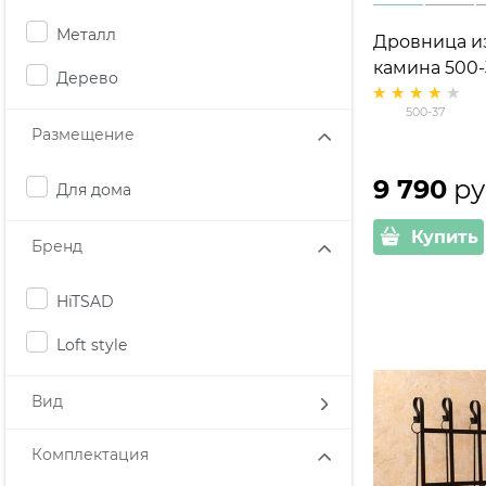
Металл
Дровница из
камина 500-
Дерево
500-37
Размещение
9 790
 ру
Для дома
Купить
Бренд
HiTSAD
Loft style
Вид
Комплектация