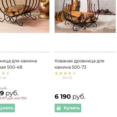
ница для камина
Кованая дровница для
ная 500-48
камина 500-73
0-48
500-73
 руб.
59
 руб.
6 190
 руб.
3 871 руб.
или
70%
Купить
Купить