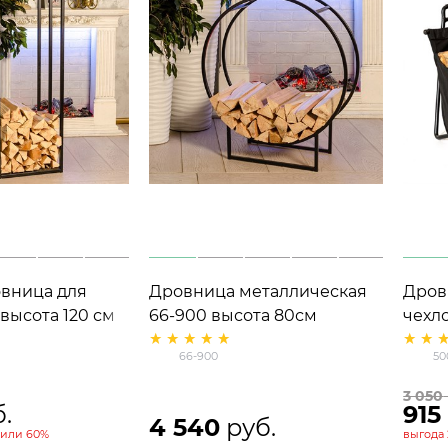
ница для
Дровница металлическая
Дров
 высота 120 см
66-900 высота 80см
чехл
66-900
50
3 050
б.
915
4 540
 руб.
или
60%
выгода