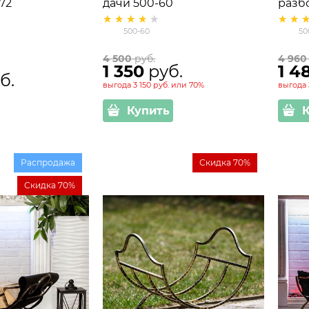
72
дачи 500-60
разб
500-60
50
4 500
 руб.
4 960
1 350
 руб.
1 4
б.
выгода
3 150 руб.
или
70%
выгода
Купить
Распродажа
Скидка 70%
Скидка 70%