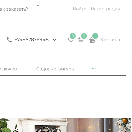
Войти
Регистрация
ак заказать?
0
0
+74952876948
Корзина
р люков
Садовые фигуры