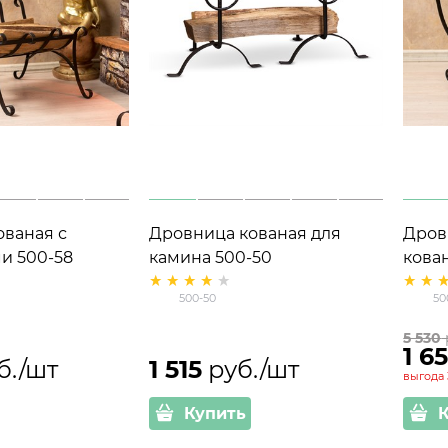
ваная с
Дровница кованая для
Дров
и 500-58
камина 500-50
кова
500-50
50
5 530
1 6
б./шт
1 515
 руб./шт
выгода
Купить