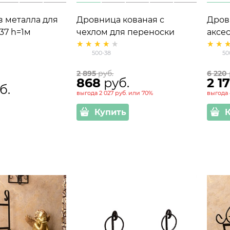
 металла для
Дровница кованая с
Дров
37 h=1м
чехлом для переноски
аксе
дров 500-38
500-
500-38
50
2 895
 руб.
6 220
868
 руб.
2 1
б.
выгода
2 027 руб.
или
70%
выгода
Купить