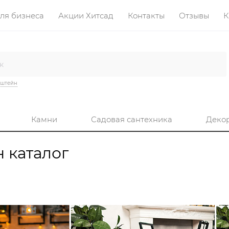
ля бизнеса
Акции Хитсад
Контакты
Отзывы
К
нштейн
Камни
Садовая сантехника
Деко
 каталог