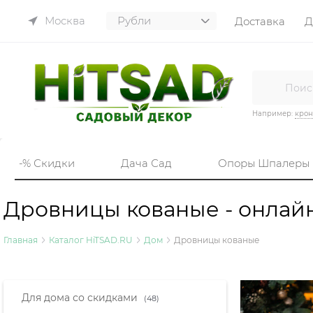
Москва
Доставка
Д
Например:
кро
-% Скидки
Дача Сад
Опоры Шпалеры
Дровницы кованые - онлайн
Главная
Каталог HiTSAD.RU
Дом
Дровницы кованые
Найдено товаров:
Для дома со скидками
(48)