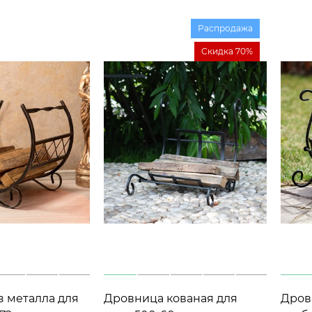
Распродажа
Скидка 70%
 металла для
Дровница кованая для
Дров