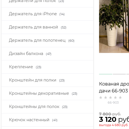
Держатели для полок
(23)
Держатель для iPhone
(14)
Держатель для ванной
(52)
Держатель для полотенец
(60)
Дизайн балкона
(47)
Крепление
(23)
Кронштейн для полки
(23)
Кованая дров
дачи 66-903
Кронштейны декоративные
(23)
66-903
Кронштейны для полок
(23)
7 800
 руб.
3 120
 ру
Крючок настенный
(41)
выгода
4 680 руб.