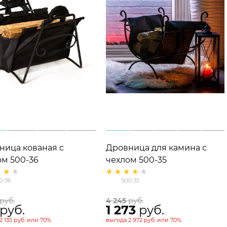
ница кованая с
Дровница для камина с
ом 500-36
чехлом 500-35
0-36
500-35
 руб.
4 245
 руб.
 руб.
1 273
 руб.
2 135 руб.
или
70%
выгода
2 972 руб.
или
70%