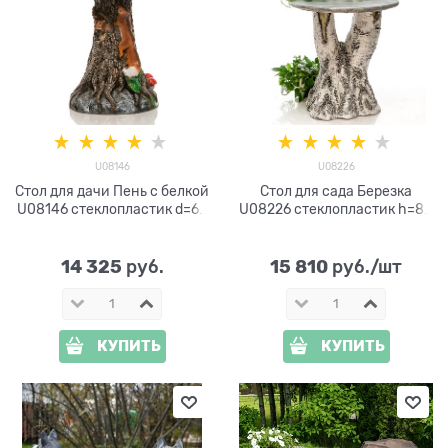
U08146
U08226
Стол для дачи Пень с белкой
Стол для сада Березка
U08146 стеклопластик d=60
U08226 стеклопластик h=80
см
см
14 325
15 810
 руб.
 руб./шт
КУПИТЬ
КУПИТЬ