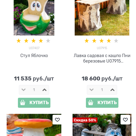
U07407
U07915
Стул Яблочко
Лавка садовая с кашпо Пни
березовые U07915
стеклопластик
11 535
18 600
 руб./шт
 руб./шт
КУПИТЬ
КУПИТЬ
Скидка 50%