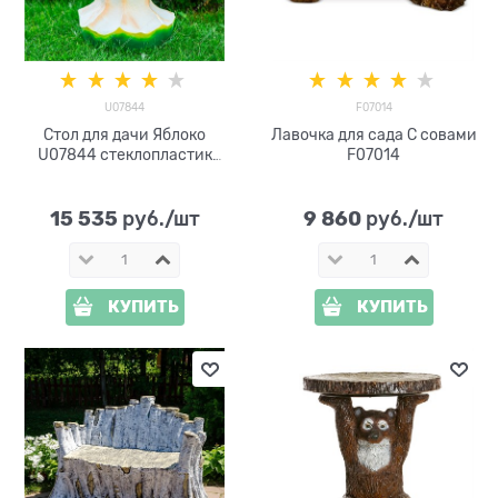
U07844
F07014
Стол для дачи Яблоко
Лавочка для сада С совами
U07844 стеклопластик
F07014
h=70см d=66см
15 535
9 860
 руб./шт
 руб./шт
КУПИТЬ
КУПИТЬ