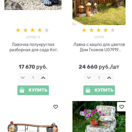
U07982-R
U07919
Лавочка полукруглая
Лавка с кашпо для цветов
разборная для сада Кот
Дом Гномов U07919
U07982-R металл,
стеклопластик
стеклопластик и дерево
17 670
24 660
 руб.
 руб./шт
КУПИТЬ
КУПИТЬ