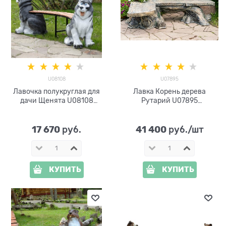
U08108
U07895
Лавочка полукруглая для
Лавка Корень дерева
дачи Щенята U08108
Рутарий U07895
дерево и стеклопластик
стеклопластик
17 670
41 400
 руб.
 руб./шт
КУПИТЬ
КУПИТЬ