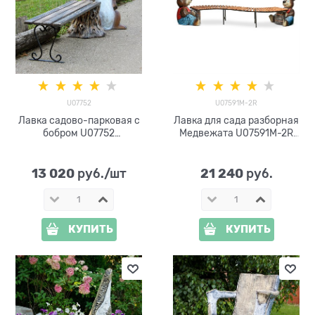
U07752
U07591M-2R
Лавка садово-парковая с
Лавка для сада разборная
бобром U07752
Медвежата U07591M-2R
стеклопластик и дерево
стеклопластик, металл и
дерево
13 020
21 240
 руб./шт
 руб.
КУПИТЬ
КУПИТЬ