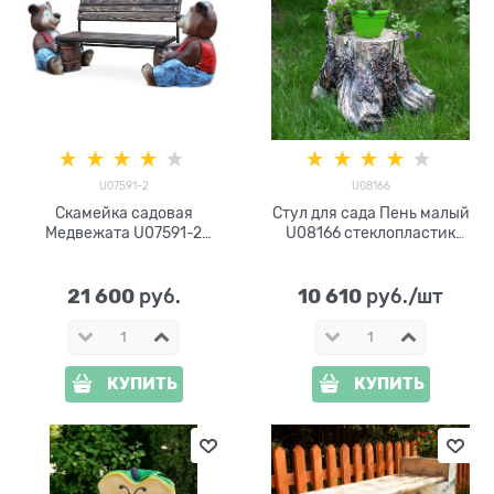
U07591-2
U08166
Скамейка садовая
Стул для сада Пень малый
Медвежата U07591-2
U08166 стеклопластик
дерево, стеклопластик и
высота 77см
металл
21 600
10 610
 руб.
 руб./шт
КУПИТЬ
КУПИТЬ