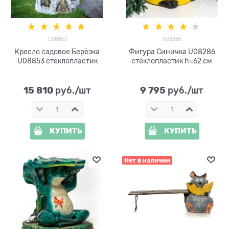
U08853
U08286
Кресло садовое Берёзка
Фигура Синичка U08286
U08853 стеклопластик
стеклопластик h=62 см
15 810
9 795
 руб./шт
 руб./шт
КУПИТЬ
КУПИТЬ
Нет в наличии