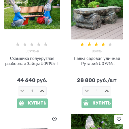
U09195-R
U07916
Скамейка полукруглая
Лавка садовая уличная
разборная Зайцы U09195-R
Рутарий U07916
стеклопластик
44 640
28 800
 руб.
 руб./шт
КУПИТЬ
КУПИТЬ