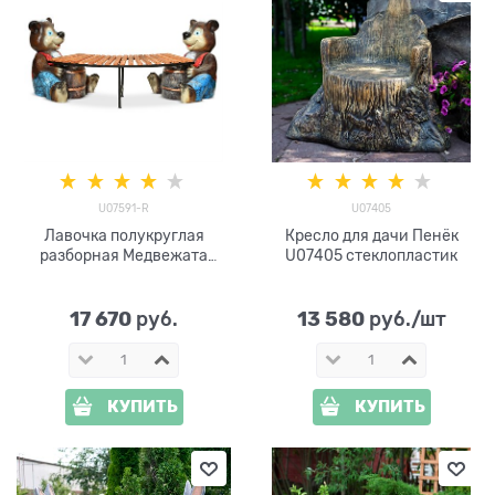
U07591-R
U07405
Лавочка полукруглая
Кресло для дачи Пенёк
разборная Медвежата
U07405 стеклопластик
U07591-R стеклопластик,
металл и дерево
17 670
13 580
 руб.
 руб./шт
КУПИТЬ
КУПИТЬ