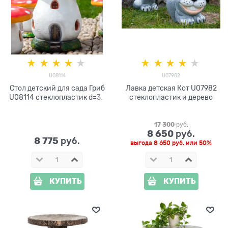
U08114
U07982
Стол детский для сада Гриб
Лавка детская Кот U07982
U08114 стеклопластик d=35
стеклопластик и дерево
см
17 300
 руб.
8 650
 руб.
8 775
 руб.
выгода
8 650 руб.
или
50%
КУПИТЬ
КУПИТЬ