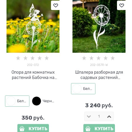
202-072
202-057R-W
Опора для комнатных
Шпалера разборная для
растений Бабочка на
садовых растений
одуванчике 202-072 h=40
Одуванчик 202-057R-W
см
h=170 см
Белый
Белый
Черный
3 240
 руб.
350
 руб.
КУПИТЬ
КУПИТЬ