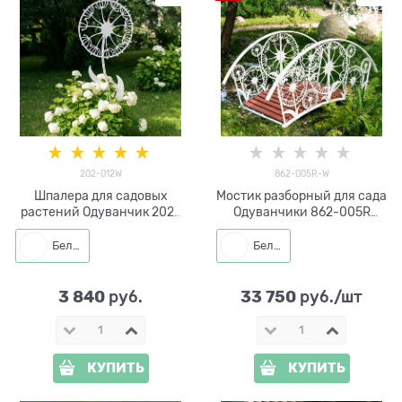
202-012W
862-005R-W
Шпалера для садовых
Мостик разборный для сада
растений Одуванчик 202-
Одуванчики 862-005R
012W h=166 см
металл и ДПК
Белый
Белый
3 840
33 750
 руб.
 руб./шт
КУПИТЬ
КУПИТЬ