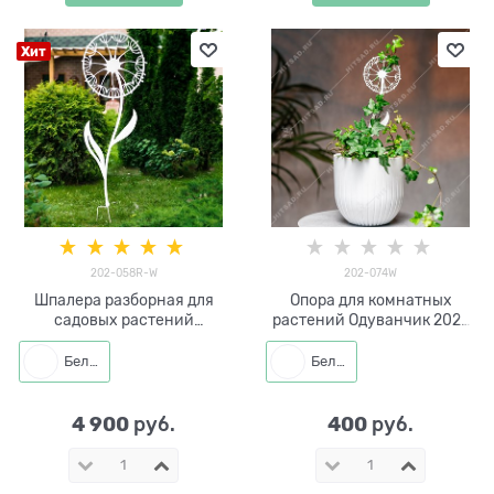
Хит
202-058R-W
202-074W
Шпалера разборная для
Опора для комнатных
садовых растений
растений Одуванчик 202-
Одуванчик 202-058R-W
074 h=40 см
h=210 см
Белый
Белый
4 900
400
 руб.
 руб.