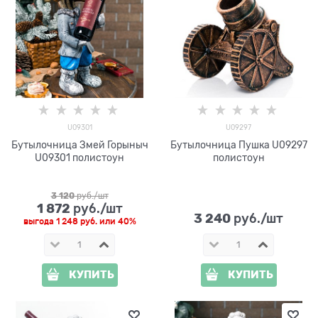
U09301
U09297
Бутылочница Змей Горыныч
Бутылочница Пушка U09297
U09301 полистоун
полистоун
3 120
 руб./шт
1 872
 руб./шт
3 240
 руб./шт
выгода
1 248 руб.
или
40%
КУПИТЬ
КУПИТЬ