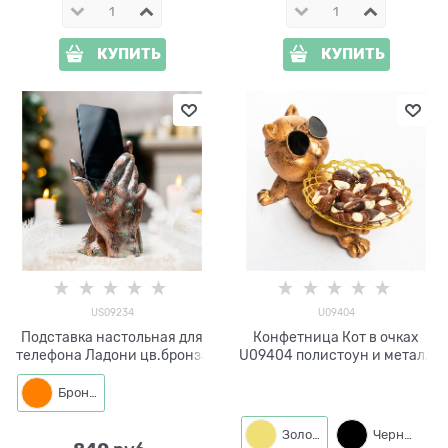
КУПИТЬ
КУПИТЬ
US09234
U09404
Подставка настольная для
Конфетница Кот в очках
телефона Ладони цв.бронза
U09404 полистоун и металл
Бронза
Золото
Черный