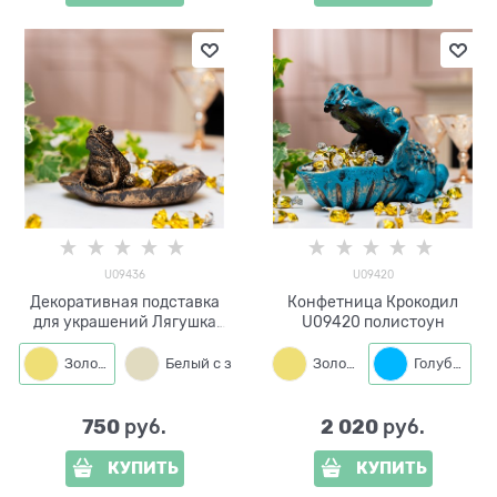
U09436
U09420
Декоративная подставка
Конфетница Крокодил
для украшений Лягушка
U09420 полистоун
U09436 полистоун
Золото
Белый с золотым
Золото
Голубой
750
2 020
 руб.
 руб.
КУПИТЬ
КУПИТЬ