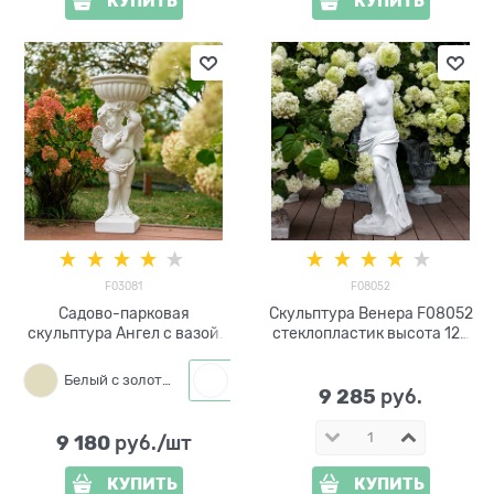
КУПИТЬ
КУПИТЬ
F03081
F08052
Садово-парковая
Скульптура Венера F08052
скульптура Ангел с вазой
стеклопластик высота 120
F03081 полистоун высота
см
90см
Белый с золотым
Белый
9 285
 руб.
9 180
 руб./шт
КУПИТЬ
КУПИТЬ