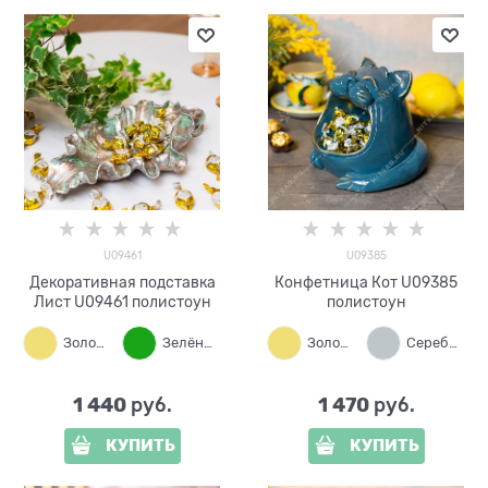
U09461
U09385
Декоративная подставка
Конфетница Кот U09385
Лист U09461 полистоун
полистоун
Золото
Зелёный
Синий
Золото
Бронза
Серебро
1 440
1 470
 руб.
 руб.
КУПИТЬ
КУПИТЬ