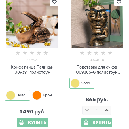
U09391
U09305-G
Конфетница Пеликан
Подставка для очков
U09391 полистоун
U09305-G полистоун
цв.золотой
Золото
Золото
Бронза
865
 руб.
1 490
 руб.
КУПИТЬ
КУПИТЬ