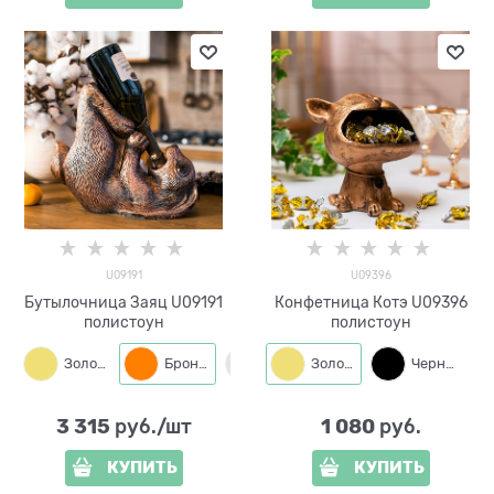
U09191
U09396
Бутылочница Заяц U09191
Конфетница Котэ U09396
полистоун
полистоун
Золото
Бронза
Серый
Золото
Черный
3 315
1 080
 руб./шт
 руб.
КУПИТЬ
КУПИТЬ