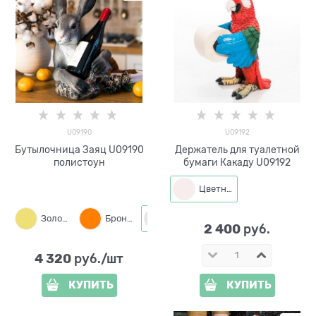
U09190
U09192
Бутылочница Заяц U09190
Держатель для туалетной
полистоун
бумаги Какаду U09192
Цветная
Золото
Бронза
Серый
2 400
 руб.
4 320
 руб./шт
КУПИТЬ
КУПИТЬ