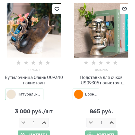
U09340
US09305
Бутылочница Олень U09340
Подставка для очков
полистоун
US09305 полистоун
цв.бронза
Натуральный
Бронза
3 000
865
 руб./шт
 руб.