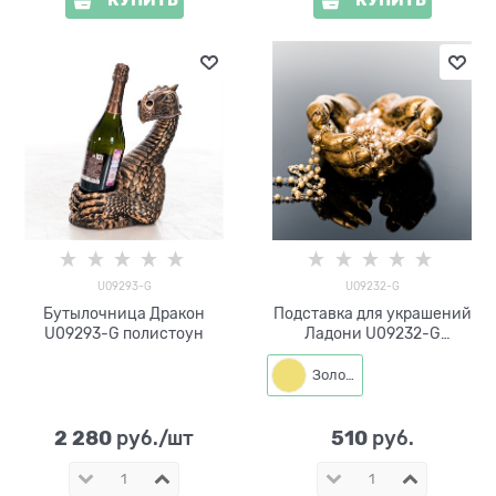
U09293-G
U09232-G
Бутылочница Дракон
Подставка для украшений
U09293-G полистоун
Ладони U09232-G
полистоун цв.золотой
Золото
2 280
510
 руб./шт
 руб.