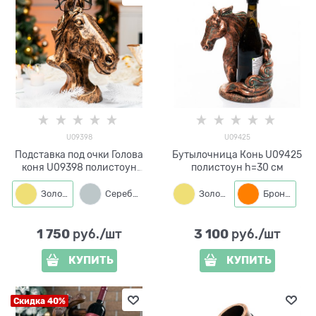
U09398
U09425
Подставка под очки Голова
Бутылочница Конь U09425
коня U09398 полистоун
полистоун h=30 см
h=25 см
Золото
Серебро
Бронза
Золото
Бронза
1 750
3 100
 руб./шт
 руб./шт
КУПИТЬ
КУПИТЬ
Скидка 40%