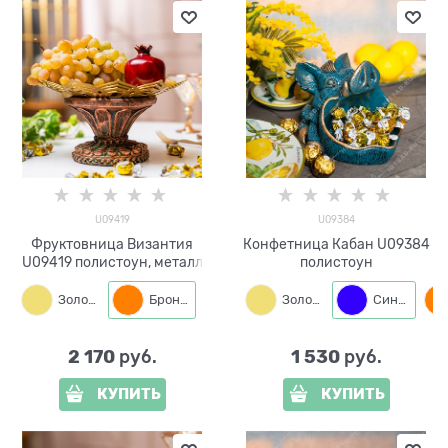
U09419
U09384
Фруктовница Византия
Конфетница Кабан U09384
U09419 полистоун, металл
полистоун
Золото
Бронза
Золото
Синий
2 170
1 530
 руб.
 руб.
КУПИТЬ
КУПИТЬ