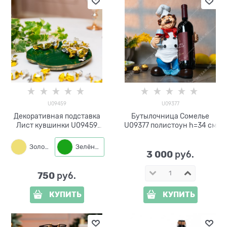
U09459
U09377
Декоративная подставка
Бутылочница Сомелье
Лист кувшинки U09459
U09377 полистоун h=34 см
полистоун
Золото
Зелёный
3 000
 руб.
750
 руб.
КУПИТЬ
КУПИТЬ