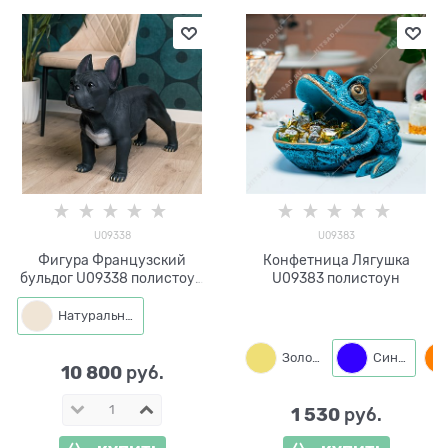
U09338
U09383
Фигура Французский
Конфетница Лягушка
бульдог U09338 полистоун
U09383 полистоун
h 57 см
Натуральный
Золото
Синий
10 800
 руб.
1 530
 руб.