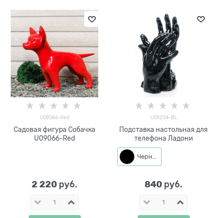
U09066-Red
U09234-BL
Садовая фигура Собачка
Подставка настольная для
U09066-Red
телефона Ладони
Черный
2 220
840
 руб.
 руб.