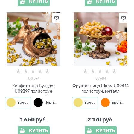
КУПИТЬ
КУПИТЬ
U09397
U09414
Конфетница Бульдог
Фруктовница Шарм U09414
U09397 полистоун
полистоун, металл
Золото
Черный
Золото
Бронза
1 650
2 170
 руб.
 руб.
КУПИТЬ
КУПИТЬ