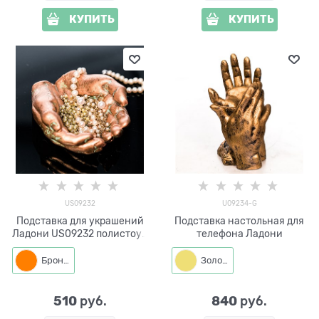
КУПИТЬ
КУПИТЬ
US09232
U09234-G
Подставка для украшений
Подставка настольная для
Ладони US09232 полистоун
телефона Ладони
цв.под бронзу
Бронза
Золото
510
840
 руб.
 руб.