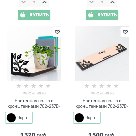
КУПИТЬ
КУПИТЬ
702-237B-DL40
702-237B-DL60
Настенная полка с
Настенная полка с
кронштейнами 702-237B-
кронштейнами 702-237B-
DL40 металл, ЛДСП длина
DL60 металл, ЛДСП длина
40см
60см
Черный
Черный
1 320
1 500
 руб.
 руб.