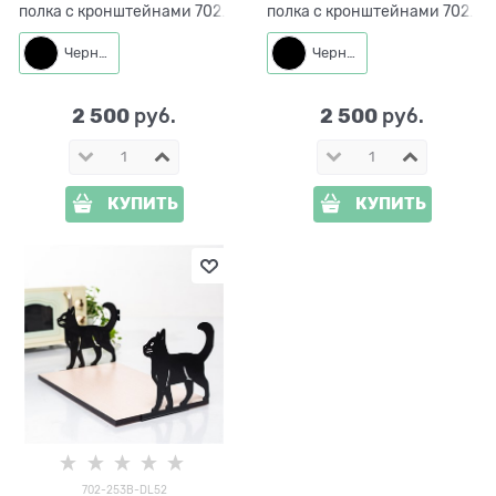
полка с кронштейнами 702-
полка с кронштейнами 702-
250B-DL52 металл, ЛДСП,
252B-DL52 металл, ЛДСП,
L=52 см
L=52 см
Черный
Черный
2 500
2 500
 руб.
 руб.
КУПИТЬ
КУПИТЬ
702-253B-DL52