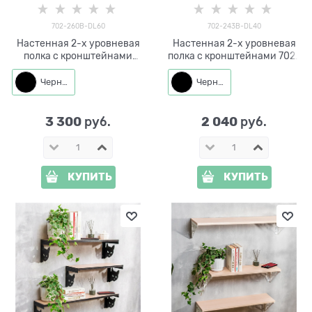
702-260B-DL60
702-243B-DL40
Настенная 2-х уровневая
Настенная 2-х уровневая
полка с кронштейнами
полка с кронштейнами 702-
Листья монстеры 702-
243B-DL40 металл, ЛДСП
260B-DL60 металл, ЛДСП,
40*14*1,8 см
Черный
Черный
L=60 см
3 300
2 040
 руб.
 руб.
КУПИТЬ
КУПИТЬ