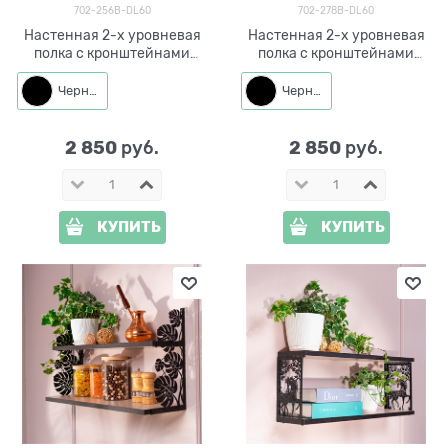
702-256B-DL60
702-278B-DL60
Настенная 2-х уровневая
Настенная 2-х уровневая
полка с кронштейнами
полка с кронштейнами
Листья монстеры 702-256B-
Эйфелева башня 702-278B-
DL60 металл, ЛДСП
DL60 металл, ЛДСП, L=60 см
Черный
Черный
60*14*1,8 см
2 850
2 850
 руб.
 руб.
КУПИТЬ
КУПИТЬ