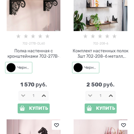
702-277B-DL60
702-208-6
Полка настенная с
Комплект настенных полок
кронштейнами 702-277B-
3шт 702-208-6 металл,
DL60 металл, ЛДСП
ЛДСП
60*18*1,8 см
Черный
Черный
1 570
2 500
 руб.
 руб.
КУПИТЬ
КУПИТЬ