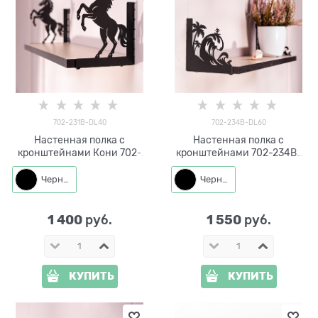
702-231B-DL40
702-234B-DL60
Настенная полка с
Настенная полка с
кронштейнами Кони 702-
кронштейнами 702-234B-
231B-DL40 металл, ЛДСП
DL60 металл, ЛДСП длина
длина 40см
60см
Черный
Черный
1 400
1 550
 руб.
 руб.
КУПИТЬ
КУПИТЬ