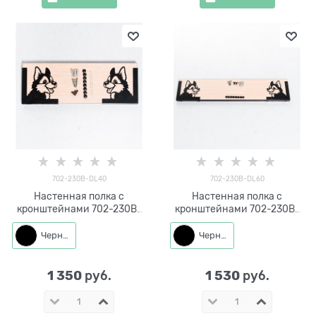
702-230B-DL40
702-230B-DL60
Настенная полка с
Настенная полка с
кронштейнами 702-230B-
кронштейнами 702-230B-
DL40 металл, ЛДСП длина
DL60 металл, ЛДСП длина
40см
60см
Черный
Черный
1 350
1 530
 руб.
 руб.