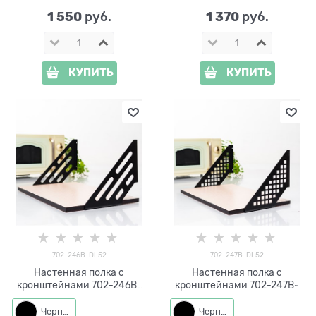
1 550
1 370
 руб.
 руб.
КУПИТЬ
КУПИТЬ
702-246B-DL52
702-247B-DL52
Настенная полка с
Настенная полка с
кронштейнами 702-246B-
кронштейнами 702-247B-
DL52 металл, ЛДСП 52*27 см
DL52 металл, ЛДСП 52*27 см
Черный
Черный