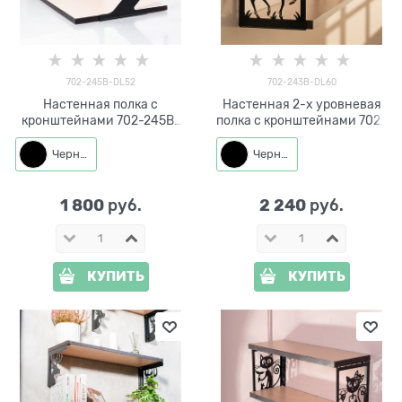
702-245B-DL52
702-243B-DL60
Настенная полка с
Настенная 2-х уровневая
кронштейнами 702-245B-
полка с кронштейнами 702-
DL52 металл, ЛДСП 52*27 см
243B-DL60 металл, ЛДСП
60*14*1,8 см
Черный
Черный
1 800
2 240
 руб.
 руб.
КУПИТЬ
КУПИТЬ