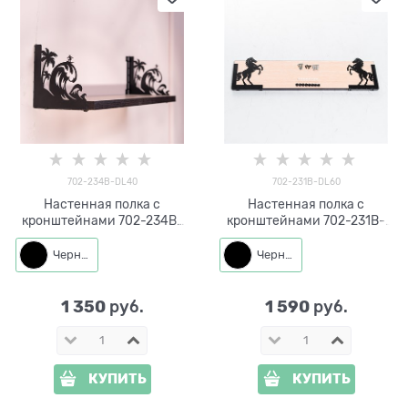
702-234B-DL40
702-231B-DL60
Настенная полка с
Настенная полка с
кронштейнами 702-234B-
кронштейнами 702-231B-
DL40 металл, ЛДСП длина
DL60 металл, ЛДСП длина
40см
60см
Черный
Черный
1 350
1 590
 руб.
 руб.
КУПИТЬ
КУПИТЬ