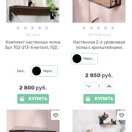
702-213-6
702-254B-DL60
Комплект настенных полок
Настенная 2-х уровневая
3шт 702-213-6 металл, ЛДСП
полка с кронштейнами
Кошки 702-254B-DL60
металл, ЛДСП 60*14 см
Черный
Белый
Черный
2 850
 руб.
2 800
 руб.
КУПИТЬ
КУПИТЬ