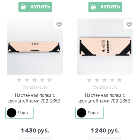
КУПИТЬ
КУПИТЬ
702-235B-DL60
702-235B-DL40
Настенная полка с
Настенная полка с
кронштейнами 702-235B-
кронштейнами 702-235B-
DL60 металл, ЛДСП длина
DL40 металл, ЛДСП длина
60см
40см
Черный
Черный
1 430
1 240
 руб.
 руб.