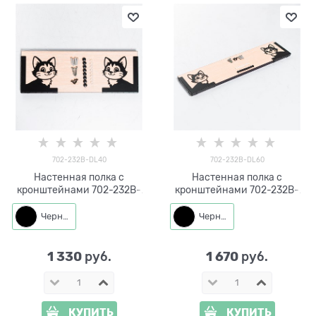
702-232B-DL40
702-232B-DL60
Настенная полка с
Настенная полка с
кронштейнами 702-232B-
кронштейнами 702-232B-
DL40 металл, ЛДСП длина
DL60 металл, ЛДСП длина
40см
60см
Черный
Черный
1 330
1 670
 руб.
 руб.
КУПИТЬ
КУПИТЬ