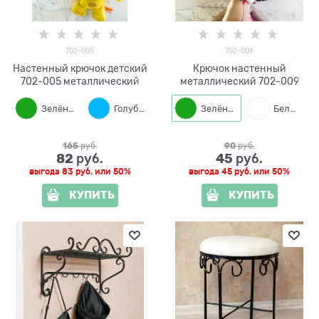
702-005
702-009
Настенный крючок детский
Крючок настенный
702-005 металлический
металлический 702-009
Зелёный
Голубой
Жёлтый
Зелёный
Белый
Оранжевый
165
 руб.
90
 руб.
82
45
 руб.
 руб.
выгода
83 руб.
или
50%
выгода
45 руб.
или
50%
КУПИТЬ
КУПИТЬ