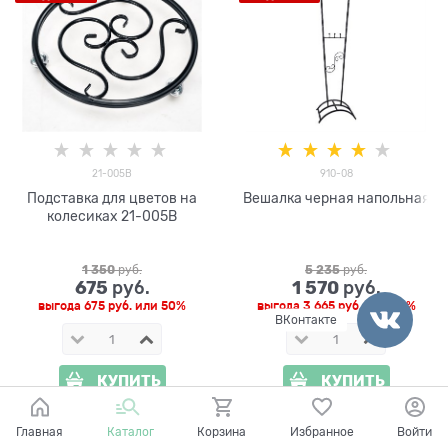
21-005B
910-08
Подставка для цветов на
Вешалка черная напольная
колесиках 21-005B
1 350
 руб.
5 235
 руб.
675
1 570
 руб.
 руб.
выгода
675 руб.
или
50%
выгода
3 665 руб.
или
70%
ВКонтакте
КУПИТЬ
КУПИТЬ
Главная
Каталог
Корзина
Избранное
Войти
Распродажа