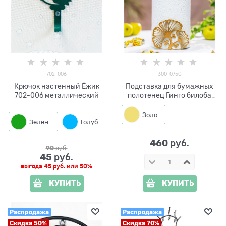
702-006
300-075G
Крючок настенный Ёжик
Подставка для бумажных
702-006 металлический
полотенец Гинго билоба
300-075 металл
Золото
Зелёный
Голубой
Жёлтый
Оранжевый
460
 руб.
90
 руб.
45
 руб.
выгода
45 руб.
или
50%
КУПИТЬ
КУПИТЬ
Распродажа
Распродажа
Скидка 50%
Скидка 70%