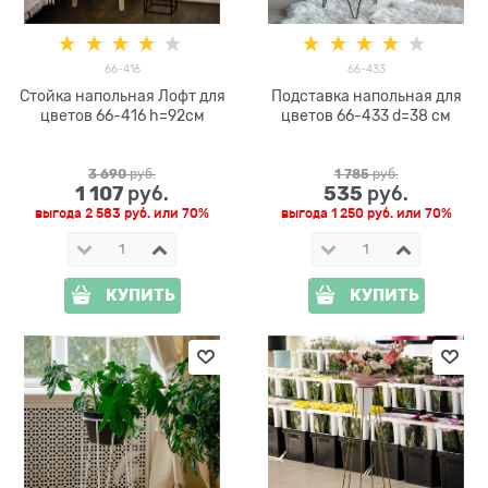
66-416
66-433
Стойка напольная Лофт для
Подставка напольная для
цветов 66-416 h=92см
цветов 66-433 d=38 см
3 690
 руб.
1 785
 руб.
1 107
535
 руб.
 руб.
выгода
2 583 руб.
или
70%
выгода
1 250 руб.
или
70%
КУПИТЬ
КУПИТЬ