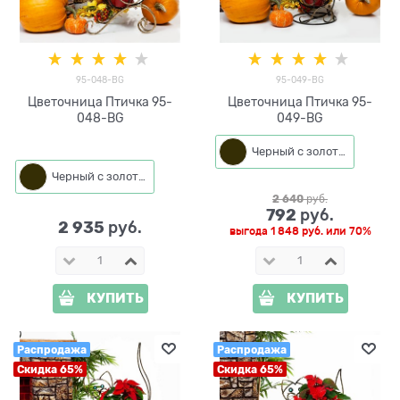
95-048-BG
95-049-BG
Цветочница Птичка 95-
Цветочница Птичка 95-
048-BG
049-BG
Черный с золотом
Черный с золотом
2 640
 руб.
792
 руб.
2 935
 руб.
выгода
1 848 руб.
или
70%
КУПИТЬ
КУПИТЬ
Распродажа
Распродажа
Скидка 65%
Скидка 65%