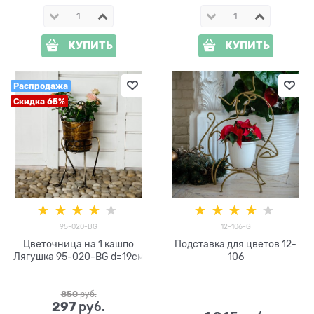
КУПИТЬ
КУПИТЬ
Распродажа
Скидка 65%
95-020-BG
12-106-G
Цветочница на 1 кашпо
Подставка для цветов 12-
Лягушка 95-020-BG d=19см
106
850
 руб.
297
 руб.