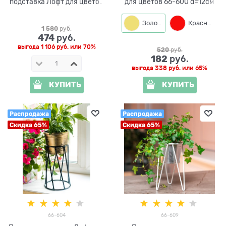
подставка Лофт для цветов
для цветов 66-600 d=12см
66-224 высота 60см
Золото
Красный
1 580
 руб.
474
 руб.
выгода
1 106 руб.
или
70%
520
 руб.
182
 руб.
выгода
338 руб.
или
65%
КУПИТЬ
КУПИТЬ
Распродажа
Распродажа
Скидка 65%
Скидка 65%
66-604
66-609