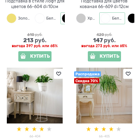
Подставка в стиле Лофт для
Подставка для цветов
цветов 66-604 d=10см
кованая 66-609 d=12см
Золото
Белый
Черный
Хром
Серый
Белый
610
 руб.
420
 руб.
213
147
 руб.
 руб.
выгода
397 руб.
или
65%
выгода
273 руб.
или
65%
КУПИТЬ
КУПИТЬ
Распродажа
Скидка 70%
66-404
66-405