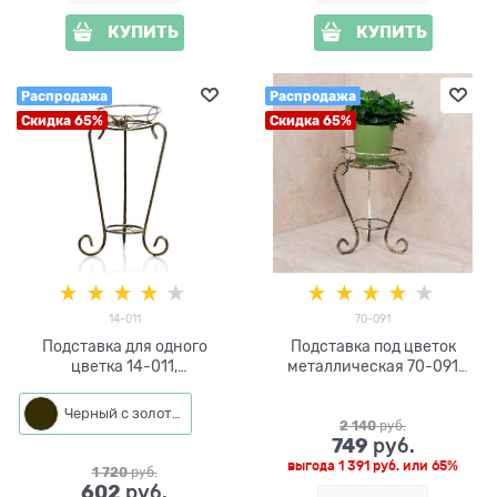
КУПИТЬ
КУПИТЬ
Распродажа
Распродажа
Скидка 65%
Скидка 65%
14-011
70-091
Подставка для одного
Подставка под цветок
цветка 14-011,
металлическая 70-091
металлическая, белая с
диаметр корзины 30см
золотом
Черный с золотом
2 140
 руб.
749
 руб.
выгода
1 391 руб.
или
65%
1 720
 руб.
602
 руб.