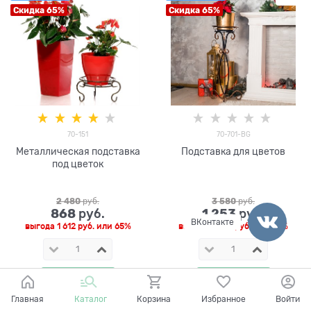
Скидка 65%
Скидка 65%
70-151
70-701-BG
Металлическая подставка
Подставка для цветов
под цветок
2 480
 руб.
3 580
 руб.
868
1 253
 руб.
 руб.
ВКонтакте
выгода
1 612 руб.
или
65%
выгода
2 327 руб.
или
65%
КУПИТЬ
КУПИТЬ
Главная
Каталог
Корзина
Избранное
Войти