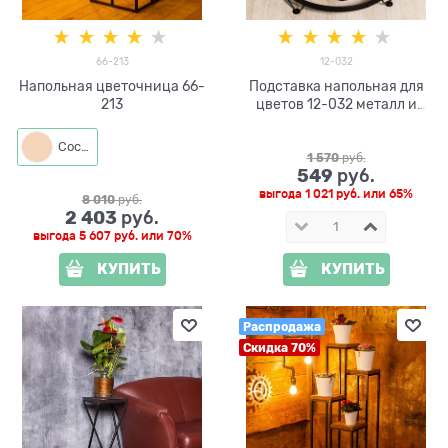
66-213
12-032
Напольная цветочница 66-
Подставка напольная для
213
цветов 12-032 металл и
дерево
Сосна
1 570
 руб.
549
 руб.
выгода
1 021 руб.
или
65%
8 010
 руб.
2 403
 руб.
выгода
5 607 руб.
или
70%
КУПИТЬ
КУПИТЬ
Распродажа
Скидка 70%