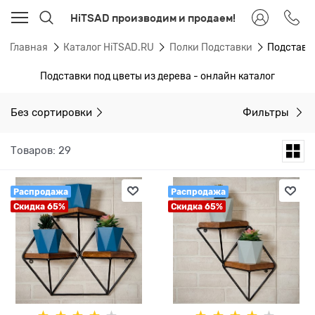
HiTSAD производим и продаем!
Главная
Каталог HiTSAD.RU
Полки Подставки
Подставки
Подставки под цветы из дерева - онлайн каталог
Без сортировки
Фильтры
Товаров: 29
Распродажа
Распродажа
Скидка 65%
Скидка 65%