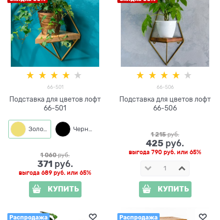
66-501
66-506
Подставка для цветов лофт
Подставка для цветов лофт
66-501
66-506
Золото
Черный
1 215
 руб.
425
 руб.
выгода
790 руб.
или
65%
1 060
 руб.
371
 руб.
выгода
689 руб.
или
65%
КУПИТЬ
КУПИТЬ
Распродажа
Распродажа