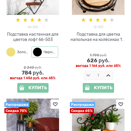
66-503
12-033
Подставка настенная для
Подставка для цветка
цветов лофт 66-503
напольная на колёсиках 12-
033 металл и дерево
Золото
Черный
1 790
 руб.
626
 руб.
выгода
1 164 руб.
или
65%
2 240
 руб.
784
 руб.
выгода
1 456 руб.
или
65%
КУПИТЬ
КУПИТЬ
Распродажа
Распродажа
Скидка 70%
Скидка 65%