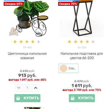
Скидка 65%
Скидка 70%
59-442
66-200
Цветочница напольная
Напольная подставка для
кованая
цветов 66-200
Сосна
2 610
 руб.
913
 руб.
выгода
1 697 руб.
или
65%
5 370
 руб.
1 611
 руб.
выгода
3 759 руб.
или
70%
КУПИТЬ
КУПИТЬ