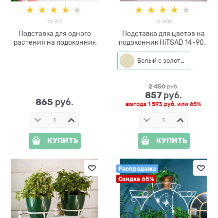
14-901
14-908
Подставка для одного
Подставка для цветов на
растения на подоконник
подоконник HiTSAD 14-908
d=16,5 см
цвет белый с золотом
Белый с золотым
2 450
 руб.
857
 руб.
865
 руб.
выгода
1 593 руб.
или
65%
КУПИТЬ
КУПИТЬ
Распродажа
Скидка 65%