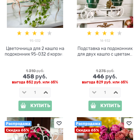
95-032
14-932
Цветочница для 2 кашпо на
Подставка на подоконник
подоконник 95-032 d корзин
для двух кашпо с цветами
15см
14-932 цв белый
1 310
 руб.
1 275
 руб.
458
446
 руб.
 руб.
выгода
852 руб.
или
65%
выгода
829 руб.
или
65%
КУПИТЬ
КУПИТЬ
Распродажа
Распродажа
Скидка 65%
Скидка 65%