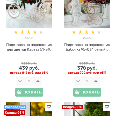
51-310
95-034
Подставка на подоконник
Подставка на подоконник
для цветов Карета 51-310
Бабочка 95-034 белый с
d=10см
золотом d=15 см
1 255
 руб.
1 080
 руб.
439
378
 руб.
 руб.
выгода
816 руб.
или
65%
выгода
702 руб.
или
65%
КУПИТЬ
КУПИТЬ
Распродажа
Скидка 50%
Скидка 65%