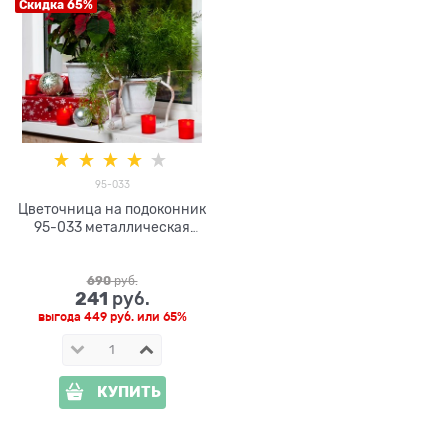
Скидка 65%
95-033
Цветочница на подоконник
95-033 металлическая
d=15см
690
 руб.
241
 руб.
выгода
449 руб.
или
65%
КУПИТЬ