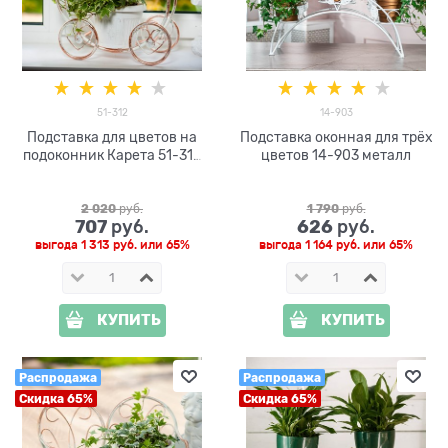
51-312
14-903
Подставка для цветов на
Подставка оконная для трёх
подоконник Карета 51-312
цветов 14-903 металл
металл d=10см
2 020
 руб.
1 790
 руб.
707
626
 руб.
 руб.
выгода
1 313 руб.
или
65%
выгода
1 164 руб.
или
65%
КУПИТЬ
КУПИТЬ
Распродажа
Распродажа
Скидка 65%
Скидка 65%