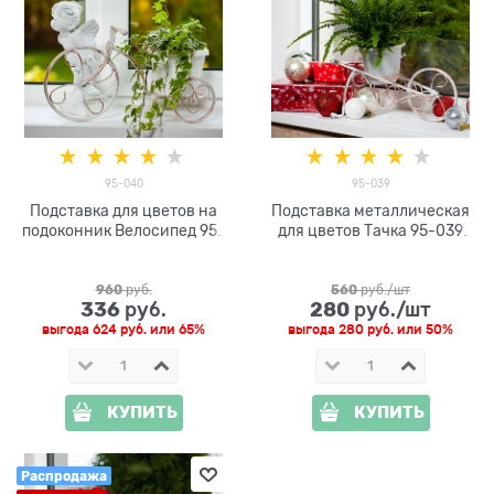
95-040
95-039
Подставка для цветов на
Подставка металлическая
подоконник Велосипед 95-
для цветов Тачка 95-039
040 d=15см
d=10 см
960
 руб.
560
 руб./шт
336
280
 руб.
 руб./шт
выгода
624 руб.
или
65%
выгода
280 руб.
или
50%
КУПИТЬ
КУПИТЬ
Распродажа