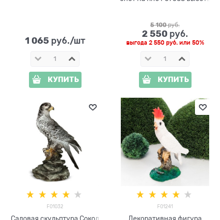
60 см
5 100
 руб.
2 550
 руб.
1 065
 руб./шт
выгода
2 550 руб.
или
50%
КУПИТЬ
КУПИТЬ
F01032
F01241
Садовая скульптура Сокол
Декоративная фигура