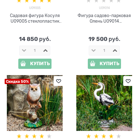
U09005
U09014
Садовая фигура Косуля
Фигура садово-парковая
U09005 стеклопластик
Олень U09014
высота 98см
стеклопластик h=111 см
14 850
19 500
 руб.
 руб.
КУПИТЬ
КУПИТЬ
Скидка 50%