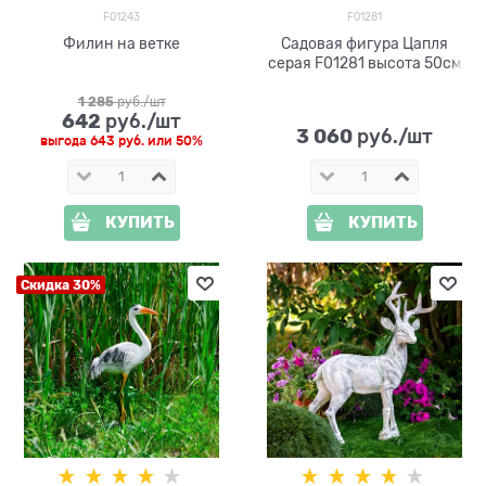
F01243
F01281
Филин на ветке
Садовая фигура Цапля
серая F01281 высота 50см
1 285
 руб./шт
642
 руб./шт
3 060
 руб./шт
выгода
643 руб.
или
50%
КУПИТЬ
КУПИТЬ
Скидка 30%