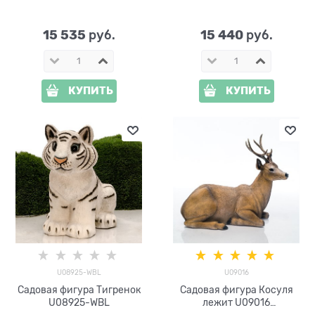
15 535
15 440
 руб.
 руб.
КУПИТЬ
КУПИТЬ
U08925-WBL
U09016
Садовая фигура Тигренок
Садовая фигура Косуля
U08925-WBL
лежит U09016
стеклопластик h= 98 см