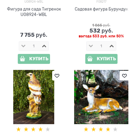
U08924-WBL
F08217
Фигура для сада Тигренок
Садовая фигура Бурундук
U08924-WBL
1 065
 руб.
532
 руб.
7 755
 руб.
выгода
533 руб.
или
50%
КУПИТЬ
КУПИТЬ