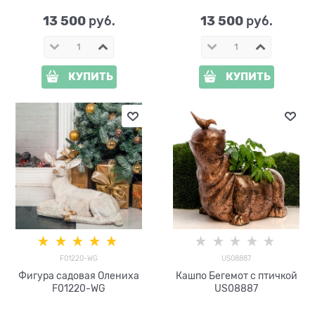
13 500
13 500
 руб.
 руб.
КУПИТЬ
КУПИТЬ
F01220-WG
US08887
Фигура садовая Олениха
Кашпо Бегемот с птичкой
F01220-WG
US08887