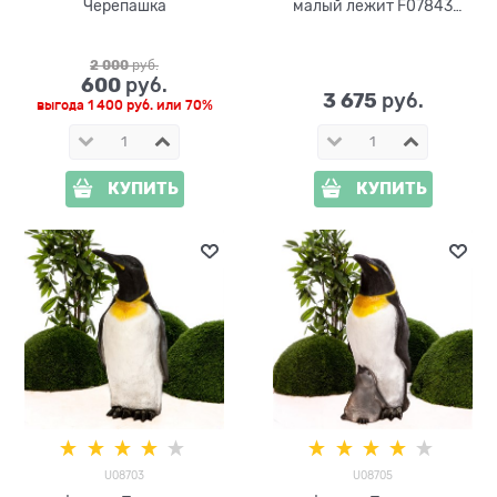
Черепашка
малый лежит F07843
стеклопластик
2 000
 руб.
600
 руб.
3 675
 руб.
выгода
1 400 руб.
или
70%
КУПИТЬ
КУПИТЬ
U08703
U08705