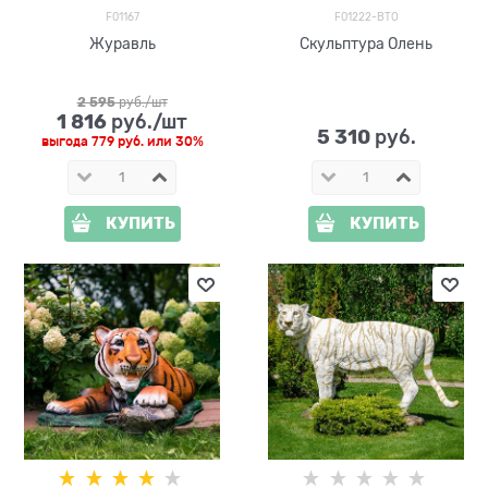
F01167
F01222-BTO
Журавль
Скульптура Олень
2 595
 руб./шт
1 816
 руб./шт
5 310
 руб.
выгода
779 руб.
или
30%
КУПИТЬ
КУПИТЬ