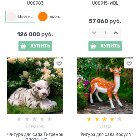
U08983
U08915-WBL
Цветная
Бронза
57 060
 руб.
126 000
 руб.
КУПИТЬ
КУПИТЬ
U08924-WG
U08202
Фигура для сада Тигренок
Фигура для сада Косуля
U08924-WG