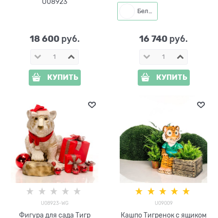
U08923
Белый
18 600
16 740
 руб.
 руб.
КУПИТЬ
КУПИТЬ
U08923-WG
U09009
Фигура для сада Тигр
Кашпо Тигренок с ящиком