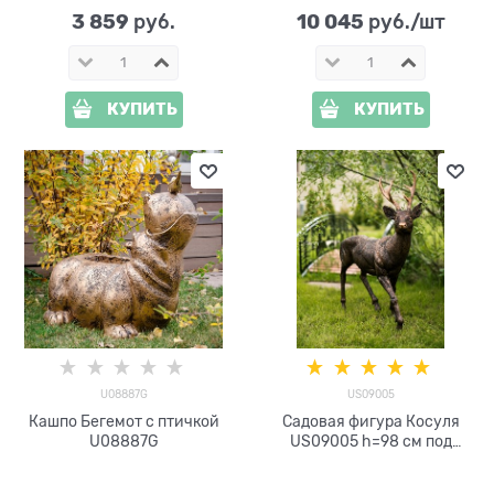
3 859
10 045
 руб.
 руб./шт
КУПИТЬ
КУПИТЬ
U08887G
US09005
Кашпо Бегемот с птичкой
Садовая фигура Косуля
U08887G
US09005 h=98 см под
бронзу