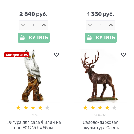
высота 40 см
2 840
1 330
 руб.
 руб.
КУПИТЬ
КУПИТЬ
Скидка 20%
F01215
US07654
Фигура для сада Филин на
Садово-парковая
пне F01215 h= 55см
скульптура Олень
полистоун