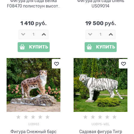
Фигура для сада Белка
Фигура для сада Олень
F08470 полистоун высота
US09014
25см
1 410
19 500
 руб.
 руб.
КУПИТЬ
КУПИТЬ
U08983
U08915-WBL
Фигура Снежный барс
Садовая фигура Тигр