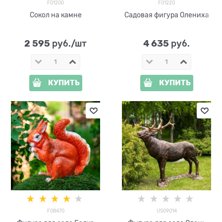
F01200
F01220
Сокол на камне
Садовая фигура Олениха
2 595
4 635
 руб./шт
 руб.
КУПИТЬ
КУПИТЬ
F08470
US09014