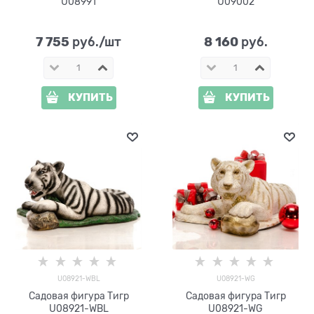
U08991
U09002
7 755
8 160
 руб./шт
 руб.
КУПИТЬ
КУПИТЬ
U08921-WBL
U08921-WG
Садовая фигура Тигр
Садовая фигура Тигр
U08921-WBL
U08921-WG