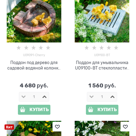
U09091-Cherry
U09100-ВТ
Поддон под дерево для
Поддон для умывальника
садовой водяной колонки
U09100-ВТ стеклопластик
U09091-Cherry
под бетон
4 680
1 560
 руб.
 руб.
КУПИТЬ
КУПИТЬ
Хит