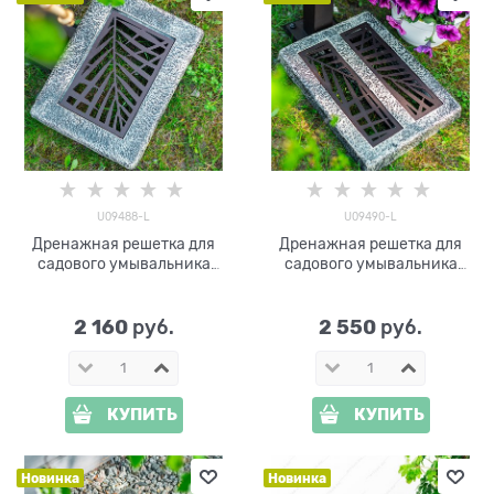
U09488-L
U09490-L
Дренажная решетка для
Дренажная решетка для
садового умывальника
садового умывальника
U09488-L стеклопластик и
U09490-L стеклопластик и
металл
металл 30*40*5 см
2 160
2 550
 руб.
 руб.
КУПИТЬ
КУПИТЬ
Новинка
Новинка