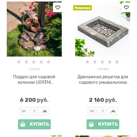
Новинка
U09314
U09488
Поддон для садовой
Дренажная решетка для
колонки U09314
садового умывальника
стеклопластик
U09488 стеклопластик и
металл
6 200
2 160
 руб.
 руб.
КУПИТЬ
КУПИТЬ