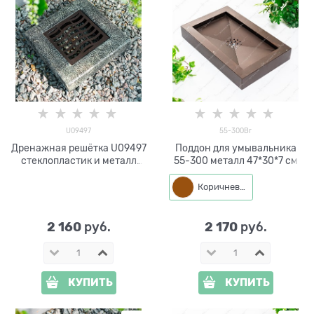
U09497
55-300Br
Дренажная решётка U09497
Поддон для умывальника
стеклопластик и металл
55-300 металл 47*30*7 см
30*30*6 см
Коричневый
2 160
2 170
 руб.
 руб.
КУПИТЬ
КУПИТЬ