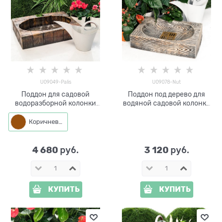
U09049-Palis
U09078-Nut
Поддон для садовой
Поддон под дерево для
водоразборной колонки
водяной садовой колонки
U09049-Palis Хитсад
U09078-Nut
Коричневый
4 680
3 120
 руб.
 руб.
КУПИТЬ
КУПИТЬ