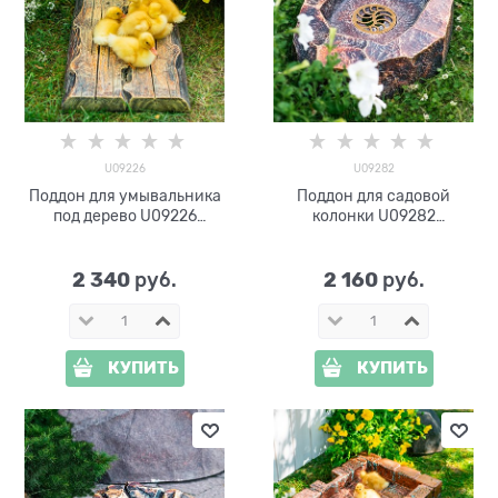
U09226
U09282
Поддон для умывальника
Поддон для садовой
под дерево U09226
колонки U09282
стеклопластик
стеклопластик под камень
2 340
2 160
 руб.
 руб.
КУПИТЬ
КУПИТЬ