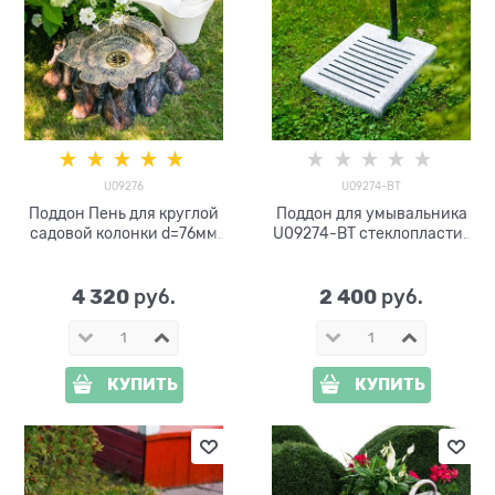
U09276
U09274-ВТ
Поддон Пень для круглой
Поддон для умывальника
садовой колонки d=76мм
U09274-ВТ стеклопластик
U09276
под бетон
4 320
2 400
 руб.
 руб.
КУПИТЬ
КУПИТЬ