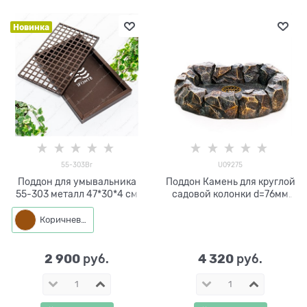
Новинка
55-303Br
U09275
Поддон для умывальника
Поддон Камень для круглой
55-303 металл 47*30*4 см
садовой колонки d=76мм
U09275
Коричневый
2 900
4 320
 руб.
 руб.