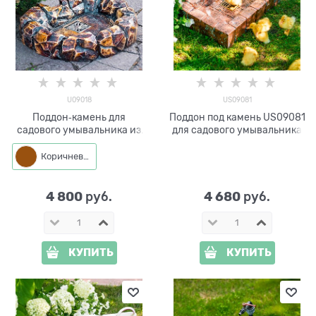
U09018
US09081
Поддон‑камень для
Поддон под камень US09081
садового умывальника из
для садового умывальника
стеклопластика U09018
Коричневый
4 800
4 680
 руб.
 руб.
КУПИТЬ
КУПИТЬ