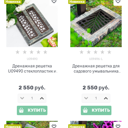
Новинка
Новинка
U09490
U09496-L
Дренажная решетка
Дренажная решетка для
U09490 стеклопластик и
садового умывальника
металл
U09496-L стеклопластик и
металл 30*40*7 см
2 550
2 550
 руб.
 руб.
КУПИТЬ
КУПИТЬ
Новинка
Новинка