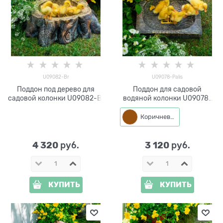
U09082-Br
U09078-Palis
Поддон под дерево для
Поддон для садовой
садовой колонки U09082-Br
водяной колонки U09078-
Palis Хитсад
Коричневый
4 320
3 120
 руб.
 руб.
КУПИТЬ
КУПИТЬ