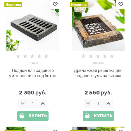
Новинка
Новинка
U09487
U09496
Поддон для садового
Дренажная решетка для
умывальника под бетон
садового умывальника
U09487 полистоун
U09496 стеклопластик и
металл
2 300
2 550
 руб.
 руб.
КУПИТЬ
КУПИТЬ