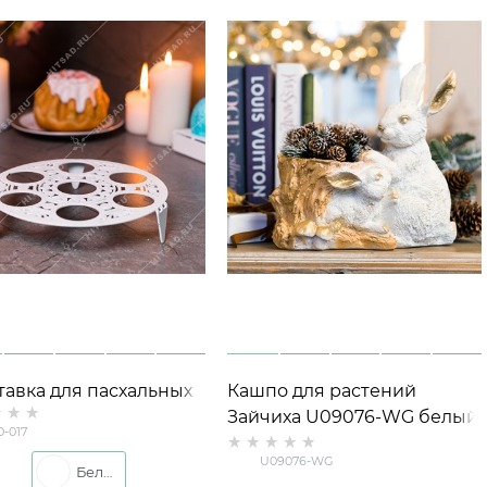
тавка для пасхальных
Кашпо для растений
50-017 металл
Зайчиха U09076-WG белый
0-017
с золотом полистоун
U09076-WG
высота 26см
Белый