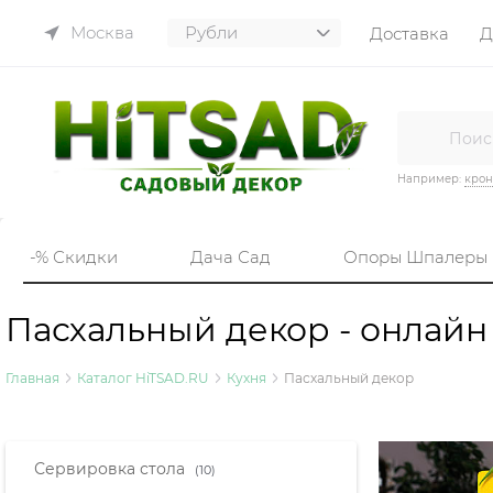
Москва
Доставка
Д
Например:
кро
-% Скидки
Дача Сад
Опоры Шпалеры
Пасхальный декор - онлайн
Главная
Каталог HiTSAD.RU
Кухня
Пасхальный декор
Найдено товаров:
Сервировка стола
(10)