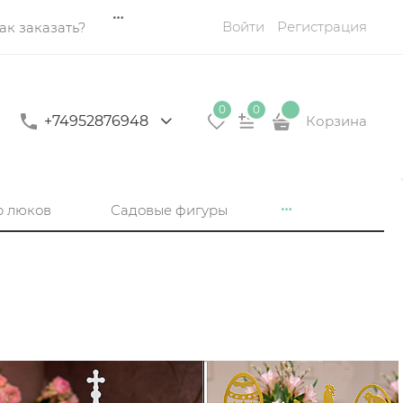
Войти
Регистрация
ак заказать?
0
0
+74952876948
Корзина
р люков
Садовые фигуры