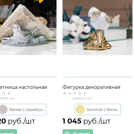
етница настольная
Фигурка декоративная
ка U09358 полистоун
Птичка U08952-GW
9358-WS
U08952-GW
 см цв.белый с
полистоун h= 11см цв.
бром
золотой с белым
Белое с серебром
Золотой с белым
20
 руб./шт
1 045
 руб./шт