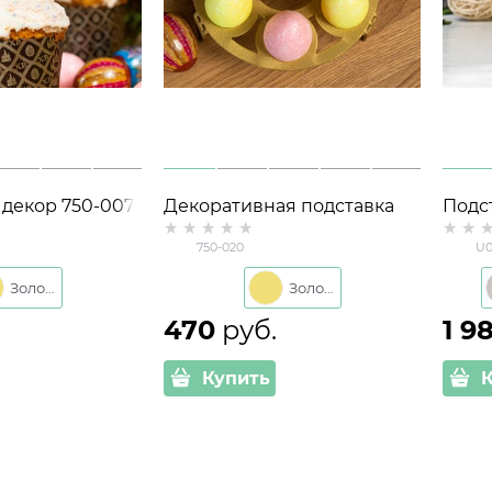
декор 750-007
Декоративная подставка
Подс
для пасхальных яиц 750-
Птич
750-020
U0
020 металл
h= 9 
сере
Золото
Золото
470
 руб.
1 9
Купить