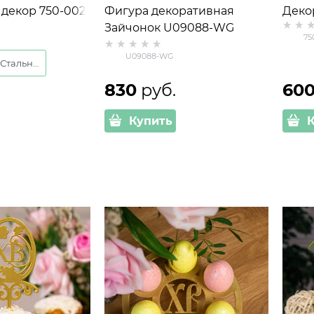
декор 750-002
Фигура декоративная
Деко
Зайчонок U09088-WG
750-
75
полистоун цв.белый с
U09088-WG
золотом высота 22см
Стальной
830
 руб.
60
Купить