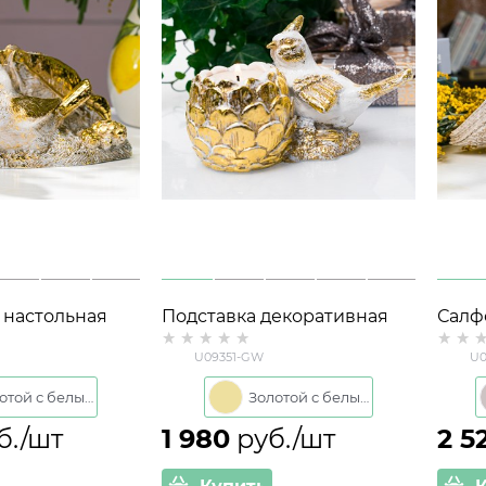
 настольная
Подставка декоративная
Салф
358 полистоун
Птичка U09351-GW
Птич
U09351-GW
U0
золото с белым
полистоун h= 9 см
h= 10
цв.золотой с белым
сере
Золотой с белым
Золотой с белым
б./шт
1 980
 руб./шт
2 5