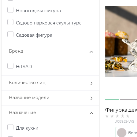
Новогодняя фигура
Садово-парковая скульптура
Садовая фигура
Бренд
HiTSAD
Количество яиц
Название модели
Фигурка де
Назначение
Птичка U08952-WS
U08952-WS
полистоун h= 11см
Для кухни
цв.белый с