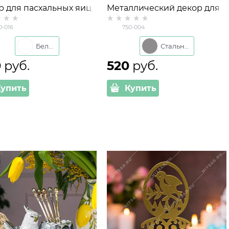
р для пасхальных яиц
Металлический декор для
016 металл
куличей 750-004 металл
0-016
750-004
Белый
Стальной
0
 руб.
520
 руб.
Купить
Купить