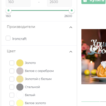
Купить
-
160
2600
Производители
Ironcraft
Цвет
Золото
Белое с серебром
Золотой с белым
Стальной
Белый
Белое золото