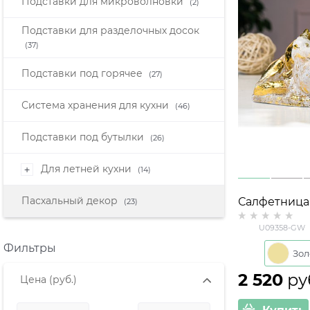
Подставки для микроволновки
(2)
Подставки для разделочных досок
(37)
Подставки под горячее
(27)
Система хранения для кухни
(46)
Подставки под бутылки
(26)
Для летней кухни
+
(14)
Пасхальный декор
Салфетница
(23)
Птичка U09
U09358-GW
h= 10 см цв.
Фильтры
2 520
 ру
Цена
(руб.)