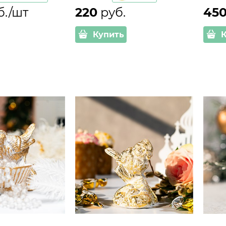
б./шт
220
 руб.
45
Купить