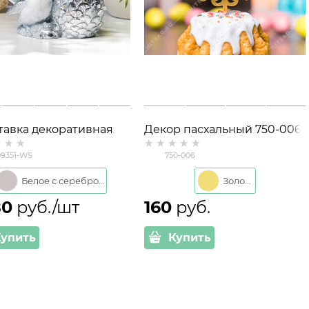
тавка декоративная
Декор пасхальный 750-006
ка U09351 полистоун
металл
9351-WS
750-006
см цв. белый с
бром
Белое с серебром
Золото
80
 руб./шт
160
 руб.
Купить
Купить