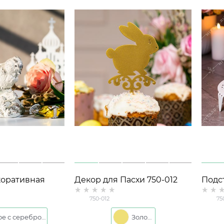
коративная
Декор для Пасхи 750-012
Подс
металл
яиц 7
750-012
75
 серебром
Белое с серебром
Золото