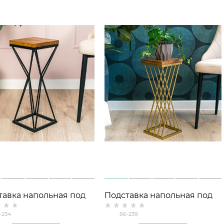
тавка напольная под
Подставка напольная под
ы Лофт 66-234 h=62см
цветы Лофт 66-239 h=54см
-234
66-239