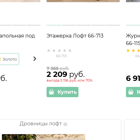
апольная под
Этажерка Лофт 66-713
Журн
66-240 h=64см
66-11
66-713
66
Золото
Черный
7 365
 руб.
2 209
 руб.
б.
6 9
выгода
5 156 руб.
или
70%
Купить
Дровницы лофт
(2)