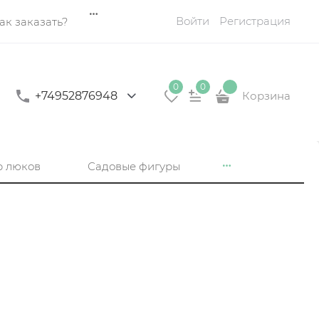
Войти
Регистрация
ак заказать?
0
0
+74952876948
Корзина
р люков
Садовые фигуры