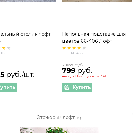
альный столик лофт
Напольная подставка для
5
цветов 66-406 Лофт
D=22см
-115
66-406
2 665
 руб.
799
 руб.
15
 руб./шт.
выгода
1 866 руб.
или
70%
Купить
Купить
Этажерки лофт
(16)