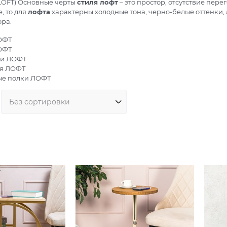
OFT) Основные черты
стиля лофт
– это простор, отсутствие пере
, то для
лофта
характерны холодные тона, черно-белые оттенки,
ора.
ОФТ
ОФТ
ки ЛОФТ
я ЛОФТ
ые полки ЛОФТ