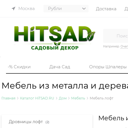
Москва
Доставка
Д
Например:
Очаг
-% Скидки
Дача Сад
Опоры Шпалеры
Мебель из металла и дере
Главная
Каталог HiTSAD.RU
Дом
Мебель
Мебель лофт
Мебель и
Найдено товаров:
Дровницы лофт
(2)