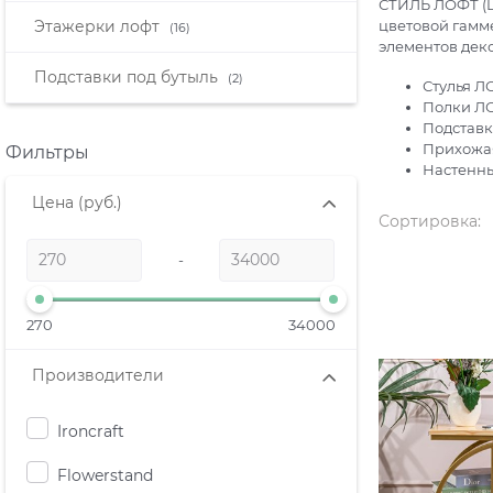
СТИЛЬ ЛОФТ (L
Этажерки лофт
цветовой гамме
(16)
элементов дек
Подставки под бутыль
(2)
Стулья Л
Полки Л
Подстав
Прихожа
Фильтры
Настенн
Цена
(руб.)
Сортировка:
-
270
34000
Производители
Ironcraft
Flowerstand