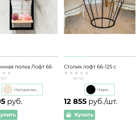
енная полка Лофт 66-
Столик лофт 66-125 с
дерево и металл
матовым стеклом
-507
66-125
Натуральный
Черный
95
 руб.
12 855
 руб./шт.
Купить
Купить