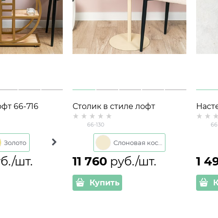
фт 66-716
Столик в стиле лофт
Наст
рево
журнальный приставной
507 
66-130
66
66-130 d=34см
Золото
Черный
Слоновая кость
б./шт.
11 760
 руб./шт.
1 4
Купить