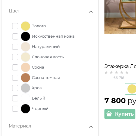
Цвет
Золото
Искусственная кожа
Натуральный
Слоновая кость
Этажерка Ло
Сосна
металл и де
Сосна темная
66-716
Хром
Белый
7 800
 ру
Черный
Купить
Материал