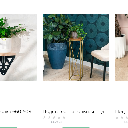
олка 660-509
Подставка напольная под
Подс
талл
цветы Лофт 66-238 h=72см
цвет
66-238
66