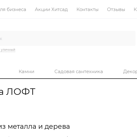
ля бизнеса
Акции Хитсад
Контакты
Отзывы
К
 уличный
Камни
Садовая сантехника
Деко
ва ЛОФТ
з металла и дерева