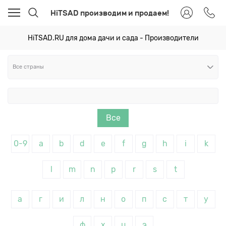
HiTSAD производим и продаем!
HiTSAD.RU для дома дачи и сада - Производители
Все
0-9
a
b
d
e
f
g
h
i
k
l
m
n
p
r
s
t
а
г
и
л
н
о
п
с
т
у
ф
х
ц
э