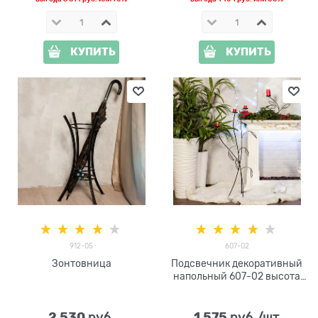
КУПИТЬ
КУПИТЬ
912-05
607-02
Зонтовница
Подсвечник декоративный
напольный 607-02 высота
120 см
2 530
1 575
 руб.
 руб./шт