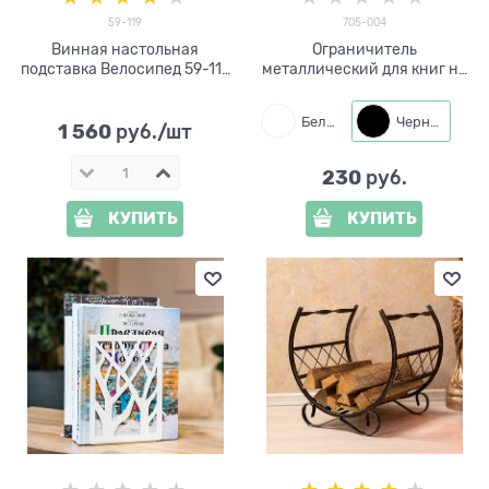
59-119
705-004
Винная настольная
Ограничитель
подставка Велосипед 59-119
металлический для книг на
металл
полке 705-004
Белый
Черный
1 560
 руб./шт
230
 руб.
КУПИТЬ
КУПИТЬ