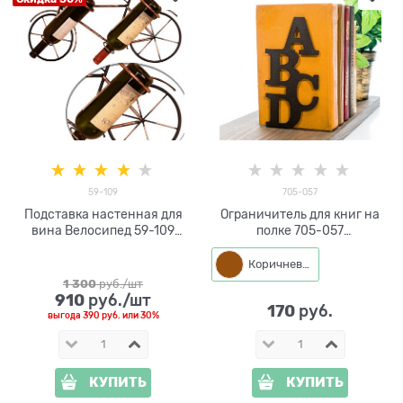
59-109
705-057
Подставка настенная для
Ограничитель для книг на
вина Велосипед 59-109
полке 705-057
металл
металлический
Коричневый
1 300
 руб./шт
910
 руб./шт
170
 руб.
выгода
390 руб.
или
30%
КУПИТЬ
КУПИТЬ