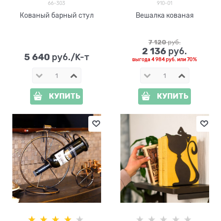
66-303
910-01
Кованый барный стул
Вешалка кованая
7 120
 руб.
2 136
 руб.
5 640
 руб./К-т
выгода
4 984 руб.
или
70%
КУПИТЬ
КУПИТЬ