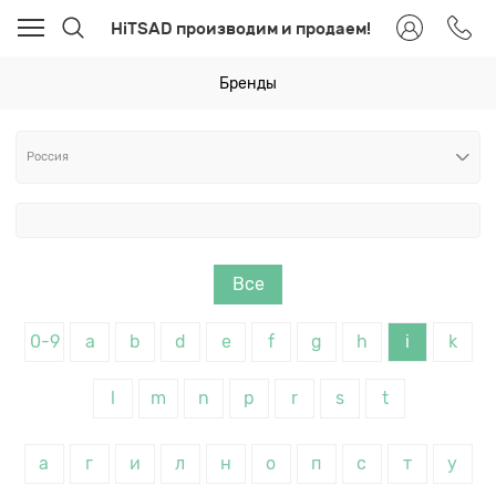
HiTSAD производим и продаем!
Бренды
Все
0-9
a
b
d
e
f
g
h
i
k
l
m
n
p
r
s
t
а
г
и
л
н
о
п
с
т
у