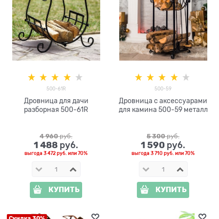
500-61R
500-59
Дровница для дачи
Дровница с аксессуарами
разборная 500-61R
для камина 500-59 металл
4 960
 руб.
5 300
 руб.
1 488
1 590
 руб.
 руб.
выгода
3 472 руб.
или
70%
выгода
3 710 руб.
или
70%
КУПИТЬ
КУПИТЬ
Скидка 30%