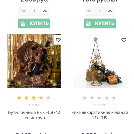
КУПИТЬ
КУПИТЬ
F08743
217-019G
Бутылочница Бык F08743
Елка декоративная кованая
полистоун
217-019