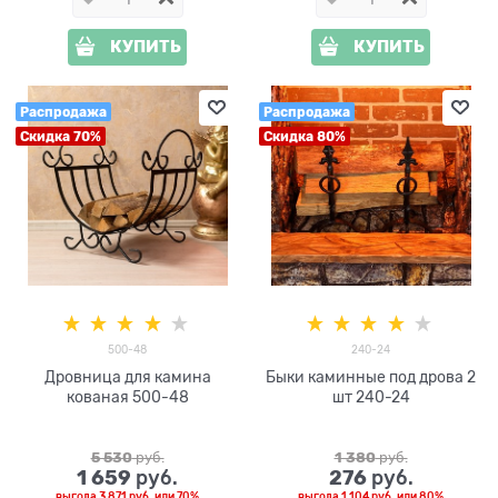
КУПИТЬ
КУПИТЬ
Распродажа
Распродажа
Скидка 70%
Скидка 80%
500-48
240-24
Дровница для камина
Быки каминные под дрова 2
кованая 500-48
шт 240-24
5 530
 руб.
1 380
 руб.
1 659
276
 руб.
 руб.
выгода
3 871 руб.
или
70%
выгода
1 104 руб.
или
80%