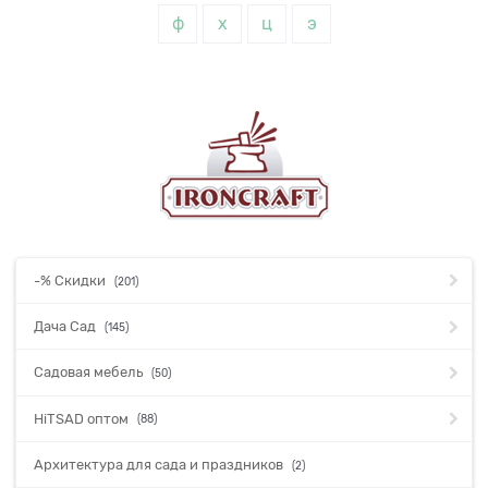
ф
х
ц
э
-% Скидки
(201)
Дача Сад
(145)
Садовая мебель
(50)
HiTSAD оптом
(88)
Архитектура для сада и праздников
(2)