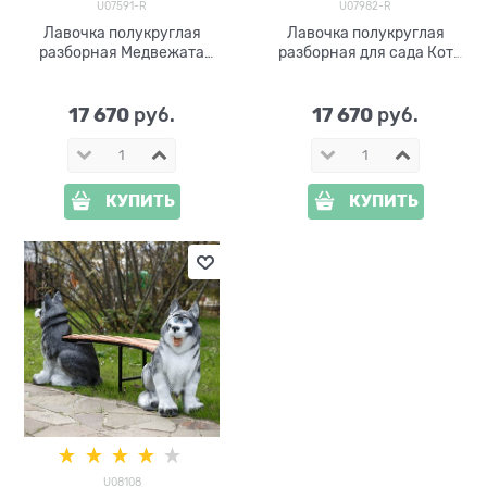
U07591-R
U07982-R
Лавочка полукруглая
Лавочка полукруглая
разборная Медвежата
разборная для сада Кот
U07591-R стеклопластик,
U07982-R металл,
металл и дерево
стеклопластик и дерево
17 670
17 670
 руб.
 руб.
КУПИТЬ
КУПИТЬ
U08108