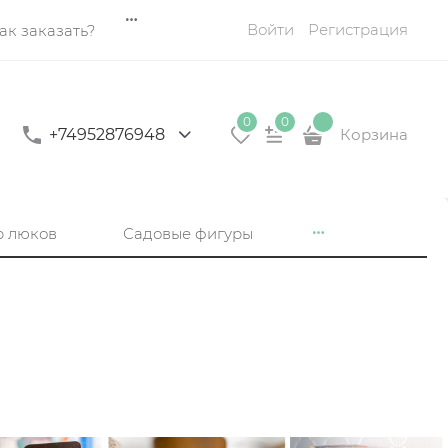
Войти
Регистрация
ак заказать?
0
0
+74952876948
Корзина
р люков
Садовые фигуры