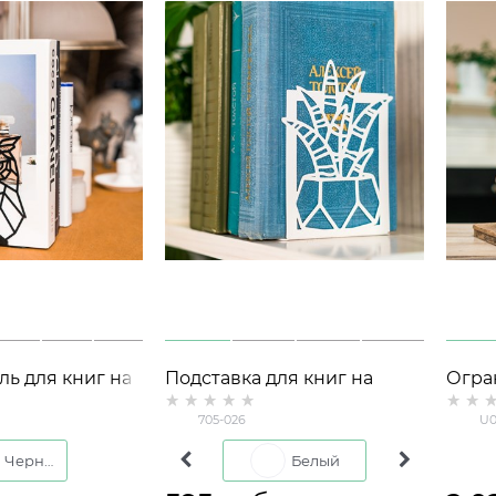
ь для книг на
Подставка для книг на
Огра
12 металл
полку 705-026
книг
705-026
U0
металлическая
Черный
Коричневый
Белый
Черный