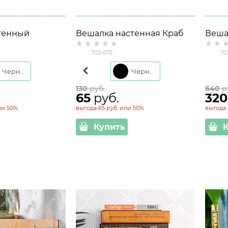
тенный
Вешалка настенная Краб
Веша
кий 702-056
702-072 металл
крюч
702-072
70
Черный
Хром
Черный
130
 руб.
640
 р
65
 руб.
320
ли
50%
выгода
65 руб.
или
50%
выгода
Купить