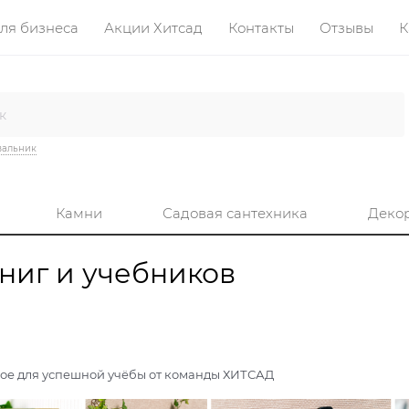
ля бизнеса
Акции Хитсад
Контакты
Отзывы
К
вальник
Камни
Садовая сантехника
Деко
ниг и учебников
ое для успешной учёбы от команды ХИТСАД