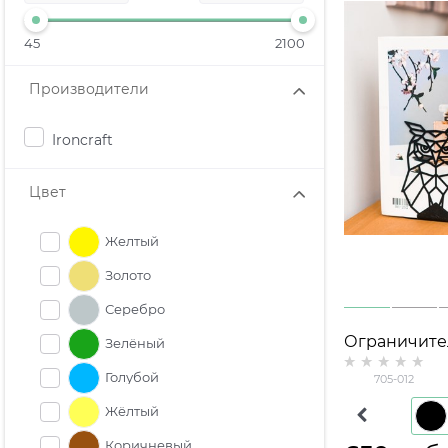
45
2100
Производители
Ironcraft
Цвет
Желтый
Золото
Серебро
Ограничител
Зелёный
полке 705-0
Голубой
705-012
Жёлтый
Белый
Коричневый