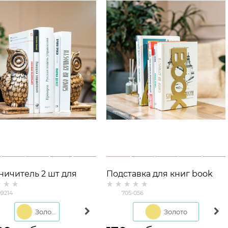
ничитель 2 шт для
Подставка для книг book
 на полке полистоун
9214
705-056
Золото
Белый
Золото