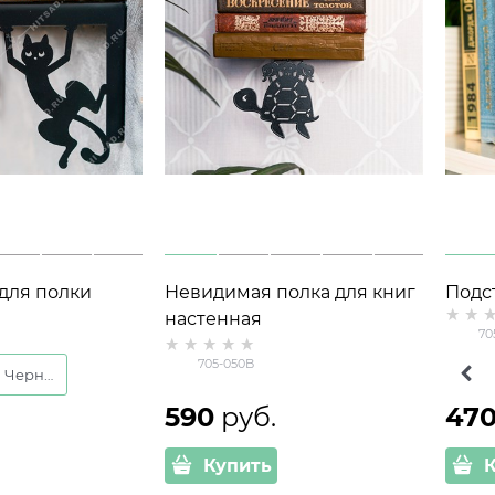
для полки
Невидимая полка для книг
Подс
шт 702-227
настенная
полк
70
мета
705-050B
Черный
Коричневый
590
 руб.
47
Купить