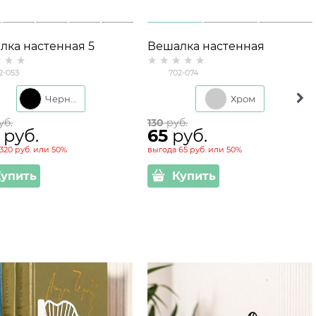
лка настенная 5
Вешалка настенная
ков 702-053 Совы
Осьминог 702-074 металл
2-053
702-074
Черный
Хром
уб.
130
 руб.
 руб.
65
 руб.
320 руб.
или
50%
выгода
65 руб.
или
50%
Купить
Купить