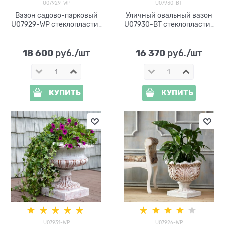
U07929-WP
U07930-BT
Вазон садово-парковый
Уличный овальный вазон
U07929-WP стеклопластик
U07930-BT стеклопластик
под патину h=76 см
под бетон h= 60 см
18 600
16 370
 руб./шт
 руб./шт
КУПИТЬ
КУПИТЬ
U07931-WP
U07926-WP