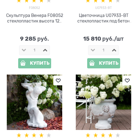
F08052
U07933-BT
Скульптура Венера F08052
Цветочница U07933-BT
стеклопластик высота 120
стеклопластик под бетон
см
h=90 см
9 285
15 810
 руб.
 руб./шт
КУПИТЬ
КУПИТЬ