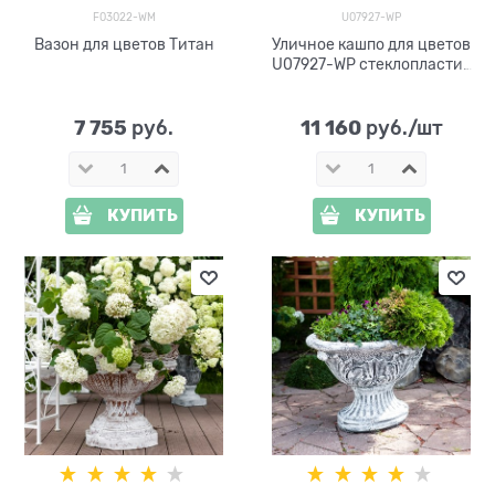
F03022-WM
U07927-WP
Вазон для цветов Титан
Уличное кашпо для цветов
U07927-WP стеклопластик
под патину h=59 см
7 755
11 160
 руб.
 руб./шт
КУПИТЬ
КУПИТЬ