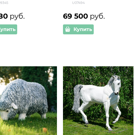
9345
U07494
реалистичная скульптура
для сада
80
 руб.
69 500
 руб.
Купить
Купить