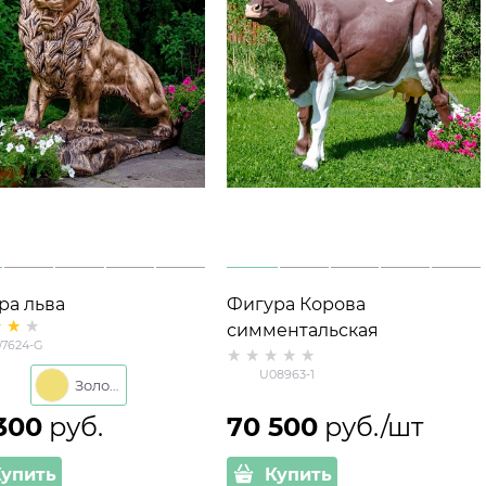
ра льва
Фигура Корова
симментальская
7624-G
U08963-1
Золото
300
 руб.
70 500
 руб./шт
Купить
Купить