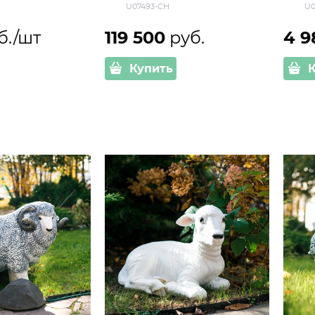
U07493-CH
U0
б./шт
119 500
 руб.
4 9
Купить