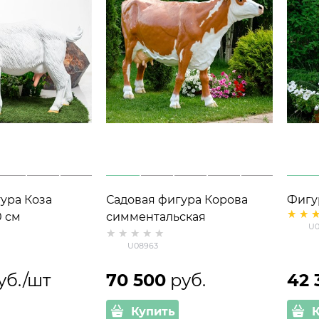
ура Коза
Садовая фигура Корова
Фигу
 см
симментальская
U0
ик
U08963
уб./шт
70 500
 руб.
42 
Купить