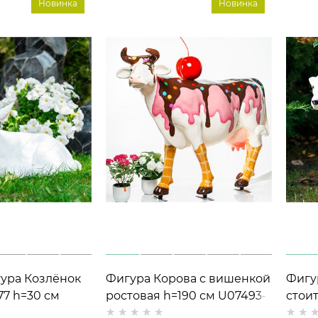
Новинка
Новинка
ура Козлёнок
Фигура Корова с вишенкой
Фигу
7 h=30 см
ростовая h=190 см U07493-
стои
CH стеклопластик