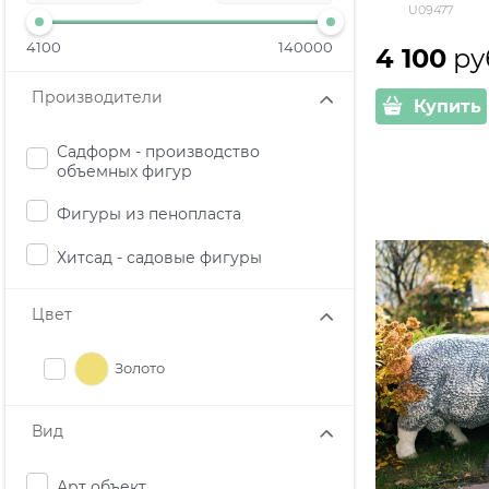
U09477
4100
140000
4 100
 ру
Производители
Купить
Садформ - производство
объемных фигур
Фигуры из пенопласта
Хитсад - садовые фигуры
Цвет
Золото
Вид
Арт объект