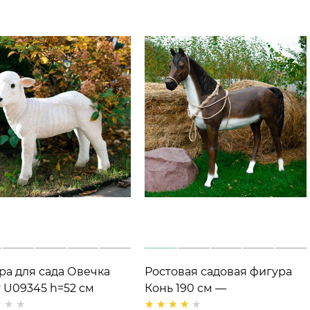
ра для сада Овечка
Ростовая садовая фигура
т U09345 h=52 см
Конь 190 см —
стеклопластик