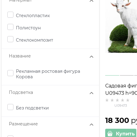
Материал
Стеклопластик
Полистоун
Стеклокомпозит
Название
Рекламная ростовая фигура
Корова
Садовая фиг
Подсветка
U09473 h=90
стеклопласт
U09473
Без подсветки
18 300
 р
Размещение
Купить