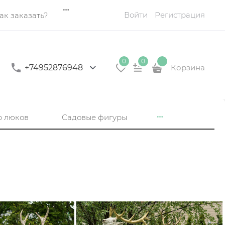
Войти
Регистрация
ак заказать?
0
0
+74952876948
Корзина
р люков
Садовые фигуры