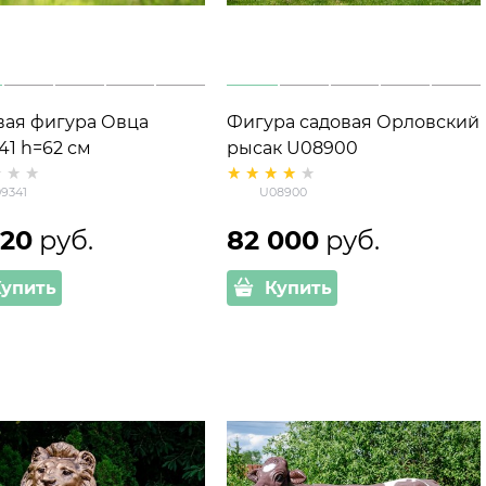
вая фигура Овца
Фигура садовая Орловский
41 h=62 см
рысак U08900
9341
U08900
320
 руб.
82 000
 руб.
Купить
Купить