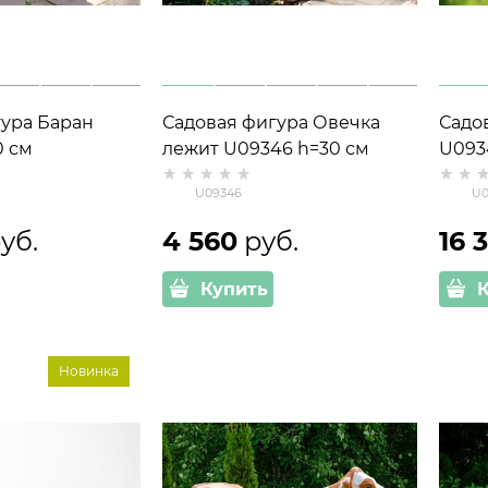
ура Баран
Садовая фигура Овечка
Садо
0 см
лежит U09346 h=30 см
U093
U09346
U0
руб.
4 560
 руб.
16 
Купить
Новинка