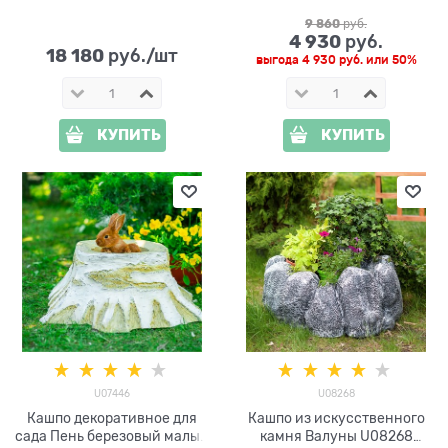
длина 132 см
9 860
 руб.
4 930
 руб.
18 180
 руб./шт
выгода
4 930 руб.
или
50%
КУПИТЬ
КУПИТЬ
U07446
U08268
Кашпо декоративное для
Кашпо из искусственного
сада Пень березовый малый
камня Валуны U08268