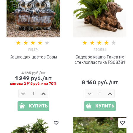
F08574
FS08381
Кашпо для цветов Совы
Садовое кашпо Такса их
стеклопластика FS08381
4 165
 руб./шт
1 249
 руб./шт
8 160
 руб./шт
выгода
2 916 руб.
или
70%
КУПИТЬ
КУПИТЬ