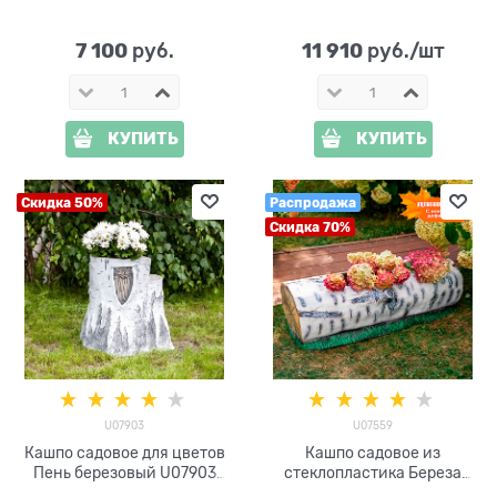
U07446 стеклопластик,
стеклопластик
ширина 65 см
7 100
11 910
 руб.
 руб./шт
КУПИТЬ
КУПИТЬ
Скидка 50%
Распродажа
Скидка 70%
U07903
U07559
Кашпо садовое для цветов
Кашпо садовое из
Пень березовый U07903
стеклопластика Береза
стеклопластик
L=103 см U07559