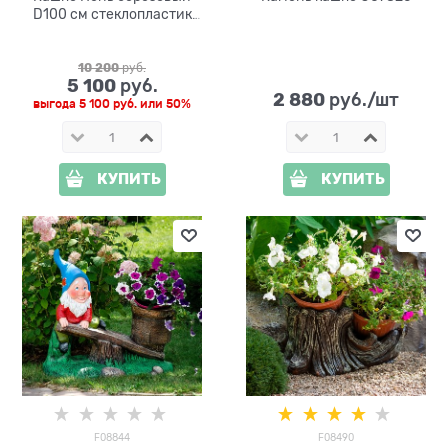
D100 см стеклопластик
U07452
10 200
 руб.
5 100
 руб.
2 880
 руб./шт
выгода
5 100 руб.
или
50%
КУПИТЬ
КУПИТЬ
F08844
F08490