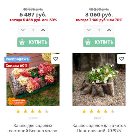
10 975
 руб.
10 200
 руб.
5 487
3 060
 руб.
 руб.
выгода
5 488 руб.
или
50%
выгода
7 140 руб.
или
70%
КУПИТЬ
КУПИТЬ
Распродажа
Скидка 60%
U07943
U07975
Кашпо для садовых
Кашпо садовое для цветов
растений Бревно малое
Пень средний U07975