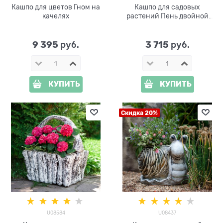
Кашпо для цветов Гном на
Кашпо для садовых
качелях
растений Пень двойной
F08490
9 395
3 715
 руб.
 руб.
КУПИТЬ
КУПИТЬ
Скидка 20%
U08584
U08437