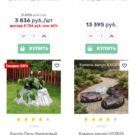
U07943 стеклопластик L=61
стеклопластик
cм
9 590
 руб./шт
3 836
 руб./шт
13 395
 руб.
выгода
5 754 руб.
или
60%
КУПИТЬ
КУПИТЬ
Скидка 50%
U07452
U07826
Кашпо Пень березовый
Камень кашпо U07826