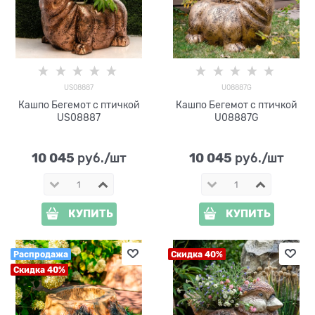
US08887
U08887G
Кашпо Бегемот с птичкой
Кашпо Бегемот с птичкой
US08887
U08887G
10 045
10 045
 руб./шт
 руб./шт
КУПИТЬ
КУПИТЬ
Распродажа
Скидка 40%
Скидка 40%