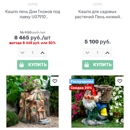
U07910
U07911
Кашпо пень Дом Гномов под
Кашпо для садовых
лавку U07910
растений Пень низкий
стеклопластик h=59 см
U07911 стеклопластик
16 930
 руб./шт
8 465
 руб./шт
5 100
 руб.
выгода
8 465 руб.
или
50%
КУПИТЬ
КУПИТЬ
Распродажа
Скидка 20%