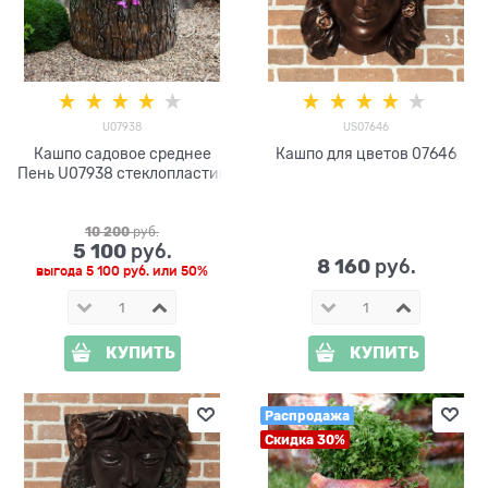
U07938
US07646
Кашпо садовое среднее
Кашпо для цветов 07646
Пень U07938 стеклопластик
10 200
 руб.
5 100
 руб.
8 160
 руб.
выгода
5 100 руб.
или
50%
КУПИТЬ
КУПИТЬ
Распродажа
Скидка 30%