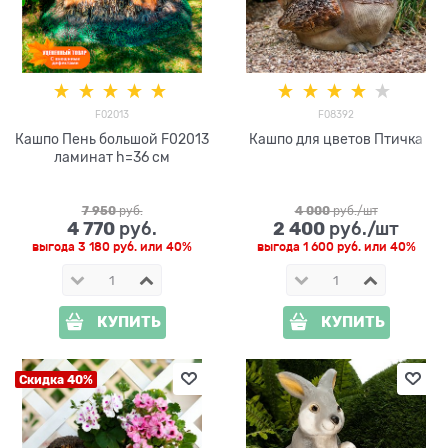
F02013
F08392
Кашпо Пень большой F02013
Кашпо для цветов Птичка
ламинат h=36 см
7 950
 руб.
4 000
 руб./шт
4 770
2 400
 руб.
 руб./шт
выгода
3 180 руб.
или
40%
выгода
1 600 руб.
или
40%
КУПИТЬ
КУПИТЬ
Скидка 40%