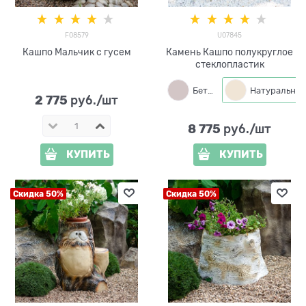
F08579
U07845
Кашпо Мальчик с гусем
Камень Кашпо полукруглое
стеклопластик
Бетон
Натуральный
2 775
 руб./шт
8 775
 руб./шт
КУПИТЬ
КУПИТЬ
Скидка 50%
Скидка 50%