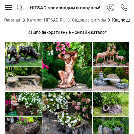
HiTSAD производим и продаем!
Главная
Каталог HiTSAD.RU
Садовые фигуры
Кашпо дек
Кашпо декоративные - онлайн каталог