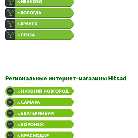
Региональные интернет-магазины Hitsad