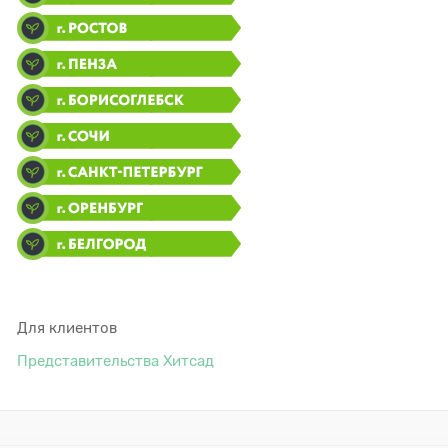
Для клиентов
Представительства Хитсад