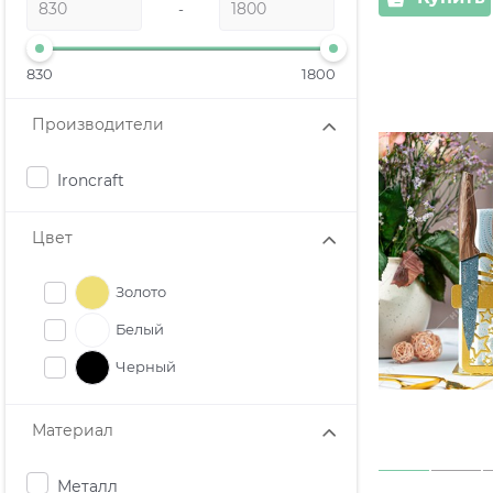
-
830
1800
Производители
Ironcraft
Цвет
Золото
Белый
Черный
Материал
Металл