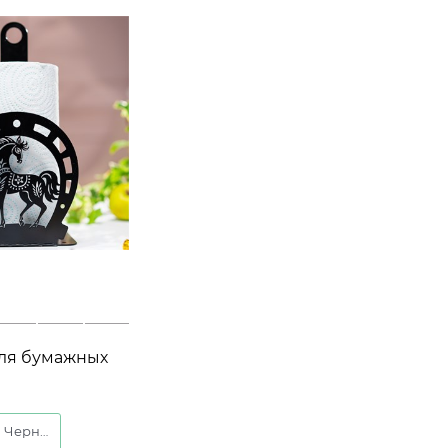
для бумажных
Лошадь с
0-074
Черный