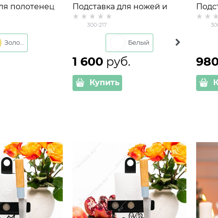
ля полотенец
Подставка для ножей и
Подс
магнитным
разделочных досок 300-217
300-
300-217
30
 ножей
держ
Золото
Белый
Черный
1 600
 руб.
98
Купить