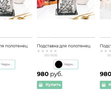
ля полотенец
Подставка для полотенец
Подс
магнитным
300-063 с магнитным
Лоша
300-063B
30
 ножей
держателем ножей
магн
ноже
Черный
Черный
980
 руб.
98
Купить