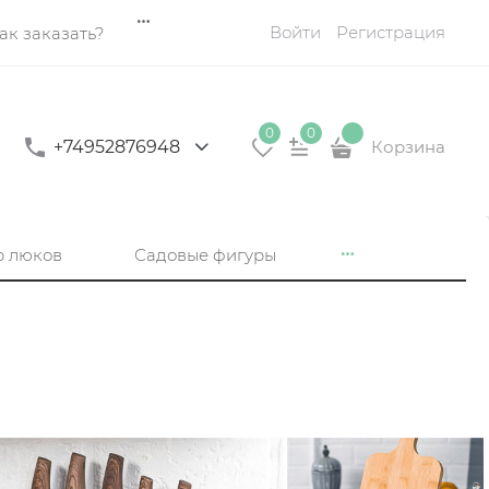
Войти
Регистрация
ак заказать?
0
0
+74952876948
Корзина
р люков
Садовые фигуры