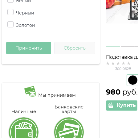
Белый
Черный
Золотой
Подставка д
300-062 с 
300-062B
держателем
980
 руб.
Мы принимаем
Купить
Банковские
Наличные
карты