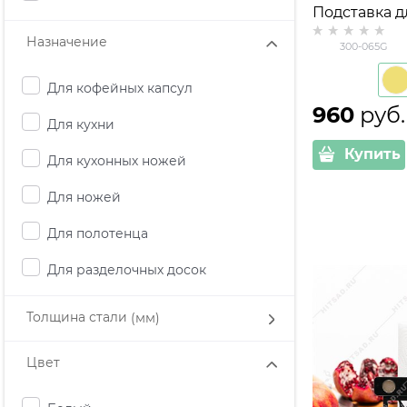
Подставка д
300-065 с 
Назначение
300-065G
держателем
Для кофейных капсул
960
 руб.
Для кухни
Купить
Для кухонных ножей
Для ножей
Для полотенца
Для разделочных досок
Толщина стали
(мм)
Цвет