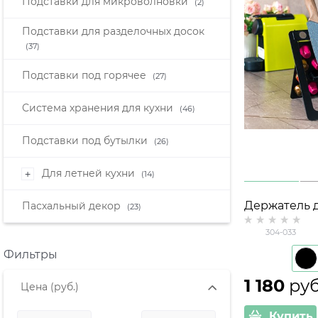
Подставки для микроволновки
(2)
Подставки для разделочных досок
(37)
Подставки под горячее
(27)
Система хранения для кухни
(46)
Подставки под бутылки
(26)
Для летней кухни
+
(14)
Держатель 
Пасхальный декор
(23)
капсул с ко
304-033
настольный
Фильтры
1 180
 руб
Цена
(руб.)
Купить