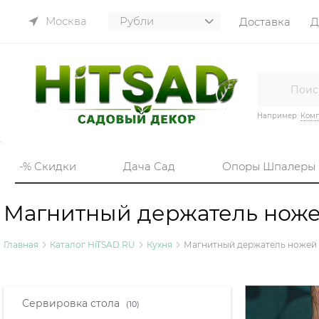
Москва
Доставка
Д
Например:
Комп
-% Скидки
Дача Сад
Опоры Шпалеры
Магнитный держатель ножей
Главная
Каталог HiTSAD.RU
Кухня
Магнитный держатель ножей
Найдено товаров:
Сервировка стола
(10)