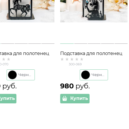
тавка для полотенец
Подставка для полотенец
дь 300-070 с
Весёлая Лошадь 300-069 с
0-070
300-069
итным держателем
магнитным держателем
й
ножей
Черный
Черный
0
 руб.
980
 руб.
Купить
Купить