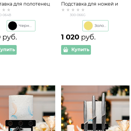
тавка для полотенец
Подставка для ножей и
064 с магнитным
полотенец 300-066 с
0-064B
300-066G
ателем ножей
магнитами
Черный
Золото
0
 руб.
1 020
 руб.
Купить
Купить