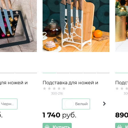
для ножей и
Подставка для ножей и
Подс
фе 304-033
разделочных досок
300-
300-216
30
держ
Черный
Белый
Черный
.
1 740
 руб.
89
Купить