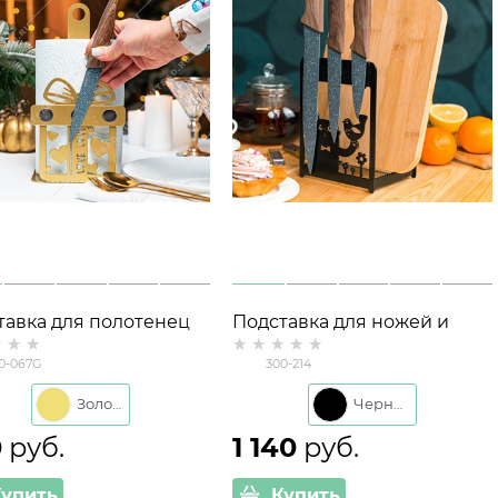
тавка для полотенец
Подставка для ножей и
067 с магнитным
разделочных досок
0-067G
300-214
ателем ножей
Золото
Черный
0
 руб.
1 140
 руб.
Купить
Купить