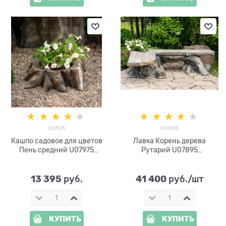
U07975
U07895
Кашпо садовое для цветов
Лавка Корень дерева
Пень средний U07975
Рутарий U07895
стеклопластик
стеклопластик
13 395
41 400
 руб.
 руб./шт
КУПИТЬ
КУПИТЬ