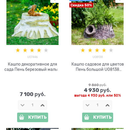
Скидка 50%
U07446
U08138
Кашпо декоративное для
Кашпо садовое для цветов
сада Пень березовый малый
Пень большой U08138
U07446 стеклопластик,
стеклопластик
ширина 65 см
9 860
 руб.
4 930
 руб.
7 100
 руб.
выгода
4 930 руб.
или
50%
КУПИТЬ
КУПИТЬ