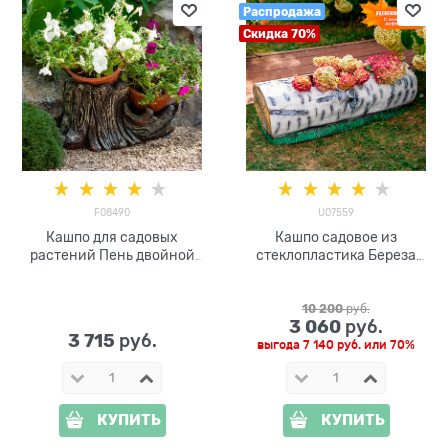
Распродажа
Скидка 70%
F08490
U07559
Кашпо для садовых
Кашпо садовое из
растений Пень двойной
стеклопластика Береза
F08490
L=103 см U07559
10 200
 руб.
3 060
 руб.
3 715
 руб.
выгода
7 140 руб.
или
70%
КУПИТЬ
КУПИТЬ