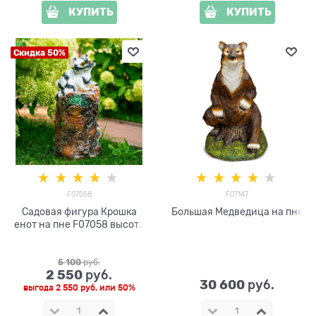
КУПИТЬ
КУПИТЬ
Скидка 50%
F07058
F07147
Садовая фигура Крошка
Большая Медведица на пне
енот на пне F07058 высота
60 см
5 100
 руб.
2 550
 руб.
30 600
 руб.
выгода
2 550 руб.
или
50%