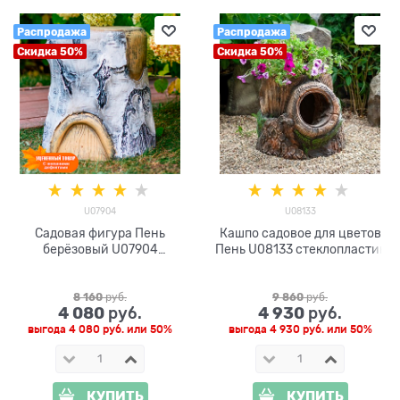
Распродажа
Распродажа
Скидка 50%
Скидка 50%
U07904
U08133
Садовая фигура Пень
Кашпо садовое для цветов
берёзовый U07904
Пень U08133 стеклопластик
стеклопластик h=42 см
8 160
 руб.
9 860
 руб.
4 080
4 930
 руб.
 руб.
выгода
4 080 руб.
или
50%
выгода
4 930 руб.
или
50%
КУПИТЬ
КУПИТЬ