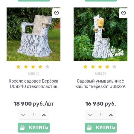
U08240
U08229
Кресло садовое Берёзка
Садовый умывальник с
U08240 стеклопластик
кашпо "Берёзка" U08229,
высота 85 см
стеклопластик
18 900
16 930
 руб./шт
 руб.
КУПИТЬ
КУПИТЬ