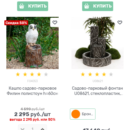
КУПИТЬ
КУПИТЬ
Скидка 50%
F04053
U08621
Кашпо садово-парковое
Садово-парковый фонтан
Филин полистоун h=60см
U08621, стеклопластик,
высота 77 см, под бетон
4 590
 руб./шт
2 295
 руб./шт
Бронза
выгода
2 295 руб.
или
50%