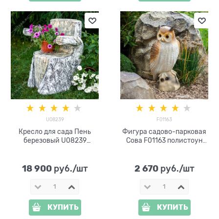
U08239
F01163
Кресло для сада Пень
Фигура садово-парковая
березовый U08239
Сова F01163 полистоун
стеклопластик
h=50см
18 900
2 670
 руб./шт
 руб./шт
КУПИТЬ
КУПИТЬ