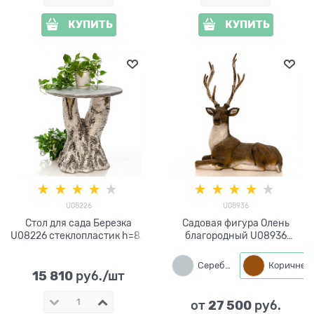
КУПИТЬ
КУПИТЬ
U08226
U08936
Стол для сада Березка
Садовая фигура Олень
U08226 стеклопластик h=80
благородный U08936
см
стеклопластик
Серебро
Коричн
15 810
 руб./шт
27 500
от
 руб.