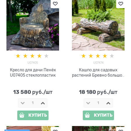
U07405
U07474
Кресло для дачи Пенёк
Кашпо для садовых
U07405 стеклопластик
растений Бревно большое
U07474 стеклопластик
длина 132 см
13 580
18 180
 руб./шт
 руб./шт
КУПИТЬ
КУПИТЬ