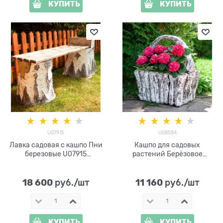
КУПИТЬ
КУПИТЬ
U07915
U08584
Лавка садовая с кашпо Пни
Кашпо для садовых
березовые U07915
растений Берёзовое
стеклопластик
лукошко U08584
стеклопластик
18 600
11 160
 руб./шт
 руб./шт
КУПИТЬ
КУПИТЬ