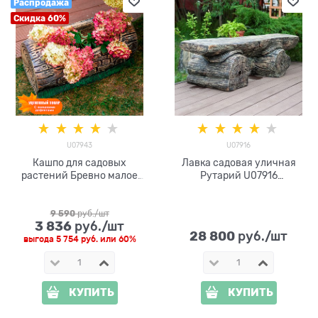
Распродажа
Скидка 60%
U07943
U07916
Кашпо для садовых
Лавка садовая уличная
растений Бревно малое
Рутарий U07916
U07943 стеклопластик L=61
стеклопластик
cм
9 590
 руб./шт
3 836
 руб./шт
28 800
 руб./шт
выгода
5 754 руб.
или
60%
КУПИТЬ
КУПИТЬ