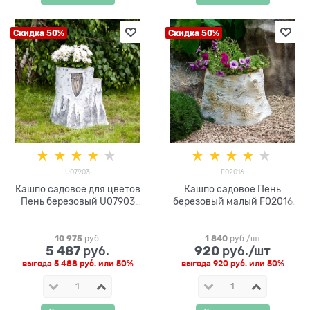
Скидка 50%
Скидка 50%
U07903
F02016
Кашпо садовое для цветов
Кашпо садовое Пень
Пень березовый U07903
березовый малый F02016
стеклопластик
полистоун
10 975
 руб.
1 840
 руб./шт
5 487
920
 руб.
 руб./шт
выгода
5 488 руб.
или
50%
выгода
920 руб.
или
50%