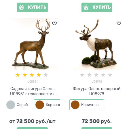
КУПИТЬ
КУПИТЬ
U08951
U08978
Садовая фигура Олень
Фигура Олень северный
U08951 стеклопластик
U08978
высота 215см
Серебро
Коричневый
Коричневый
72 500
72 500
от
 руб./шт
 руб.