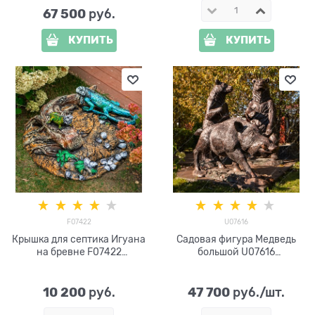
67 500
 руб.
КУПИТЬ
КУПИТЬ
F07422
U07616
Крышка для септика Игуана
Садовая фигура Медведь
на бревне F07422
большой U07616
стеклопластик, ширина 88
стеклопластик h=215см
см
10 200
47 700
 руб.
 руб./шт.