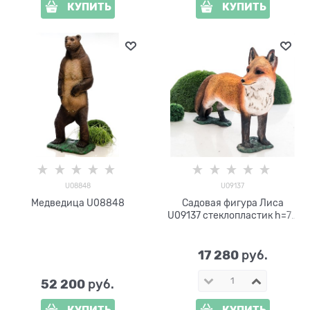
КУПИТЬ
КУПИТЬ
U08848
U09137
Медведица U08848
Садовая фигура Лиса
U09137 стеклопластик h=70
см
17 280
 руб.
52 200
 руб.
КУПИТЬ
КУПИТЬ