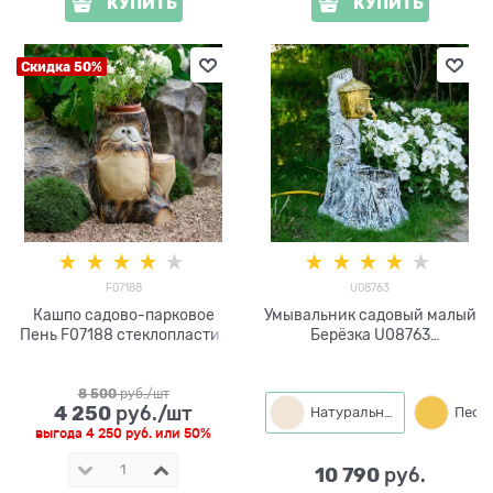
КУПИТЬ
КУПИТЬ
Скидка 50%
F07188
U08763
Кашпо садово-парковое
Умывальник садовый малый
Пень F07188 стеклопластик
Берёзка U08763
h=60 см
стеклопластик
8 500
 руб./шт
4 250
 руб./шт
Натуральный
выгода
4 250 руб.
или
50%
10 790
 руб.