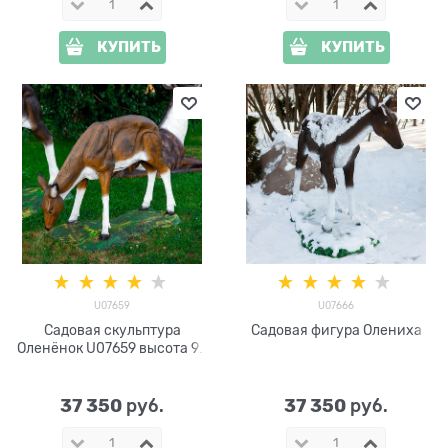
КУПИТЬ
КУПИТЬ
U07659
U07666
Садовая скульптура
Садовая фигура Олениха
Оленёнок U07659 высота 95
см стеклопластик
37 350
37 350
 руб.
 руб.