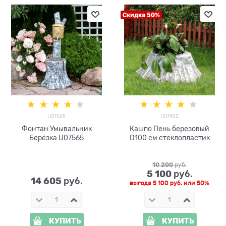
Скидка 50%
U07565
U07452
Фонтан Умывальник
Кашпо Пень березовый
Берёзка U07565
D100 см стеклопластик
стеклопластик
U07452
10 200
 руб.
5 100
 руб.
14 605
 руб.
выгода
5 100 руб.
или
50%
КУПИТЬ
КУПИТЬ