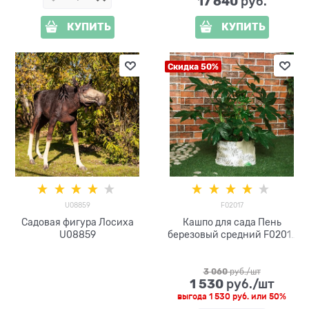
17 640
 руб.
КУПИТЬ
КУПИТЬ
Скидка 50%
U08859
F02017
Садовая фигура Лосиха
Кашпо для сада Пень
U08859
березовый средний F02017
из стеклопластика
3 060
 руб./шт
1 530
 руб./шт
выгода
1 530 руб.
или
50%