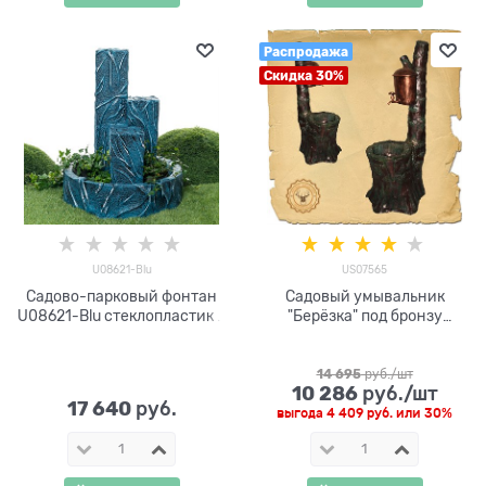
Распродажа
Скидка 30%
U08621-Blu
US07565
Садово-парковый фонтан
Садовый умывальник
U08621-Blu стеклопластик h
"Берёзка" под бронзу
77 см
US07565, стеклопластик,
высота 130 см
14 695
 руб./шт
10 286
 руб./шт
17 640
 руб.
выгода
4 409 руб.
или
30%