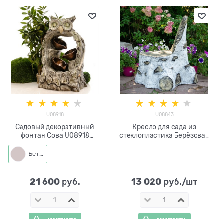
U08918
U08843
Садовый декоративный
Кресло для сада из
фонтан Сова U08918
стеклопластика Берёзовая
стеклопластик высота 102
щепка U08843
см
Бетон
21 600
13 020
 руб.
 руб./шт