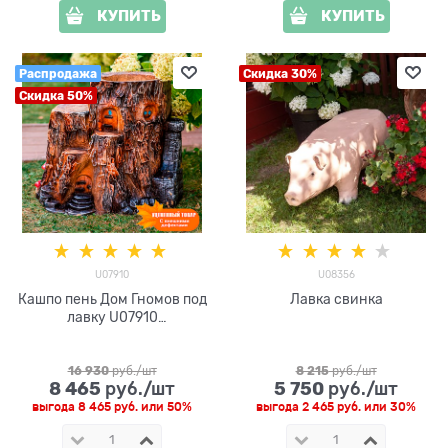
КУПИТЬ
КУПИТЬ
Распродажа
Скидка 30%
Скидка 50%
U07910
U08356
Кашпо пень Дом Гномов под
Лавка свинка
лавку U07910
стеклопластик h=59 см
16 930
 руб./шт
8 215
 руб./шт
8 465
5 750
 руб./шт
 руб./шт
выгода
8 465 руб.
или
50%
выгода
2 465 руб.
или
30%