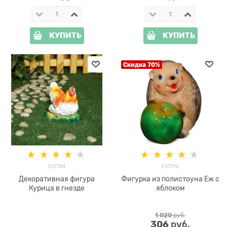
КУПИТЬ
КУПИТЬ
Скидка 70%
F07784
F07796
Декоративная фигура
Фигурка из полистоуна Еж с
Курица в гнезде
яблоком
1 020
 руб.
306
 руб.