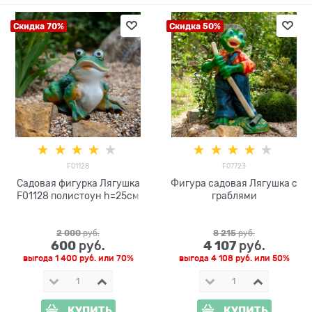
Скидка 70%
Скидка 50%
F01128
F07723
Садовая фигурка Лягушка
Фигура садовая Лягушка с
F01128 полистоун h=25см
граблями
2 000
 руб.
8 215
 руб.
600
4 107
 руб.
 руб.
выгода
1 400 руб.
или
70%
выгода
4 108 руб.
или
50%
КУПИТЬ
КУПИТЬ