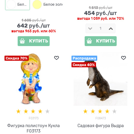
Белый
Белое золото
1 513
 руб./шт
454
 руб./шт
выгода
1 059 руб.
или
70%
1 605
 руб./шт
642
 руб./шт
выгода
963 руб.
или
60%
КУПИТЬ
КУПИТЬ
Скидка 70%
Распродажа
Скидка 40%
F03173
F08473
Фигурка полистоун Кукла
Садовая фигура Выдра
F03173