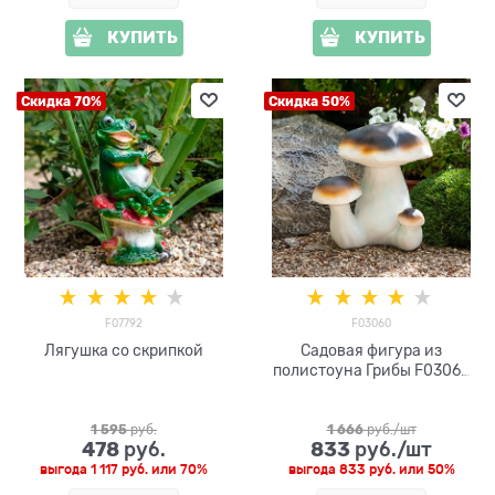
КУПИТЬ
КУПИТЬ
Скидка 70%
Скидка 50%
F07792
F03060
Лягушка со скрипкой
Садовая фигура из
полистоуна Грибы F03060
h=40см
1 595
 руб.
1 666
 руб./шт
478
833
 руб.
 руб./шт
выгода
1 117 руб.
или
70%
выгода
833 руб.
или
50%