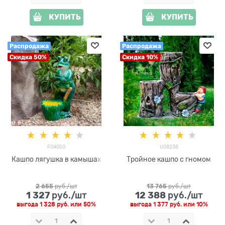
КУПИТЬ
КУПИТЬ
Распродажа
Распродажа
Скидка 50%
Скидка 10%
F04050
U08238
Кашпо лягушка в камышах
Тройное кашпо с гномом
2 655
 руб./шт
13 765
 руб./шт
1 327
12 388
 руб./шт
 руб./шт
выгода
1 328 руб.
или
50%
выгода
1 377 руб.
или
10%