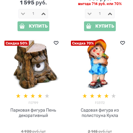
1 595
 руб.
выгода
714 руб.
или
70%
КУПИТЬ
КУПИТЬ
Скидка 50%
Скидка 70%
F07199
F03172
Парковая фигура Пень
Садовая фигура из
декоративный
полистоуна Кукла
4 930
 руб./шт
2 145
 руб./шт