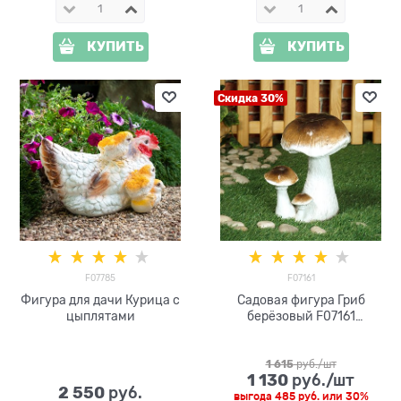
КУПИТЬ
КУПИТЬ
Скидка 30%
F07785
F07161
Фигура для дачи Курица с
Садовая фигура Гриб
цыплятами
берёзовый F07161
полистоун h=30см
1 615
 руб./шт
1 130
 руб./шт
2 550
 руб.
выгода
485 руб.
или
30%