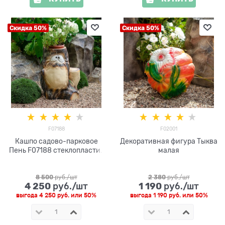
Скидка 50%
Скидка 50%
F07188
F02001
Кашпо садово-парковое
Декоративная фигура Тыква
Пень F07188 стеклопластик
малая
h=60 см
8 500
 руб./шт
2 380
 руб./шт
4 250
1 190
 руб./шт
 руб./шт
выгода
4 250 руб.
или
50%
выгода
1 190 руб.
или
50%