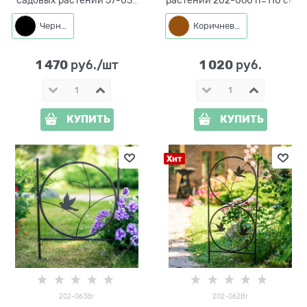
высота 128 см
Черный
Коричневый
1 470
1 020
 руб./шт
 руб.
КУПИТЬ
КУПИТЬ
Хит
202-063Br
202-062Br