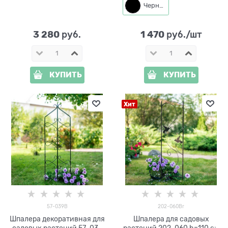
Черный
3 280
1 470
 руб.
 руб./шт
КУПИТЬ
КУПИТЬ
Хит
57-039B
202-060Br
Шпалера декоративная для
Шпалера для садовых
садовых растений 57-039
растений 202-060 h=110 см