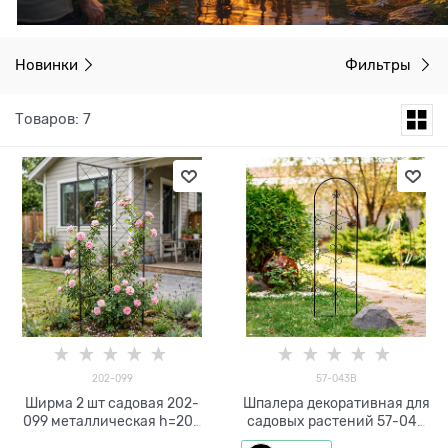
Новинки
Фильтры
Товаров: 7
202-099
57-043B
Ширма 2 шт садовая 202-
Шпалера декоративная для
099 металлическая h=200
садовых растений 57-043
см
высота 154 см