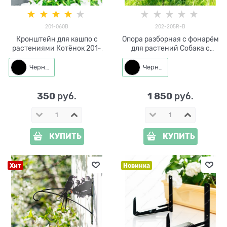
201-060B
202-205R-B
Кронштейн для кашпо с
Опора разборная с фонарём
растениями Котёнок 201-
для растений Собака с
060B металл 22*2*20 см
бабочкой 202-205R h=118
см
Черный
Черный
350
1 850
 руб.
 руб.
КУПИТЬ
КУПИТЬ
Хит
Новинка